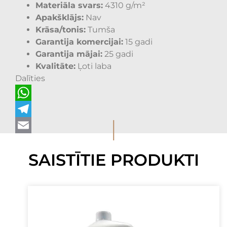
Materiāla svars:
4310 g/m²
Apakšklājs:
Nav
Krāsa/tonis:
Tumša
Garantija komercijai:
15 gadi
Garantija mājai:
25 gadi
Kvalitāte:
Ļoti laba
Dalīties
WhatsApp
I
Telegram
Email
SAISTĪTIE PRODUKTI