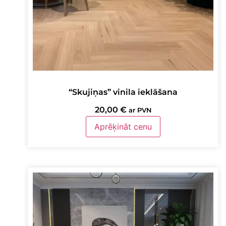
“Skujiņas” vinila ieklāšana
20,00
€
ar PVN
Aprēķināt cenu