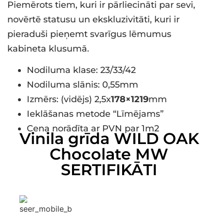
Piemērots tiem, kuri ir pārliecināti par sevi,
novērtē statusu un ekskluzivitāti, kuri ir
pieraduši pieņemt svarīgus lēmumus
kabineta klusumā.
Nodiluma klase: 23/33/42
Nodiluma slānis: 0,55mm
Izmērs: (vidējs) 2,5x
178×1219
mm
Ieklāšanas metode “Līmējams”
Cena norādīta ar PVN par 1m2
Vinila grīda WILD OAK
Chocolate MW
SERTIFIKĀTI