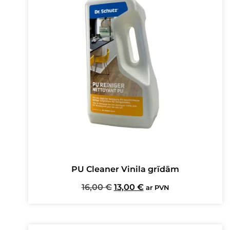
PU Cleaner Vinila grīdām
Original
Current
16,00
€
13,00
€
ar PVN
price
price
was:
is:
16,00 €.
13,00 €.