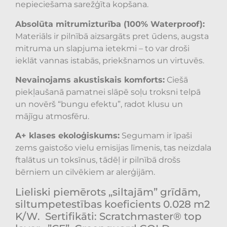
nepieciešama sarežģīta kopšana.
Absolūta mitrumizturība (100% Waterproof):
Materiāls ir pilnībā aizsargāts pret ūdens, augsta
mitruma un slapjuma ietekmi – to var droši
ieklāt vannas istabās, priekšnamos un virtuvēs.
Nevainojams akustiskais komforts:
Ciešā
piekļaušanā pamatnei slāpē soļu troksni telpā
un novērš “bungu efektu”, radot klusu un
mājīgu atmosfēru.
A+ klases ekoloģiskums:
Segumam ir īpaši
zems gaistošo vielu emisijas līmenis, tas neizdala
ftalātus un toksīnus, tādēļ ir pilnībā drošs
bērniem un cilvēkiem ar alerģijām.
Lieliski piemērots „siltajām” grīdām,
siltumpetestības koeficients 0.028 m2
K/W.
Sertifikāti: Scratchmaster® top