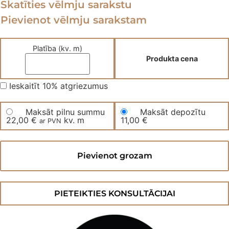
Skatīties vēlmju sarakstu
Pievienot vēlmju sarakstam
Platība (kv. m)
Produkta cena
Ieskaitīt 10% atgriezumus
Maksāt pilnu summu
Maksāt depozītu
22,00
€
kv. m
11,00
€
ar PVN
Vinila
grīda
Pievienot grozam
WILD
OAK
Chocolate
MW
daudzums
PIETEIKTIES KONSULTĀCIJAI