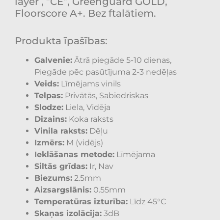
layer , ”CE”, Greenguard GOLD,
Floorscore A+. Bez ftalātiem.
Produkta īpašības:
Galvenie:
Ātrā piegāde 5-10 dienas,
Piegāde pēc pasūtījuma 2-3 nedēļas
Veids:
Līmējams vinils
Telpas:
Privātās, Sabiedriskas
Slodze:
Liela, Vidēja
Dizains:
Koka raksts
Vinila raksts:
Dēļu
Izmērs:
M (vidējs)
Ieklāšanas metode:
Līmējama
Siltās grīdas:
Ir, Nav
Biezums:
2.5mm
Aizsargslānis:
0.55mm
Temperatūras izturība:
Līdz 45°C
Skaņas izolācija:
3dB