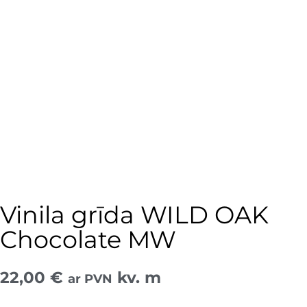
Vinila grīda WILD OAK
Chocolate MW
22,00
€
kv. m
ar PVN