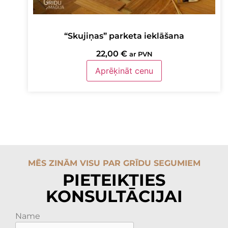
“Skujiņas” parketa ieklāšana
22,00
€
ar PVN
Aprēķināt cenu
MĒS ZINĀM VISU PAR GRĪDU SEGUMIEM
PIETEIKTIES
KONSULTĀCIJAI
Name