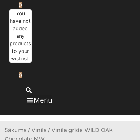
0
You
have not
added
any
products
to your
wishlist.
0
Menu
Sākums
/
Vinils
/ Vinila grīda WILD OAK
Chocolate MW