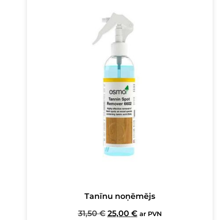
Tanīnu noņēmējs
Original
Current
31,50
€
25,00
€
ar PVN