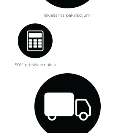
Ieklāšanas pakalpojumi
50% priekšapmaksa