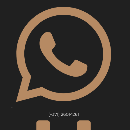
Skip
to
content
(+371) 26014261