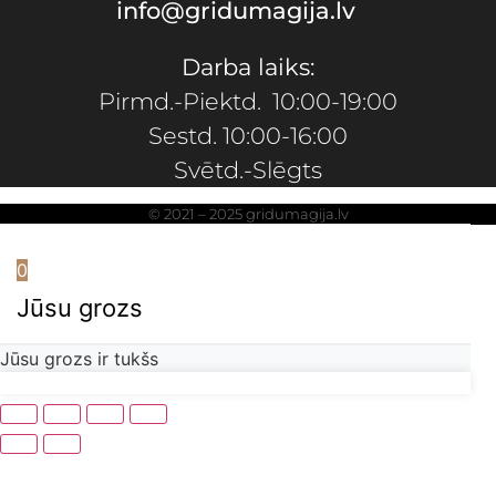
info@gridumagija.lv
Darba laiks:
Pirmd.-Piektd. 10:00-19:00
Sestd. 10:00-16:00
Svētd.-Slēgts
© 2021 – 2025 gridumagija.lv
0
Jūsu grozs
Jūsu grozs ir tukšs