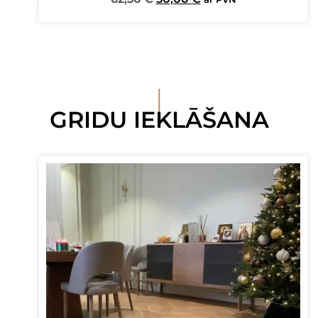
price
price
was:
is:
62,50 €.
50,00 €.
I
GRIDU IEKLĀŠANA