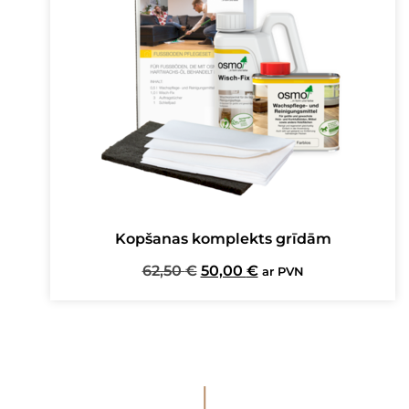
Kopšanas komplekts grīdām
Original
Current
62,50
€
50,00
€
ar PVN
price
price
was:
is:
62,50 €.
50,00 €.
I