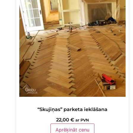
“Skujiņas” parketa ieklāšana
22,00
€
ar PVN
Aprēķināt cenu