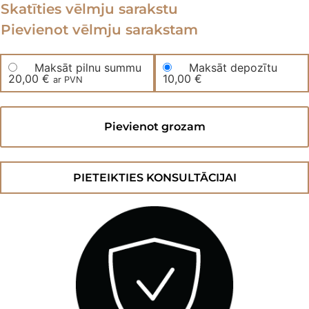
Skatīties vēlmju sarakstu
Pievienot vēlmju sarakstam
Maksāt pilnu summu
Maksāt depozītu
20,00
€
10,00
€
ar PVN
“Skujiņas”
vinila
Pievienot grozam
ieklāšana
daudzums
PIETEIKTIES KONSULTĀCIJAI