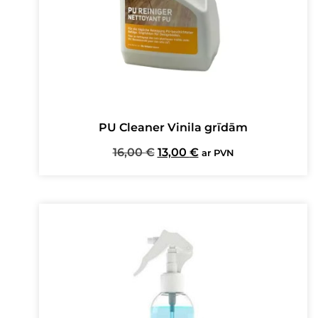
PU Cleaner Vinila grīdām
Original
Current
16,00
€
13,00
€
ar PVN
price
price
was:
is:
16,00 €.
13,00 €.