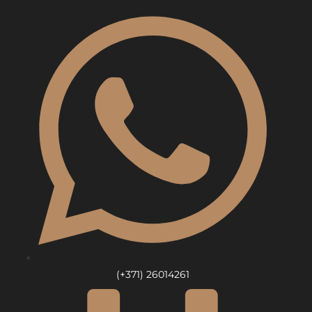
Skip
to
content
(+371) 26014261