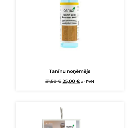
Tanīnu noņēmējs
Original
Current
31,50
€
25,00
€
ar PVN
price
price
was:
is:
31,50 €.
25,00 €.