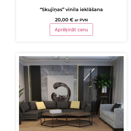
“Skujiņas” vinila ieklāšana
20,00
€
ar PVN
Aprēķināt cenu