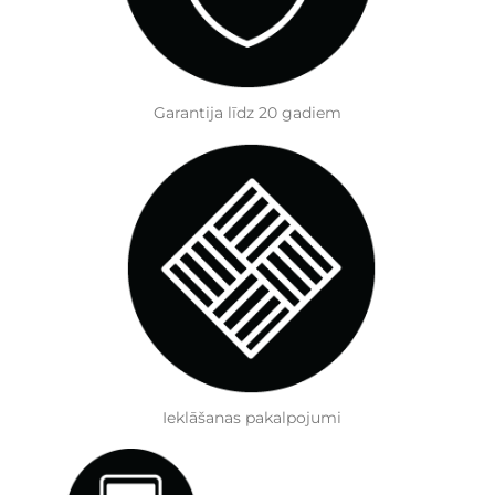
Garantija līdz 20 gadiem
Ieklāšanas pakalpojumi