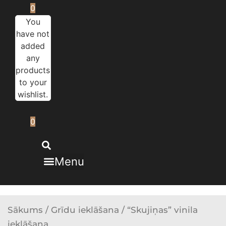
0
You
have not
added
any
products
to your
wishlist.
0
Menu
Sākums
/
Grīdu ieklāšana
/ “Skujiņas” vinila
ieklāšana