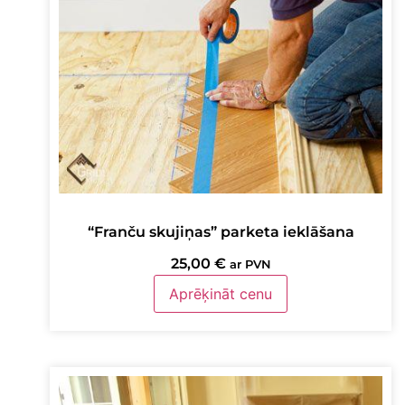
“Franču skujiņas” parketa ieklāšana
25,00
€
ar PVN
Aprēķināt cenu