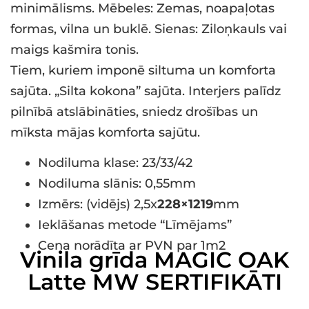
minimālisms. Mēbeles: Zemas, noapaļotas
formas, vilna un buklē. Sienas: Ziloņkauls vai
maigs kašmira tonis.
Tiem, kuriem imponē siltuma un komforta
sajūta. „Silta kokona” sajūta. Interjers palīdz
pilnībā atslābināties, sniedz drošības un
mīksta mājas komforta sajūtu.
Nodiluma klase: 23/33/42
Nodiluma slānis: 0,55mm
Izmērs: (vidējs) 2,5x
228×1219
mm
Ieklāšanas metode “Līmējams”
Cena norādīta ar PVN par 1m2
Vinila grīda MAGIC OAK
Latte MW SERTIFIKĀTI