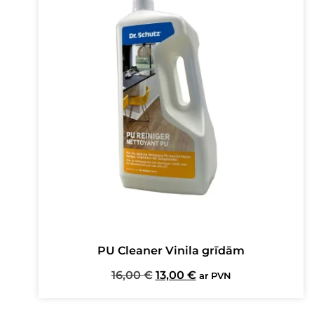
PU Cleaner Vinila grīdām
Original
Current
16,00
€
13,00
€
ar PVN
price
price
was:
is: