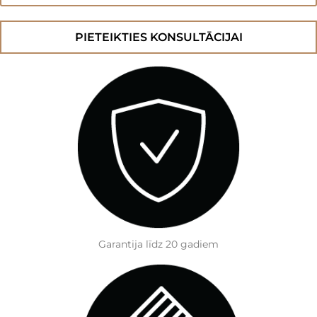
OAK
Latte
MW
daudzums
PIETEIKTIES KONSULTĀCIJAI
Garantija līdz 20 gadiem