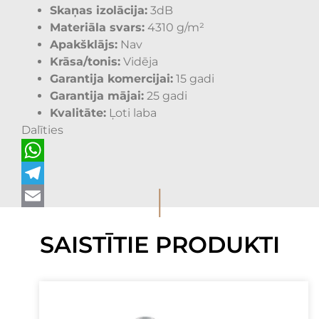
Skaņas izolācija:
3dB
Materiāla svars:
4310 g/m²
Apakšklājs:
Nav
Krāsa/tonis:
Vidēja
Garantija komercijai:
15 gadi
Garantija mājai:
25 gadi
Kvalitāte:
Ļoti laba
Dalīties
WhatsApp
I
Telegram
Email
SAISTĪTIE PRODUKTI