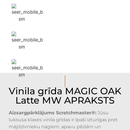
I
Vinila grīda MAGIC OAK
Latte MW APRAKSTS
Aizsargpārklājums Scratchmaster®:
Jūsu
luksusa klases vinila grīdas ir īpaši izturīgas pret
mājdzīvnieku nagiem, apavu pēdām un