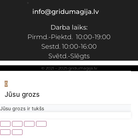
info@gridumagija.lv
Darba laiks:
Pirmd.-Piektd. 10:00-19:00
Sestd. 10:00-16:00
Svētd.-Slēgts
© 2021 – 2025 gridumagija.lv
0
Jūsu grozs
Jūsu grozs ir tukšs