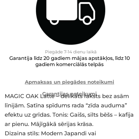
Piegāde 7-14 dienu laikā
Garantija līdz 20 gadiem mājas apstākļos, līdz 10
gadiem komerciālās telpās
Apmaksas un piegādes noteikumi
Garantijas noteikumi
MAGIC OAK Latte – delikāts raksts bez asām
līnijām. Satīna spīdums rada “zīda auduma”
efektu uz grīdas. Tonis: Gaišs, silts bēšs – kafija
ar pienu. Mājīgākā sērijas krāsa.
Dizaina stils: Modern Japandi vai