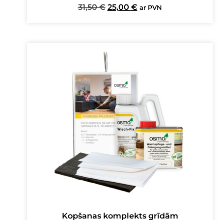
Original
Current
31,50
€
25,00
€
ar PVN
price
price
was:
is:
31,50 €.
25,00 €.
Kopšanas komplekts grīdām