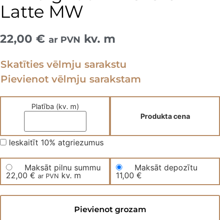
Latte MW
22,00
€
kv. m
ar PVN
Skatīties vēlmju sarakstu
Pievienot vēlmju sarakstam
Platība (kv. m)
Produkta cena
Ieskaitīt 10% atgriezumus
Maksāt pilnu summu
Maksāt depozītu
22,00
€
kv. m
11,00
€
ar PVN
Vinila
grīda
Pievienot grozam
MAGIC