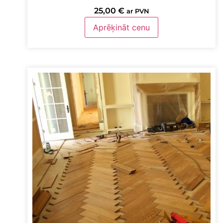
25,00
€
ar PVN
Aprēķināt cenu