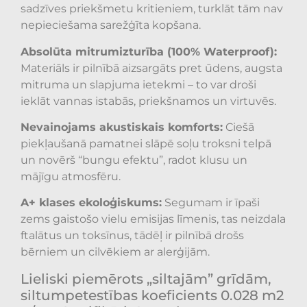
sadzīves priekšmetu kritieniem, turklāt tām nav
nepieciešama sarežģīta kopšana.
Absolūta mitrumizturība (100% Waterproof):
Materiāls ir pilnībā aizsargāts pret ūdens, augsta
mitruma un slapjuma ietekmi – to var droši
ieklāt vannas istabās, priekšnamos un virtuvēs.
Nevainojams akustiskais komforts:
Ciešā
piekļaušanā pamatnei slāpē soļu troksni telpā
un novērš “bungu efektu”, radot klusu un
mājīgu atmosfēru.
A+ klases ekoloģiskums:
Segumam ir īpaši
zems gaistošo vielu emisijas līmenis, tas neizdala
ftalātus un toksīnus, tādēļ ir pilnībā drošs
bērniem un cilvēkiem ar alerģijām.
Lieliski piemērots „siltajām” grīdām,
siltumpetestības koeficients 0.028 m2