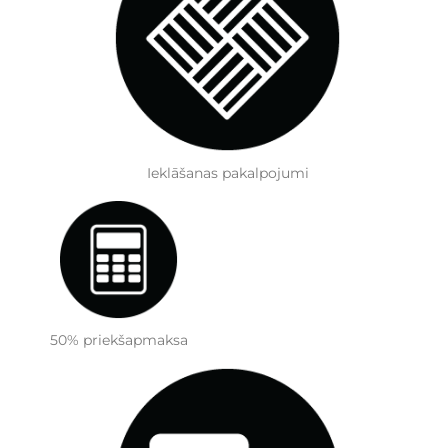
Ieklāšanas pakalpojumi
50% priekšapmaksa