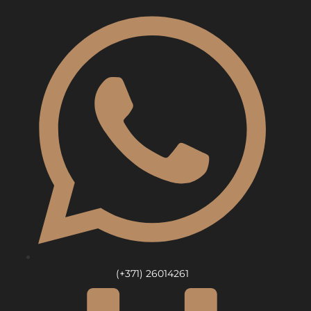
Skip
to
content
(+371) 26014261