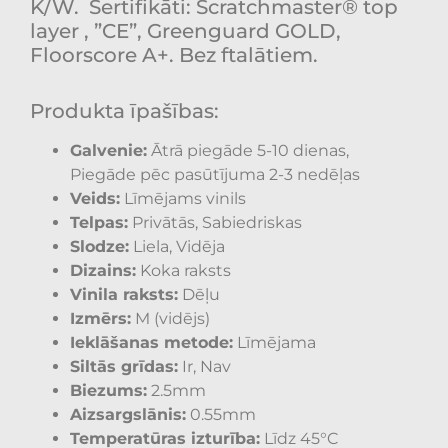
K/W.
Sertifikāti: Scratchmaster® top
layer , ”CE”, Greenguard GOLD,
Floorscore A+. Bez ftalātiem.
Produkta īpašības:
Galvenie:
Ātrā piegāde 5-10 dienas,
Piegāde pēc pasūtījuma 2-3 nedēļas
Veids:
Līmējams vinils
Telpas:
Privātās, Sabiedriskas
Slodze:
Liela, Vidēja
Dizains:
Koka raksts
Vinila raksts:
Dēļu
Izmērs:
M (vidējs)
Ieklāšanas metode:
Līmējama
Siltās grīdas:
Ir, Nav
Biezums:
2.5mm
Aizsargslānis:
0.55mm
Temperatūras izturība:
Līdz 45°C