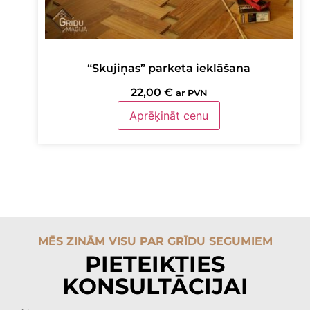
“Skujiņas” parketa ieklāšana
22,00
€
ar PVN
Aprēķināt cenu
MĒS ZINĀM VISU PAR GRĪDU SEGUMIEM
PIETEIKTIES
KONSULTĀCIJAI