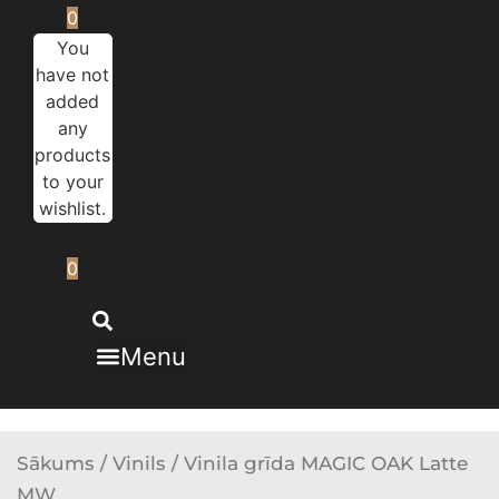
0
You
have not
added
any
products
to your
wishlist.
0
Menu
Sākums
/
Vinils
/ Vinila grīda MAGIC OAK Latte
MW