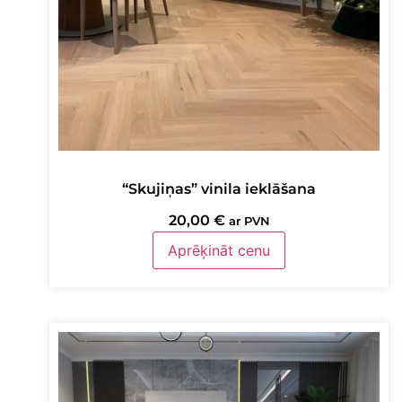
“Skujiņas” vinila ieklāšana
20,00
€
ar PVN
Aprēķināt cenu