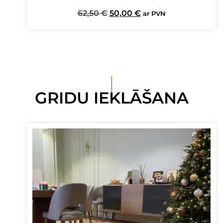
Original
Current
62,50
€
50,00
€
ar PVN
price
price
was:
is:
62,50 €.
50,00 €.
I
GRIDU IEKLĀŠANA