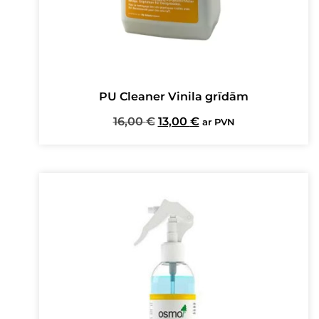
PU Cleaner Vinila grīdām
Original
Current
16,00
€
13,00
€
ar PVN
price
price
was:
is:
16,00 €.
13,00 €.