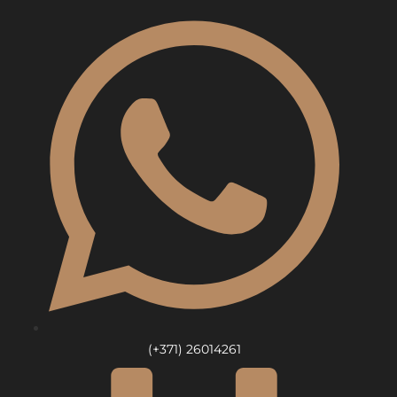
Skip
to
content
(+371) 26014261