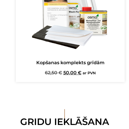
Kopšanas komplekts grīdām
Original
Current
62,50
€
50,00
€
ar PVN
price
price
was:
is:
62,50 €.
50,00 €.
I
GRIDU IEKLĀŠANA