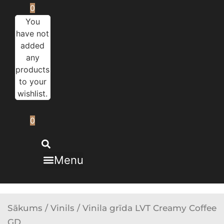
0
You
have not
added
any
products
to your
wishlist.
0
Menu
Sākums
/
Vinils
/ Vinila grīda LVT Creamy Coffee
GD