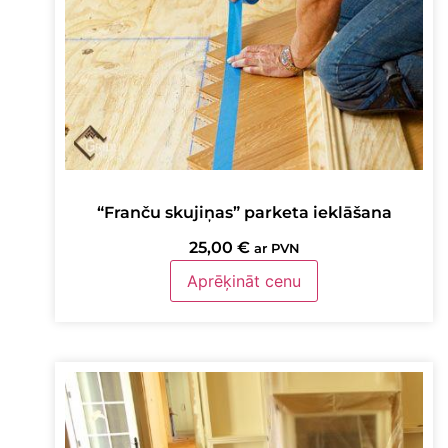
“Franču skujiņas” parketa ieklāšana
25,00
€
ar PVN
Aprēķināt cenu