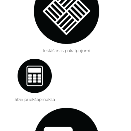
Ieklāšanas pakalpojumi
50% priekšapmaksa