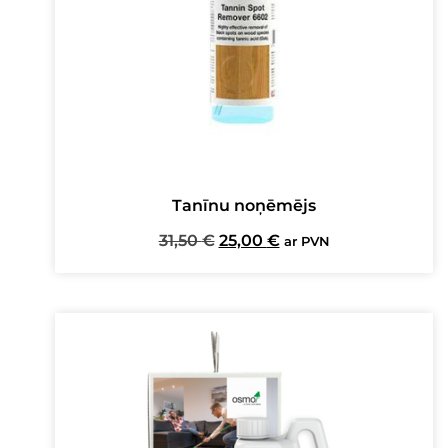
Tanīnu noņēmējs
Original
Current
31,50
€
25,00
€
ar PVN
price
price
was:
is:
31,50 €.
25,00 €.