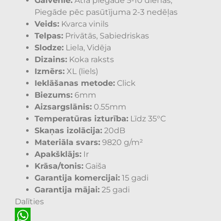
Galvenie:
Ātrā piegāde 5-10 dienas,
Piegāde pēc pasūtījuma 2-3 nedēļas
Veids:
Kvarca vinils
Telpas:
Privātās, Sabiedriskas
Slodze:
Liela, Vidēja
Dizains:
Koka raksts
Izmērs:
XL (liels)
Ieklāšanas metode:
Click
Biezums:
6mm
Aizsargslānis:
0.55mm
Temperatūras izturība:
Līdz 35°C
Skaņas izolācija:
20dB
Materiāla svars:
9820 g/m²
Apakšklājs:
Ir
Krāsa/tonis:
Gaiša
Garantija komercijai:
15 gadi
Garantija mājai:
25 gadi
Dalīties