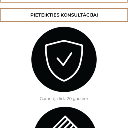
Creamy
Coffee
GD
daudzums
PIETEIKTIES KONSULTĀCIJAI
Garantija līdz 20 gadiem