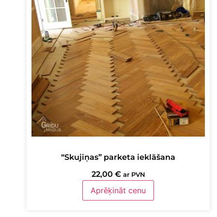
“Skujiņas” parketa ieklāšana
22,00
€
ar PVN
Aprēķināt cenu