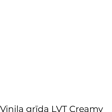
Vinila grīda LVT Creamy