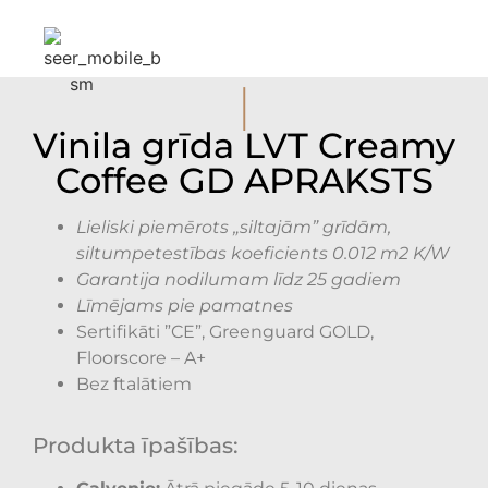
I
Vinila grīda LVT Creamy
Coffee GD APRAKSTS
Lieliski piemērots „siltajām” grīdām,
siltumpetestības koeficients 0.012 m2 K/W
Garantija nodilumam līdz 25 gadiem
Līmējams pie pamatnes
Sertifikāti ”CE”, Greenguard GOLD,
Floorscore – A+
Bez ftalātiem
Produkta īpašības: