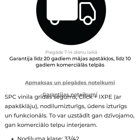
Piegāde 7-14 dienu laikā
Garantija līdz 20 gadiem mājas apstākļos, līdz 10
gadiem komerciālās telpās
Apmaksas un piegādes noteikumi
Garantijas noteikumi
SPC vinila grīdas segums, Click + IXPE (ar
apakšklāju), nodilumizturīgs, ūdens izturīgs
un funkcionāls. To var uzstādīt gan dzīvojamo,
gan komerciālo telpu interjeram.
Nodiluma klase: 33/42