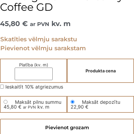
Coffee GD
45,80
€
kv. m
ar PVN
Skatīties vēlmju sarakstu
Pievienot vēlmju sarakstam
Platība (kv. m)
Produkta cena
Ieskaitīt 10% atgriezumus
Maksāt pilnu summu
Maksāt depozītu
45,80
€
kv. m
22,90
€
ar PVN
Vinila
grīda
Pievienot grozam
LVT