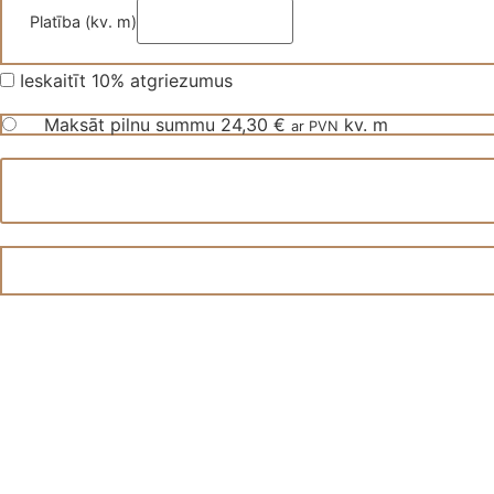
Platība (kv. m)
Ieskaitīt 10% atgriezumus
Maksāt pilnu summu
24,30
€
kv. m
ar PVN
Vinila
grīda
LVT
Jive
daudzums