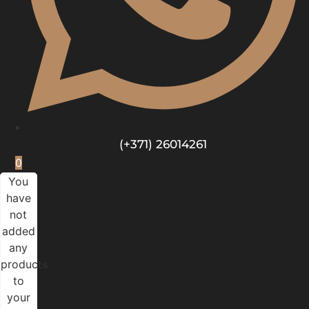
(+371) 26014261
0
You
have
not
added
any
products
to
your