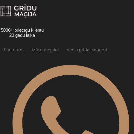
Skip
to
content
5000+ priecīgu klientu
20 gadu laikā
Par mums
Mūsu projekti
Vinila grīdas segumi