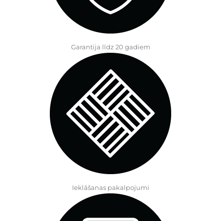
Garantija līdz 20 gadiem
Ieklāšanas pakalpojumi