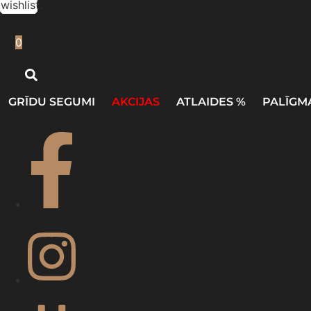
wishlist.
0
GRĪDU SEGUMI
AKCIJAS
ATLAIDES %
PALĪGM