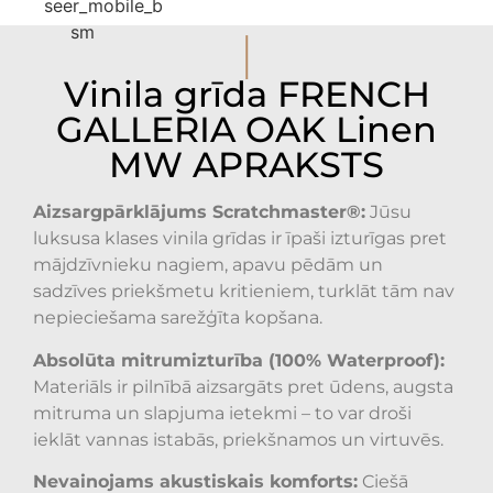
I
Vinila grīda FRENCH
GALLERIA OAK Linen
MW APRAKSTS
Aizsargpārklājums Scratchmaster®:
Jūsu
luksusa klases vinila grīdas ir īpaši izturīgas pret
mājdzīvnieku nagiem, apavu pēdām un
sadzīves priekšmetu kritieniem, turklāt tām nav
nepieciešama sarežģīta kopšana.
Absolūta mitrumizturība (100% Waterproof):
Materiāls ir pilnībā aizsargāts pret ūdens, augsta
mitruma un slapjuma ietekmi – to var droši
ieklāt vannas istabās, priekšnamos un virtuvēs.
Nevainojams akustiskais komforts:
Ciešā