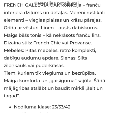
Garantijas noteikumi
FRENCH GALLERIA OAK kolekcija – franču
interjera dziļums un detaļas. Mēreni rustikāli
elementi – vieglas plaisas un krāsu pārejas.
Grīda ar vēsturi. Linen – austs dabiskums.
Maigs bēšs tonis – kā nekrāsots franču lins.
Dizaina stils: French Chic vai Provanse.
Mēbeles: Pītās mēbeles, retro komplekti,
dabīgu audumu apdare. Sienas: Silts
ziloņkauls vai pūderkrāsas.
Tiem, kuriem tīk vieglums un bezrūpība.
Maiga komforta un „gaisīguma” sajūta. Šādā
mājāgribas atslābt un baudīt mirkli „šeit un
tagad”.
Nodiluma klase: 23/33/42