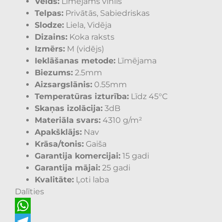
Veids:
Līmējams vinils
Telpas:
Privātās, Sabiedriskas
Slodze:
Liela, Vidēja
Dizains:
Koka raksts
Izmērs:
M (vidējs)
Ieklāšanas metode:
Līmējama
Biezums:
2.5mm
Aizsargslānis:
0.55mm
Temperatūras izturība:
Līdz 45°C
Skaņas izolācija:
3dB
Materiāla svars:
4310 g/m²
Apakšklājs:
Nav
Krāsa/tonis:
Gaiša
Garantija komercijai:
15 gadi
Garantija mājai:
25 gadi
Kvalitāte:
Ļoti laba
Dalīties
WhatsApp