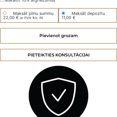
Ieskaitīt 10% atgriezumus
Maksāt pilnu summu
Maksāt depozītu
22,00
€
kv. m
11,00
€
ar PVN
Vinila
grīda
Pievienot grozam
FRENCH
GALLERIA
OAK
Linen
MW
PIETEIKTIES KONSULTĀCIJAI
daudzums