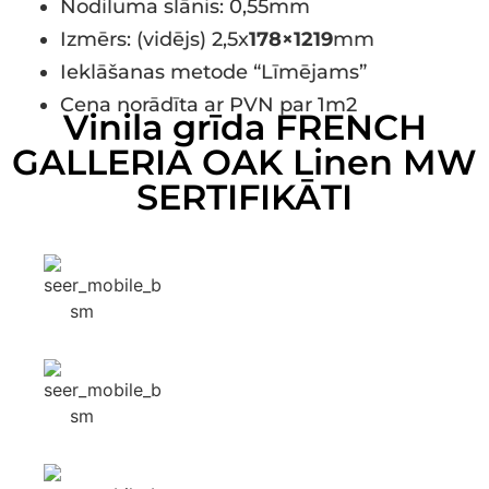
Nodiluma slānis: 0,55mm
Izmērs: (vidējs) 2,5x
178×1219
mm
Ieklāšanas metode “Līmējams”
Cena norādīta ar PVN par 1m2
Vinila grīda FRENCH
GALLERIA OAK Linen MW
SERTIFIKĀTI