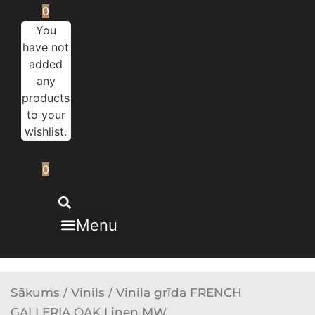
0
You
have not
added
any
products
to your
wishlist.
0
Menu
Sākums
/
Vinils
/ Vinila grīda FRENCH
GALLERIA OAK Linen MW