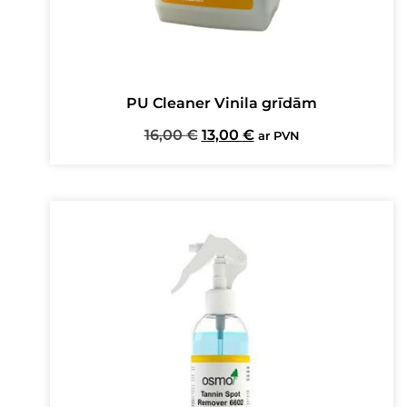
PU Cleaner Vinila grīdām
Original
Current
16,00
€
13,00
€
ar PVN
price
price
was:
is:
16,00 €.
13,00 €.