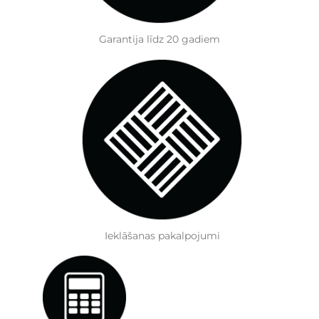
Garantija līdz 20 gadiem
Ieklāšanas pakalpojumi