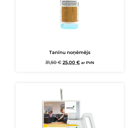
Tanīnu noņēmējs
Original
Current
31,50
€
25,00
€
ar PVN
price
price
was:
is:
31,50 €.
25,00 €.