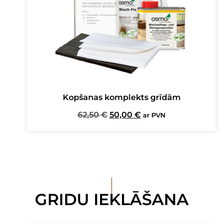
Kopšanas komplekts grīdām
Original
Current
62,50
€
50,00
€
ar PVN
price
price
was:
is:
62,50 €.
50,00 €.
I
GRIDU IEKLĀŠANA