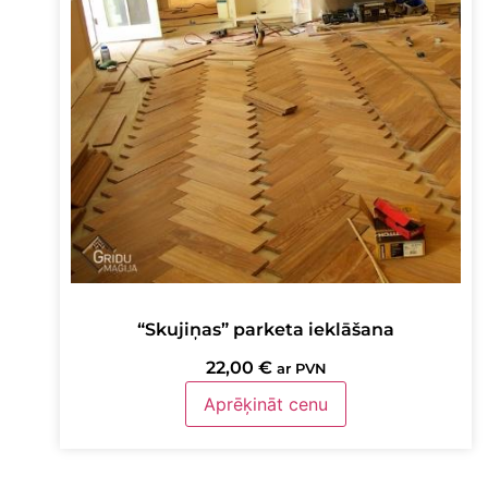
“Skujiņas” parketa ieklāšana
22,00
€
ar PVN
Aprēķināt cenu