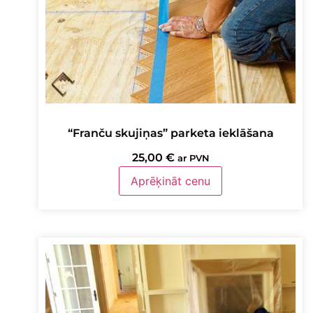
“Franču skujiņas” parketa ieklāšana
25,00
€
ar PVN
Aprēķināt cenu