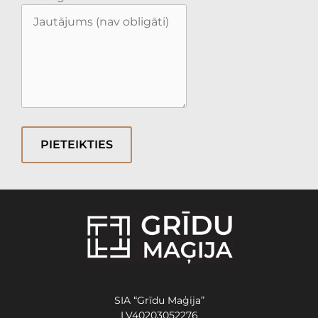
PIETEIKTIES
SIA “Grīdu Maģija”
LV40203052276