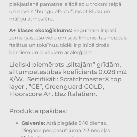
piekļaušanā pamatnei slāpē soļu troksni telpā
un novērš “bungu efektu”, radot klusu un
mājīgu atmosfēru.
A+ klases ekoloģiskums:
Segumam ir īpaši
zems gaistošo vielu emisijas līmenis, tas neizdala
ftalātus un toksīnus, tādēļ ir pilnībā drošs
bērniem un cilvēkiem ar alerģijām.
Lieliski piemērots „siltajām” grīdām,
siltumpetestības koeficients 0.028 m2
K/W.
Sertifikāti: Scratchmaster® top
layer , ”CE”, Greenguard GOLD,
Floorscore A+. Bez ftalātiem.
Produkta īpašības:
Galvenie:
Ātrā piegāde 5-10 dienas,
Piegāde pēc pasūtījuma 2-3 nedēļas