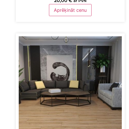
20,00
€
ar PVN
Aprēķināt cenu