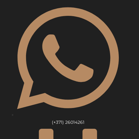
Skip
to
content
(+371) 26014261