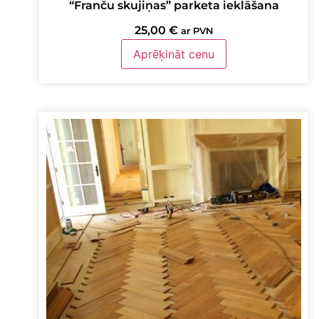
“Franču skujiņas” parketa ieklāšana
25,00
€
ar PVN
Aprēķināt cenu