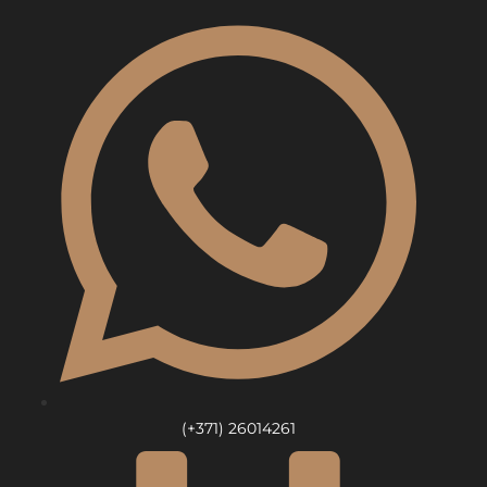
Skip
to
content
(+371) 26014261