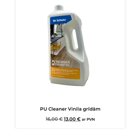
PU Cleaner Vinila grīdām
Original
Current
16,00
€
13,00
€
ar PVN
price
price