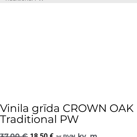
Vinila grīda CROWN OAK
Traditional PW
37,00
€
Original
Current
kv. m
18,50
€
ar PVN