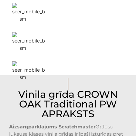
I
Vinila grīda CROWN
OAK Traditional PW
APRAKSTS
Aizsargpārklājums Scratchmaster®:
Jūsu
luksusa klases vinila grīdas ir īpaši izturīgas pret