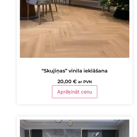
“Skujiņas” vinila ieklāšana
20,00
€
ar PVN
Aprēķināt cenu