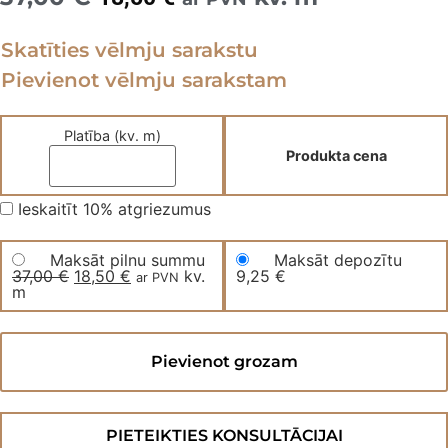
price
price
Skatīties vēlmju sarakstu
was:
is:
Pievienot vēlmju sarakstam
37,00 €.
18,50 €.
Platība (kv. m)
Produkta cena
Ieskaitīt 10% atgriezumus
Maksāt pilnu summu
Maksāt depozītu
37,00
€
Original
18,50
€
Current
kv.
9,25
€
ar PVN
m
price
price
was:
is:
37,00 €.
18,50 €.
Vinila
grīda
Pievienot grozam
CROWN
OAK
Traditional
PW
daudzums
PIETEIKTIES KONSULTĀCIJAI