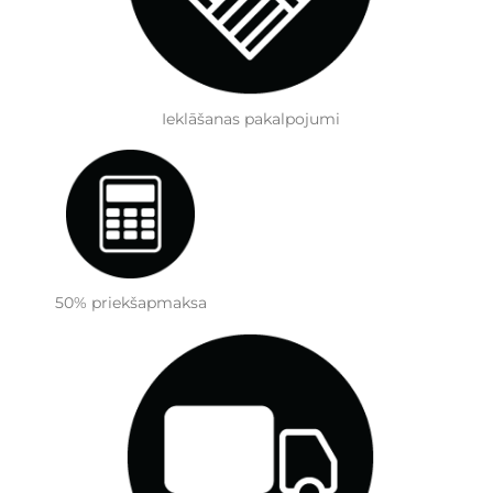
Ieklāšanas pakalpojumi
50% priekšapmaksa