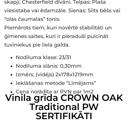
skapji, Chesterfield dīvāni. Telpas: Plaša
viesistaba vai ēdamzāle. Sienas: Silts bēšs vai
“olas čaumalas” tonis.
Piemērots tiem, kuri novērtē stabilitāti un
ģimenes saites, kuri ir pieraduši pulcināt
tuviniekus pie liela galda.
Nodiluma klase: 23/31
Nodiluma slānis: 0,30mm
Izmērs: (vidējs) 2x178x1219mm
Ieklāšanas metode “Līmējams”
Cena norādīta ar PVN par 1m2
Vinila grīda CROWN OAK
Traditional PW
SERTIFIKĀTI