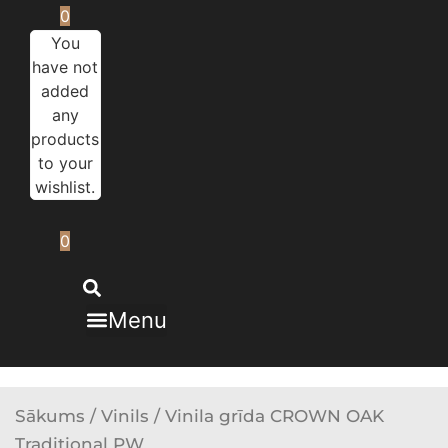
0
You
have not
added
any
products
to your
wishlist.
0
Menu
Sākums
/
Vinils
/ Vinila grīda CROWN OAK
Traditional PW