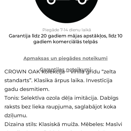
Piegāde 7-14 dienu laikā
Garantija līdz 20 gadiem mājas apstākļos, līdz 10
gadiem komerciālās telpās
Apmaksas un piegādes noteikumi
Garantijas noteikumi
CROWN OAK kolekcija – vinila grīdu “zelta
standarts”. Klasika ārpus laika. Investīcija
gadu desmitiem.
Tonis: Selektīva ozola dēļa imitācija. Dabīgs
raksts bez lieka raupjuma, saglabājot koka
dziļumu.
Dizaina stils: Klasiskā muiža. Mēbeles: Masīvi