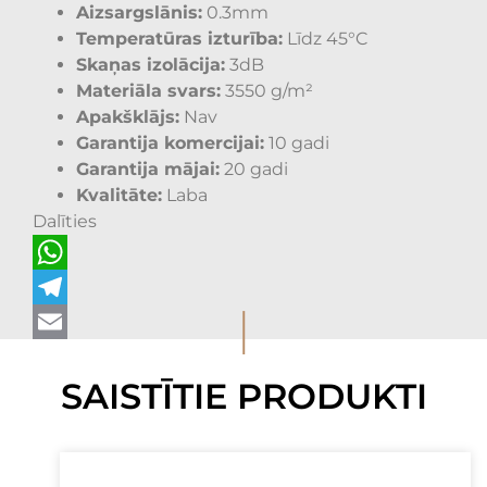
Aizsargslānis:
0.3mm
Temperatūras izturība:
Līdz 45°C
Skaņas izolācija:
3dB
Materiāla svars:
3550 g/m²
Apakšklājs:
Nav
Garantija komercijai:
10 gadi
Garantija mājai:
20 gadi
Kvalitāte:
Laba
Dalīties
WhatsApp
I
Telegram
Email
SAISTĪTIE PRODUKTI