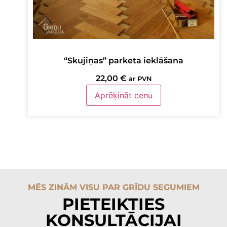
“Skujiņas” parketa ieklāšana
22,00
€
ar PVN
Aprēķināt cenu
MĒS ZINĀM VISU PAR GRĪDU SEGUMIEM
PIETEIKTIES
KONSULTĀCIJAI