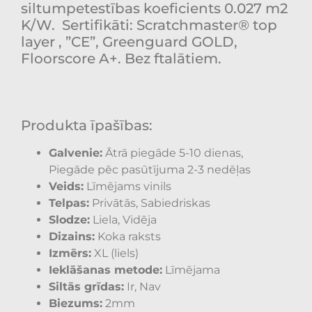
siltumpetestības koeficients 0.027 m2
K/W.
Sertifikāti: Scratchmaster® top
layer , ”CE”, Greenguard GOLD,
Floorscore A+. Bez ftalātiem.
Produkta īpašības:
Galvenie:
Ātrā piegāde 5-10 dienas,
Piegāde pēc pasūtījuma 2-3 nedēļas
Veids:
Līmējams vinils
Telpas:
Privātās, Sabiedriskas
Slodze:
Liela, Vidēja
Dizains:
Koka raksts
Izmērs:
XL (liels)
Ieklāšanas metode:
Līmējama
Siltās grīdas:
Ir, Nav
Biezums:
2mm