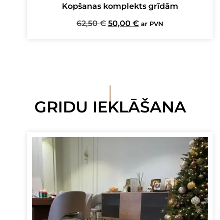
Kopšanas komplekts grīdām
Original
Current
62,50
€
50,00
€
ar PVN
price
price
was:
is:
62,50 €.
50,00 €.
I
GRIDU IEKLĀŠANA