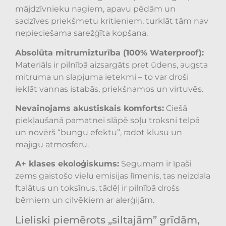
mājdzīvnieku nagiem, apavu pēdām un
sadzīves priekšmetu kritieniem, turklāt tām nav
nepieciešama sarežģīta kopšana.
Absolūta mitrumizturība (100% Waterproof):
Materiāls ir pilnībā aizsargāts pret ūdens, augsta
mitruma un slapjuma ietekmi – to var droši
ieklāt vannas istabās, priekšnamos un virtuvēs.
Nevainojams akustiskais komforts:
Ciešā
piekļaušanā pamatnei slāpē soļu troksni telpā
un novērš “bungu efektu”, radot klusu un
mājīgu atmosfēru.
A+ klases ekoloģiskums:
Segumam ir īpaši
zems gaistošo vielu emisijas līmenis, tas neizdala
ftalātus un toksīnus, tādēļ ir pilnībā drošs
bērniem un cilvēkiem ar alerģijām.
Lieliski piemērots „siltajām” grīdām,