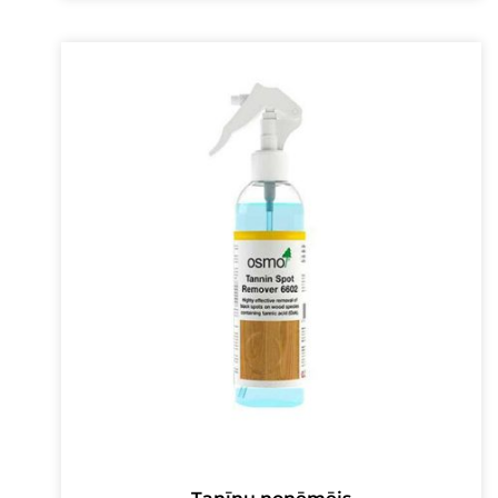
was:
is:
16,00 €.
13,00 €.