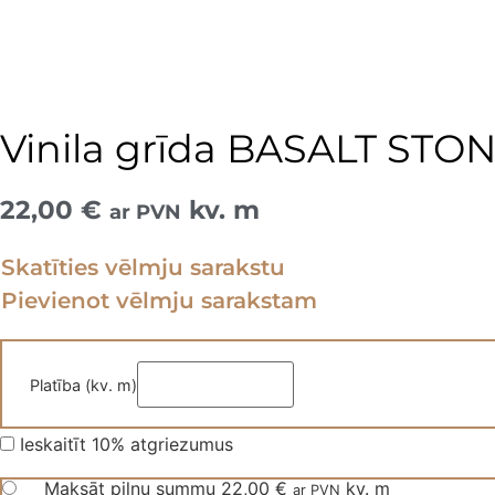
Vinila grīda BASALT STO
22,00
€
kv. m
ar PVN
Skatīties vēlmju sarakstu
Pievienot vēlmju sarakstam
Platība (kv. m)
Ieskaitīt 10% atgriezumus
Maksāt pilnu summu
22,00
€
kv. m
ar PVN