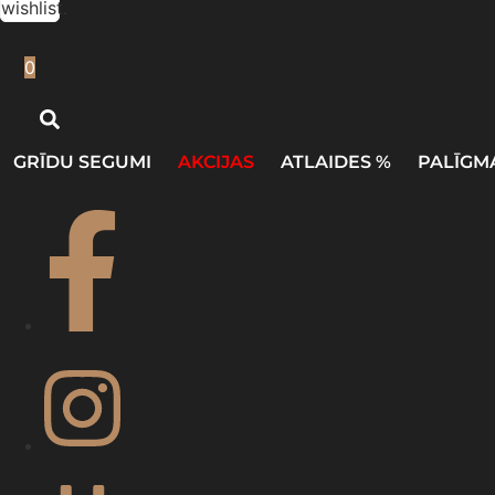
wishlist.
0
GRĪDU SEGUMI
AKCIJAS
ATLAIDES %
PALĪGM