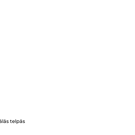
ālās telpās