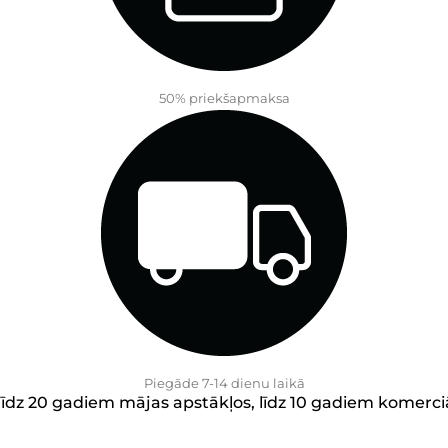
50% priekšapmaksa
Piegāde 7-14 dienu laikā
līdz 20 gadiem mājas apstākļos, līdz 10 gadiem komerci