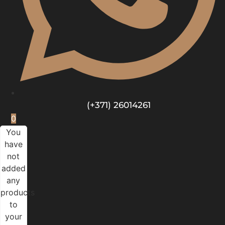
(+371) 26014261
0
You
have
not
added
any
products
to
your