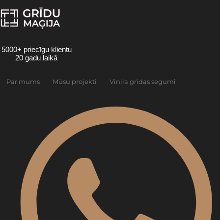
Skip
to
content
5000+ priecīgu klientu
20 gadu laikā
Par mums
Mūsu projekti
Vinila grīdas segumi