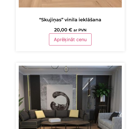
“Skujiņas” vinila ieklāšana
20,00
€
ar PVN
Aprēķināt cenu