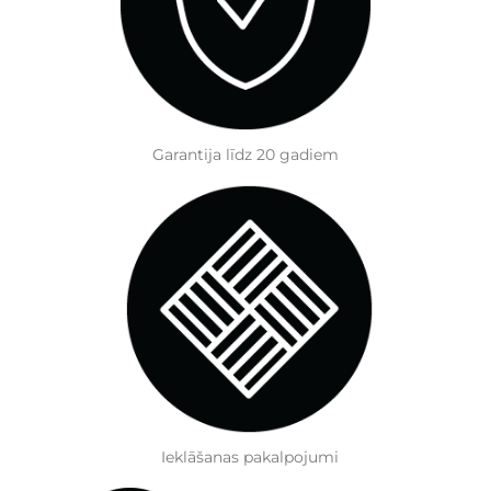
Garantija līdz 20 gadiem
Ieklāšanas pakalpojumi