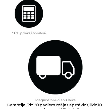
50% priekšapmaksa
Piegāde 7-14 dienu laikā
Garantija līdz 20 gadiem mājas apstākļos, līdz 10