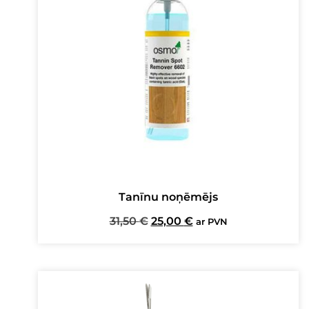
Tanīnu noņēmējs
Original
Current
31,50
€
25,00
€
ar PVN
price
price
was:
is:
31,50 €.
25,00 €.