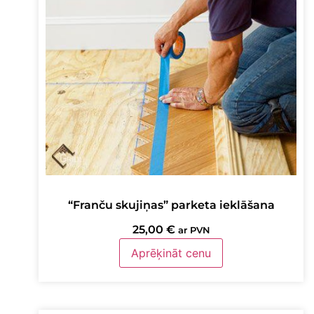
“Franču skujiņas” parketa ieklāšana
25,00
€
ar PVN
Aprēķināt cenu