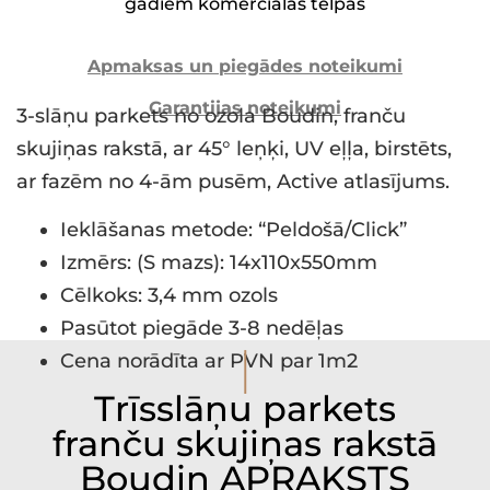
gadiem komerciālās telpās
Apmaksas un piegādes noteikumi
Garantijas noteikumi
3-slāņu parkets no ozola Boudin, franču
skujiņas rakstā, ar 45° leņķi, UV eļļa, birstēts,
ar fazēm no 4-ām pusēm, Active atlasījums.
Ieklāšanas metode: “Peldošā/Click”
Izmērs: (S mazs): 14x110x550mm
Cēlkoks: 3,4 mm ozols
Pasūtot piegāde 3-8 nedēļas
I
Cena norādīta ar PVN par 1m2
Trīsslāņu parkets
franču skujiņas rakstā
Boudin APRAKSTS