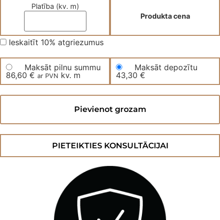
Platība (kv. m)
Produkta cena
Ieskaitīt 10% atgriezumus
Maksāt pilnu summu
Maksāt depozītu
86,60
€
kv. m
43,30
€
ar PVN
Trīsslāņu
parkets
Pievienot grozam
franču
skujiņas
rakstā
Boudin
daudzums
PIETEIKTIES KONSULTĀCIJAI