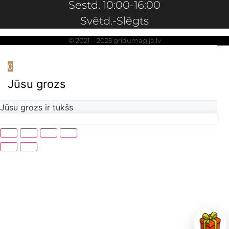
Sestd. 10:00-16:00
Svētd.-Slēgts
© 2021 – 2025 gridumagija.lv
0
Jūsu grozs
Jūsu grozs ir tukšs