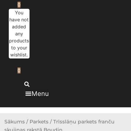
0
You
have not
added
any
products
to your
wishlist.
0
Menu
Sākums
/
Parkets
/ Trīsslāņu parkets franču
skujiņas rakstā Boudin