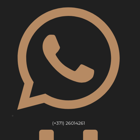
Skip
to
content
(+371) 26014261