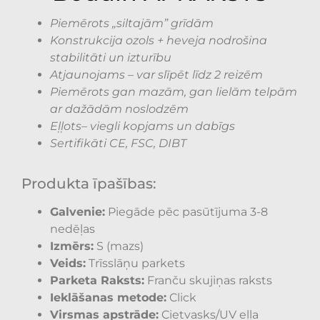
Piemērots „siltajām” grīdām
Konstrukcija ozols + heveja nodrošina
stabilitāti un izturību
Atjaunojams – var slīpēt līdz 2 reizēm
Piemērots gan mazām, gan lielām telpām
ar dažādām noslodzēm
Eļļots– viegli kopjams un dabīgs
Sertifikāti CE, FSC, DIBT
Produkta īpašības:
Galvenie:
Piegāde pēc pasūtījuma 3-8
nedēļas
Izmērs:
S (mazs)
Veids:
Trīsslāņu parkets
Parketa Raksts:
Franču skujiņas raksts
Ieklāšanas metode:
Click
Virsmas apstrāde:
Cietvasks/UV eļļa