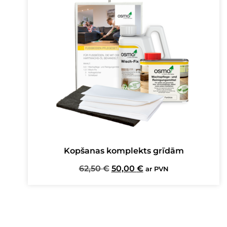
Kopšanas komplekts grīdām
Original
Current
62,50
€
50,00
€
ar PVN
price
price
was:
is:
62,50 €.
50,00 €.