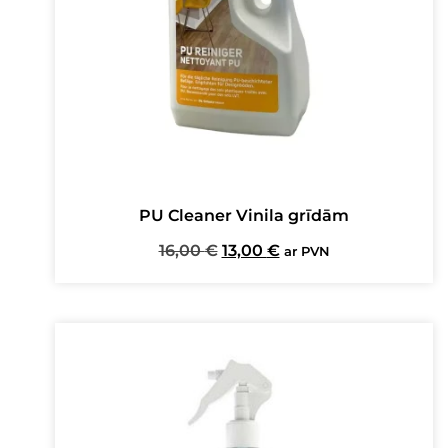
PU Cleaner Vinila grīdām
Original
Current
16,00
€
13,00
€
ar PVN
price
price
was:
is:
16,00 €.
13,00 €.