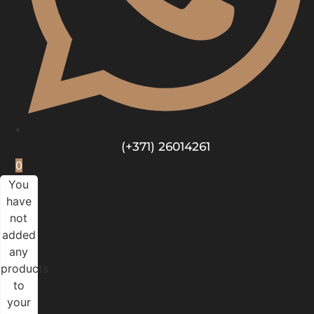
(+371) 26014261
0
You
have
not
added
any
products
to
your