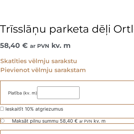
Trīsslāņu parketa dēļi Ortl
58,40
€
kv. m
ar PVN
Skatīties vēlmju sarakstu
Pievienot vēlmju sarakstam
Platība (kv. m)
Ieskaitīt 10% atgriezumus
Maksāt pilnu summu
58,40
€
kv. m
ar PVN
Trīsslāņu