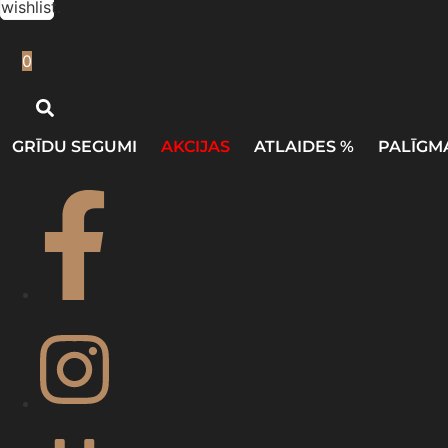
wishlist.
0
GRĪDU SEGUMI
AKCIJAS
ATLAIDES %
PALĪGM