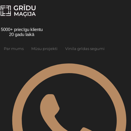
Skip
to
content
5000+ priecīgu klientu
20 gadu laikā
Par mums
Mūsu projekti
Vinila grīdas segumi