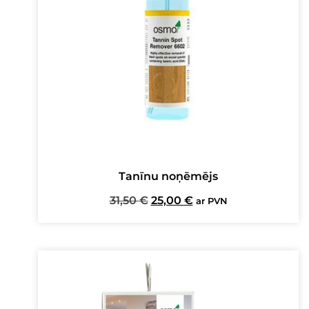
Tanīnu noņēmējs
Original
Current
31,50
€
25,00
€
ar PVN
price
price
was:
is:
31,50 €.
25,00 €.