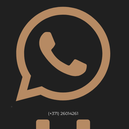
Skip
to
content
(+371) 26014261