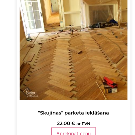
“Skujiņas” parketa ieklāšana
22,00
€
ar PVN
Aprēķināt cenu