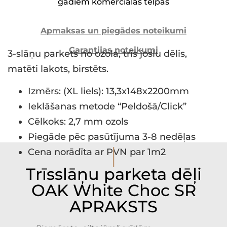
gadiem komerciālās telpās
Apmaksas un piegādes noteikumi
Garantijas noteikumi
3-slāņu parkets no ozola, trīs joslu dēlis,
matēti lakots, birstēts.
Izmērs: (XL liels): 13,3x148x2200mm
Ieklāšanas metode “Peldošā/Click”
Cēlkoks: 2,7 mm ozols
Piegāde pēc pasūtījuma 3-8 nedēļas
I
Cena norādīta ar PVN par 1m2
Trīsslāņu parketa dēļi
OAK White Choc SR
APRAKSTS