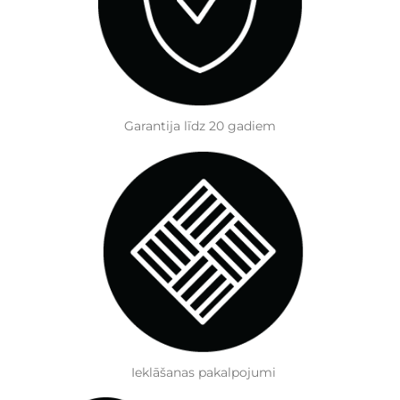
Garantija līdz 20 gadiem
Ieklāšanas pakalpojumi