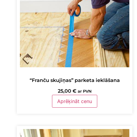
“Franču skujiņas” parketa ieklāšana
25,00
€
ar PVN
Aprēķināt cenu