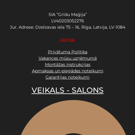
SIA “Grīdu Maģija”
LV40203052276
Jur. Adrese: Dzelzavas iela 75 – 16, Rīga, Latvija, LV-1084
Akcijas
Privātuma Politika
Vakances mūsu uzņēmumā
Montāžas instrukcijas
Apmaksas un piegādes noteikumi
Garantijas noteikumi
VEIKALS - SALONS