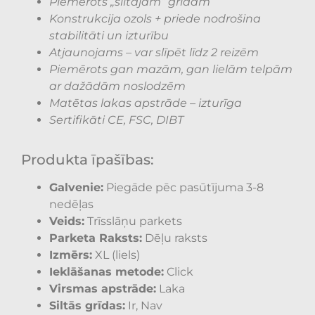
Piemērots „siltajām” grīdām
Konstrukcija ozols + priede nodrošina
stabilitāti un izturību
Atjaunojams – var slīpēt līdz 2 reizēm
Piemērots gan mazām, gan lielām telpām
ar dažādām noslodzēm
Matētas lakas apstrāde – izturīga
Sertifikāti CE, FSC, DIBT
Produkta īpašības:
Galvenie:
Piegāde pēc pasūtījuma 3-8
nedēļas
Veids:
Trīsslāņu parkets
Parketa Raksts:
Dēļu raksts
Izmērs:
XL (liels)
Ieklāšanas metode:
Click
Virsmas apstrāde:
Laka
Siltās grīdas:
Ir, Nav