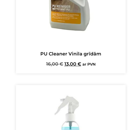
PU Cleaner Vinila grīdām
Original
Current
16,00
€
13,00
€
ar PVN
price
price
was:
is:
16,00 €.
13,00 €.