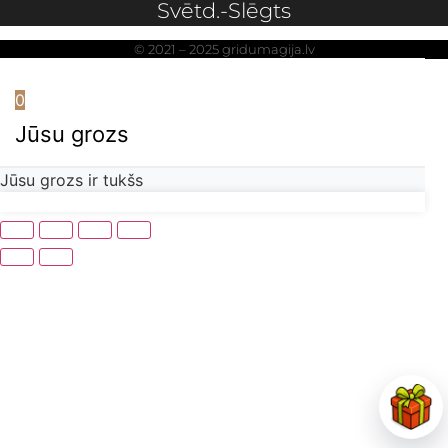
Svētd.-Slēgts
© 2021 – 2025 gridumagija.lv
0
Jūsu grozs
Jūsu grozs ir tukšs