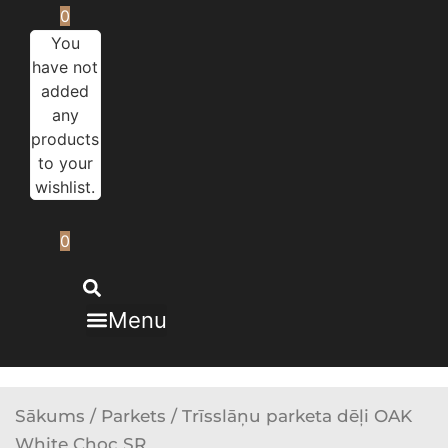
0
You
have not
added
any
products
to your
wishlist.
0
Menu
Sākums
/
Parkets
/ Trīsslāņu parketa dēļi OAK
White Choc SR