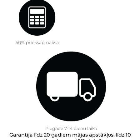
50% priekšapmaksa
Piegāde 7-14 dienu laikā
Garantija līdz 20 gadiem mājas apstākļos, līdz 10