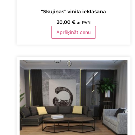
“Skujiņas” vinila ieklāšana
20,00
€
ar PVN
Aprēķināt cenu