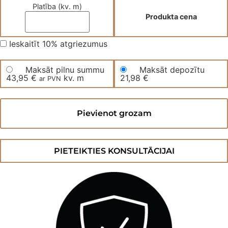
Platība (kv. m)
Produkta cena
Ieskaitīt 10% atgriezumus
Maksāt pilnu summu
Maksāt depozītu
43,95
€
kv. m
21,98
€
ar PVN
Trīsslāņu
parketa
Pievienot grozam
dēļi
OAK
White
Choc
SR
PIETEIKTIES KONSULTĀCIJAI
daudzums