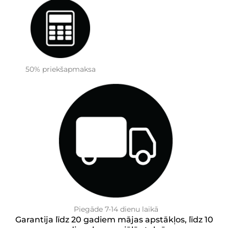
50% priekšapmaksa
Piegāde 7-14 dienu laikā
Garantija līdz 20 gadiem mājas apstākļos, līdz 10