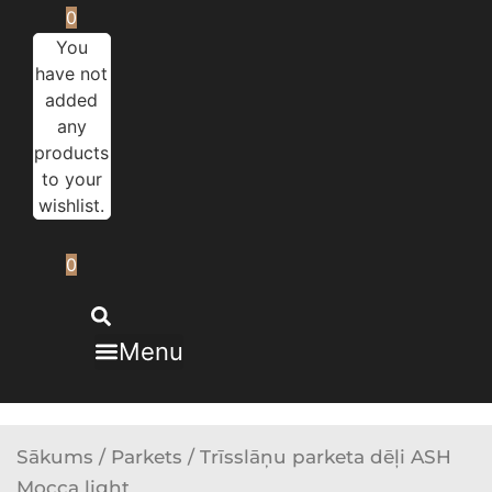
0
You
have not
added
any
products
to your
wishlist.
0
Menu
Sākums
/
Parkets
/ Trīsslāņu parketa dēļi ASH
Mocca light