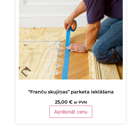
“Franču skujiņas” parketa ieklāšana
25,00
€
ar PVN
Aprēķināt cenu