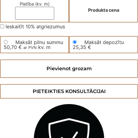
Platība (kv. m)
Produkta cena
Ieskaitīt 10% atgriezumus
Maksāt pilnu summu
Maksāt depozītu
50,70
€
kv. m
25,35
€
ar PVN
Trīsslāņu
parketa
Pievienot grozam
dēļi
ASH
Mocca
light
daudzums
PIETEIKTIES KONSULTĀCIJAI