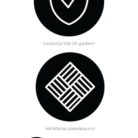
Garantija līdz 20 gadiem
Ieklāšanas pakalpojumi