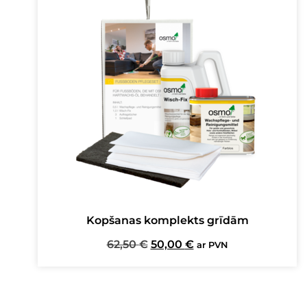
Kopšanas komplekts grīdām
Original
Current
62,50
€
50,00
€
ar PVN
price
price
was:
is:
62,50 €.
50,00 €.