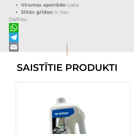
Virsmas apstrāde:
Laka
Siltās grīdas:
Ir, Nav
Dalīties
WhatsApp
I
Telegram
Email
SAISTĪTIE PRODUKTI