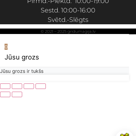
Pirmd.-Piektd. 10:00-19:00
Sestd. 10:00-16:00
Svētd.-Slēgts
© 2021 – 2025 gridumagija.lv
0
Jūsu grozs
Jūsu grozs ir tukšs