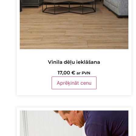
Vinila dēļu ieklāšana
17,00
€
ar PVN
Aprēķināt cenu