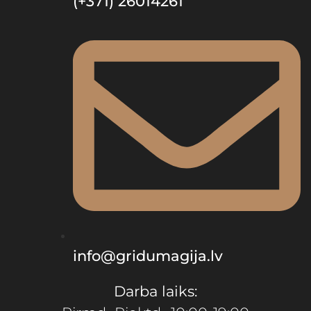
(+371) 26014261
info@gridumagija.lv
Darba laiks: