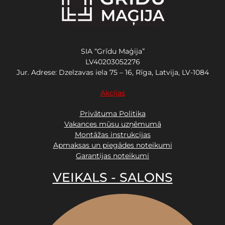
SIA “Grīdu Maģija”
LV40203052276
Jur. Adrese: Dzelzavas iela 75 – 16, Rīga, Latvija, LV-1084
Akcijas
Privātuma Politika
Vakances mūsu uzņēmumā
Montāžas instrukcijas
Apmaksas un piegādes noteikumi
Garantijas noteikumi
VEIKALS - SALONS