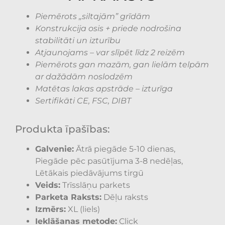
Piemērots „siltajām” grīdām
Konstrukcija osis + priede nodrošina
stabilitāti un izturību
Atjaunojams – var slīpēt līdz 2 reizēm
Piemērots gan mazām, gan lielām telpām
ar dažādām noslodzēm
Matētas lakas apstrāde – izturīga
Sertifikāti CE, FSC, DIBT
Produkta īpašības:
Galvenie:
Ātrā piegāde 5-10 dienas,
Piegāde pēc pasūtījuma 3-8 nedēļas,
Lētākais piedāvājums tirgū
Veids:
Trīsslāņu parkets
Parketa Raksts:
Dēļu raksts
Izmērs:
XL (liels)
Ieklāšanas metode:
Click