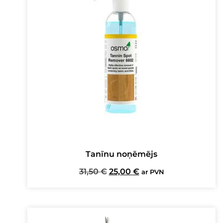
Tanīnu noņēmējs
Original
Current
31,50
€
25,00
€
ar PVN
price
price
was:
is:
31,50 €.
25,00 €.