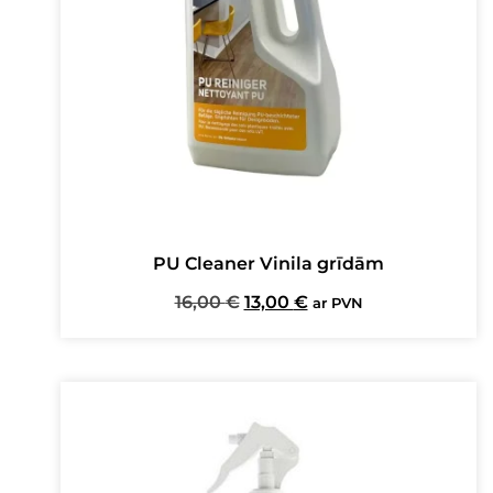
PU Cleaner Vinila grīdām
Original
Current
16,00
€
13,00
€
ar PVN
price
price
was:
is:
16,00 €.
13,00 €.