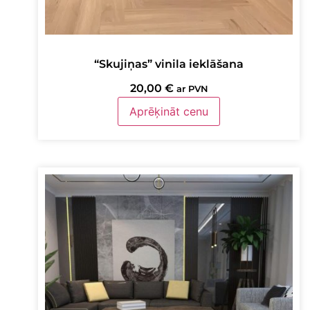
“Skujiņas” vinila ieklāšana
20,00
€
ar PVN
Aprēķināt cenu