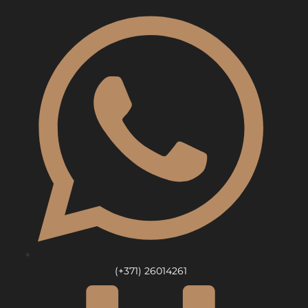
Skip
to
content
(+371) 26014261