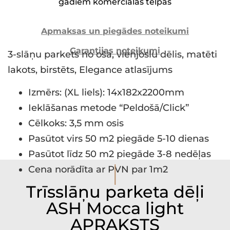
gadiem komerciālās telpās
Apmaksas un piegādes noteikumi
Garantijas noteikumi
3-slāņu parkets no oša, vienjoslu dēlis, matēti
lakots, birstēts, Elegance atlasījums
Izmērs: (XL liels): 14x182x2200mm
Ieklāšanas metode “Peldošā/Click”
Cēlkoks: 3,5 mm osis
Pasūtot virs 50 m2 piegāde 5-10 dienas
Pasūtot līdz 50 m2 piegāde 3-8 nedēļas
I
Cena norādīta ar PVN par 1m2
Trīsslāņu parketa dēļi
ASH Mocca light
APRAKSTS