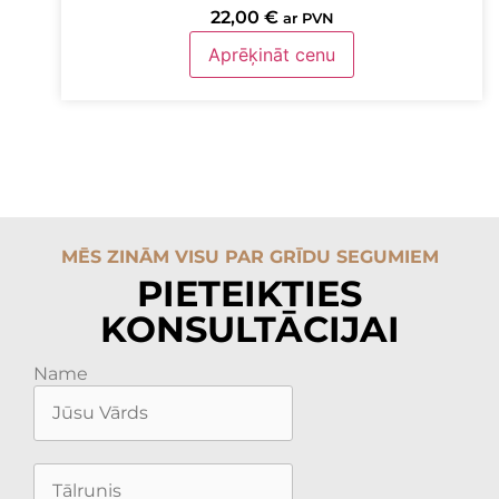
22,00
€
ar PVN
Aprēķināt cenu
MĒS ZINĀM VISU PAR GRĪDU SEGUMIEM
PIETEIKTIES
KONSULTĀCIJAI
Name