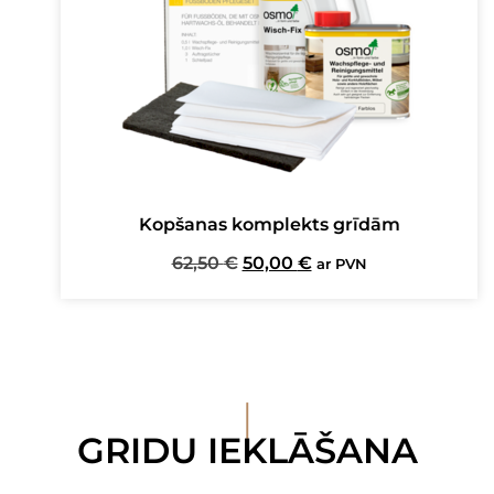
Kopšanas komplekts grīdām
Original
Current
62,50
€
50,00
€
ar PVN
price
price
was:
is:
62,50 €.
50,00 €.
I
GRIDU IEKLĀŠANA