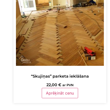
“Skujiņas” parketa ieklāšana
22,00
€
ar PVN
Aprēķināt cenu