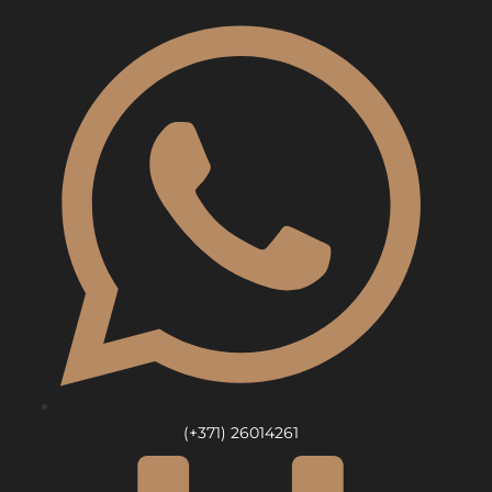
Skip
to
content
(+371) 26014261