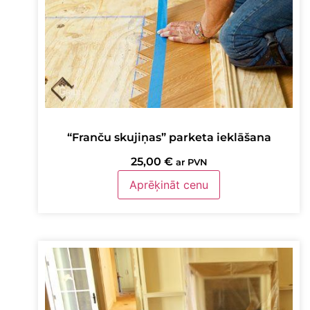
“Franču skujiņas” parketa ieklāšana
25,00
€
ar PVN
Aprēķināt cenu