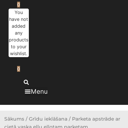
0
You
have not
added
any
products
to your
wishlist.
0
Menu
Sākums
/
Grīdu ieklāšana
/ Parketa apstrāde ar
cietā vaska eļļu eļļotam parketam