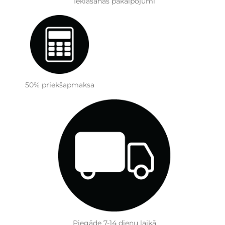
Ieklāšanas pakalpojumi
50% priekšapmaksa
Piegāde 7-14 dienu laikā