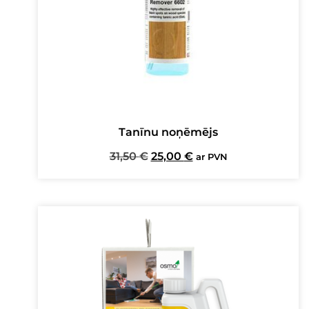
Tanīnu noņēmējs
Original
Current
31,50
€
25,00
€
ar PVN
price
price
was:
is:
31,50 €.
25,00 €.