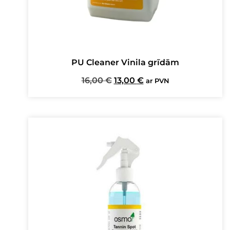
PU Cleaner Vinila grīdām
Original
Current
16,00
€
13,00
€
ar PVN
price
price
was:
is:
16,00 €.
13,00 €.