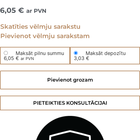
6,05
€
ar PVN
Skatīties vēlmju sarakstu
Pievienot vēlmju sarakstam
Maksāt pilnu summu
Maksāt depozītu
6,05
€
3,03
€
ar PVN
Parketa
apstrāde
Pievienot grozam
ar
cietā
vaska
eļļu
eļļotam
PIETEIKTIES KONSULTĀCIJAI
parketam
daudzums