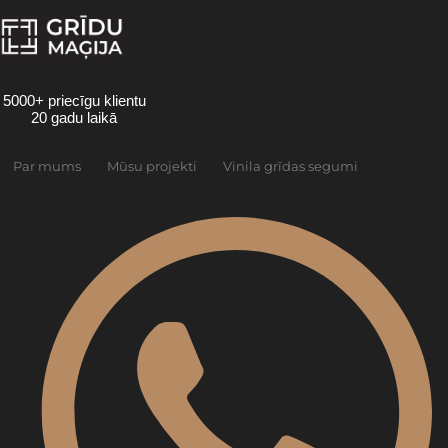
Skip
to
content
5000+ priecīgu klientu
20 gadu laikā
Par mums
Mūsu projekti
Vinila grīdas segumi