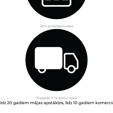
50% priekšapmaksa
Piegāde 7-14 dienu laikā
līdz 20 gadiem mājas apstākļos, līdz 10 gadiem komerci