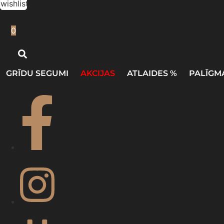
wishlist.
0
GRĪDU SEGUMI
AKCIJAS
ATLAIDES %
PALĪGM