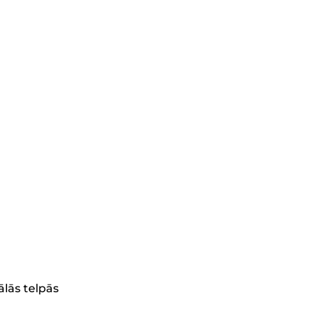
ālās telpās