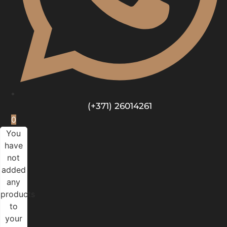
(+371) 26014261
0
You
have
not
added
any
products
to
your