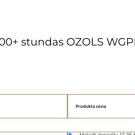
s 100+ stundas OZOLS WG
Produkta cena
Maksāt depozītu
12,35