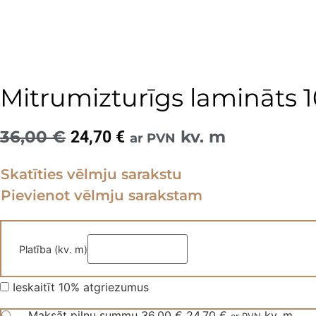
Mitrumizturīgs lamināt
36,00
€
Original
Current
kv. m
24,70
€
ar PVN
price
price
Skatīties vēlmju sarakstu
was:
is:
Pievienot vēlmju sarakstam
36,00 €.
24,70 €.
Platība (kv. m)
Ieskaitīt 10% atgriezumus
Maksāt pilnu summu
36,00
€
Original
24,70
€
Current
kv. m