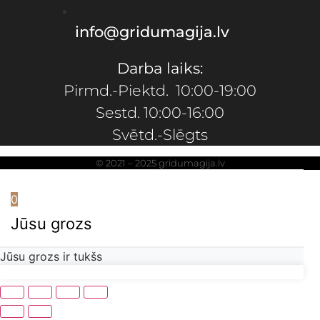
info@gridumagija.lv
Darba laiks:
Pirmd.-Piektd. 10:00-19:00
Sestd. 10:00-16:00
Svētd.-Slēgts
© 2021 – 2025 gridumagija.lv
0
Jūsu grozs
Jūsu grozs ir tukšs