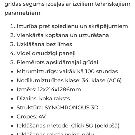
grīdas segums izceļas ar izciliem tehniskajiem
parametriem:
Izturība pret spiedienu un skrāpējumiem
Vienkārša kopšana un uzturēšana
Uzklāšana bez līmes
Videi draudzīgi paneļi
Piemērots apsildāmajai grīdai
Mitrumizturīgs: vairāk kā 100 stundas
Nodilumizturības klase: 34. klase (AC6)
Izmērs: 12x214x1286mm
Dizains: koka raksts
Struktūra: SYNCHRONOUS 3D
Gropes: 4V
Ieklāšanas metode: Click 5G (peldošā)
Ieklāšanas raksta veids: dēļu