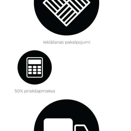
Ieklāšanas pakalpojumi
50% priekšapmaksa