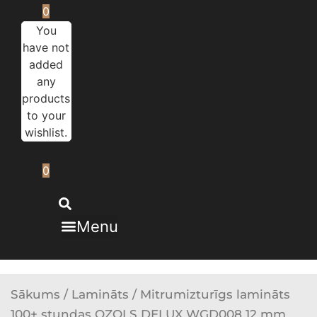
0
You
have not
added
any
products
to your
wishlist.
0
Menu
Sākums
/
Lamināts
/ Mitrumizturīgs lamināts
100+ stundas OZOLS DELUX WGD008 12 mm