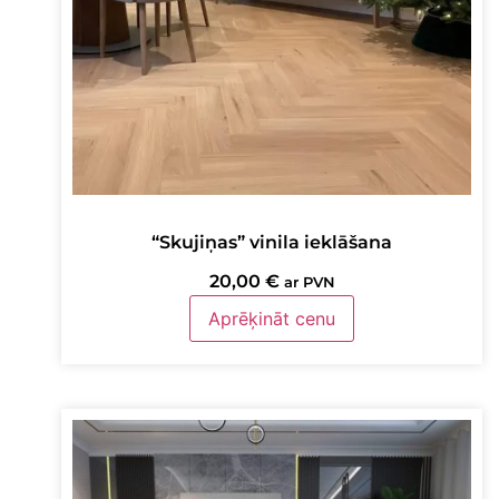
“Skujiņas” vinila ieklāšana
20,00
€
ar PVN
Aprēķināt cenu