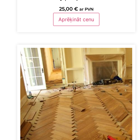
25,00
€
ar PVN
Aprēķināt cenu