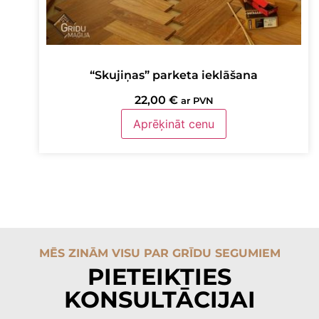
“Skujiņas” parketa ieklāšana
22,00
€
ar PVN
Aprēķināt cenu
MĒS ZINĀM VISU PAR GRĪDU SEGUMIEM
PIETEIKTIES
KONSULTĀCIJAI