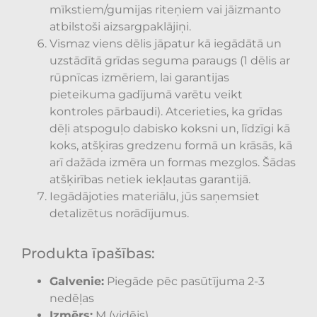
mīkstiem/gumijas riteņiem vai jāizmanto
atbilstoši aizsargpaklājiņi.
Vismaz viens dēlis jāpatur kā iegādātā un
uzstādītā grīdas seguma paraugs (1 dēlis ar
rūpnīcas izmēriem, lai garantijas
pieteikuma gadījumā varētu veikt
kontroles pārbaudi). Atcerieties, ka grīdas
dēļi atspoguļo dabisko koksni un, līdzīgi kā
koks, atšķiras gredzenu formā un krāsās, kā
arī dažāda izmēra un formas mezglos. Šādas
atšķirības netiek iekļautas garantijā.
Iegādājoties materiālu, jūs saņemsiet
detalizētus norādījumus.
Produkta īpašības:
Galvenie:
Piegāde pēc pasūtījuma 2-3
nedēļas
Izmērs:
M (vidējs)