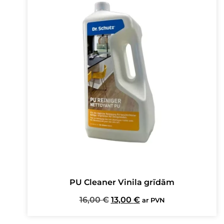
PU Cleaner Vinila grīdām
Original
Current
16,00
€
13,00
€
ar PVN
price
price
was:
is: