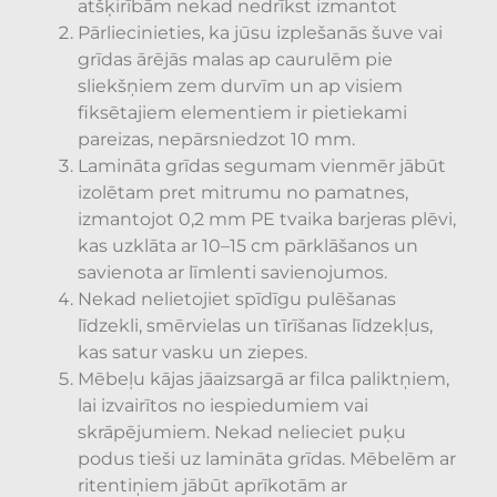
atšķirībām nekad nedrīkst izmantot
Pārliecinieties, ka jūsu izplešanās šuve vai
grīdas ārējās malas ap caurulēm pie
sliekšņiem zem durvīm un ap visiem
fiksētajiem elementiem ir pietiekami
pareizas, nepārsniedzot 10 mm.
Lamināta grīdas segumam vienmēr jābūt
izolētam pret mitrumu no pamatnes,
izmantojot 0,2 mm PE tvaika barjeras plēvi,
kas uzklāta ar 10–15 cm pārklāšanos un
savienota ar līmlenti savienojumos.
Nekad nelietojiet spīdīgu pulēšanas
līdzekli, smērvielas un tīrīšanas līdzekļus,
kas satur vasku un ziepes.
Mēbeļu kājas jāaizsargā ar filca paliktņiem,
lai izvairītos no iespiedumiem vai
skrāpējumiem. Nekad nelieciet puķu
podus tieši uz lamināta grīdas. Mēbelēm ar
ritentiņiem jābūt aprīkotām ar