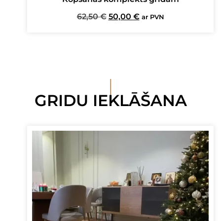
Original
Current
62,50
€
50,00
€
ar PVN
price
price
was:
is:
62,50 €.
50,00 €.
I
GRIDU IEKLĀŠANA