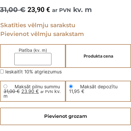
31,00
€
Original
Current
kv. m
23,90
€
ar PVN
price
price
Skatīties vēlmju sarakstu
was:
is:
Pievienot vēlmju sarakstam
31,00 €.
23,90 €.
Platība (kv. m)
Produkta cena
Ieskaitīt 10% atgriezumus
Maksāt pilnu summu
Maksāt depozītu
31,00
€
Original
23,90
€
Current
kv.
11,95
€
ar PVN
m
price
price
was:
is:
31,00 €.
23,90 €.
Mitrumizturīgs
lamināts
Pievienot grozam
100+
stundas
OZOLS