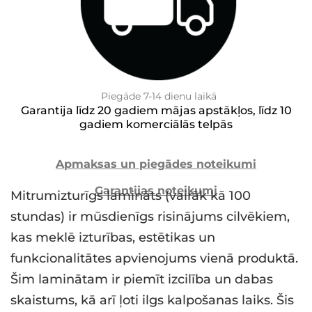
Piegāde 7-14 dienu laikā
Garantija līdz 20 gadiem mājas apstākļos, līdz 10
gadiem komerciālās telpās
Apmaksas un piegādes noteikumi
Garantijas noteikumi
Mitrumizturīgs lamināts (vairāk kā 100
stundas) ir mūsdienīgs risinājums cilvēkiem,
kas meklē izturības, estētikas un
funkcionalitātes apvienojums vienā produktā.
Šim laminātam ir piemīt izcilība un dabas
skaistums, kā arī ļoti ilgs kalpošanas laiks. Šis