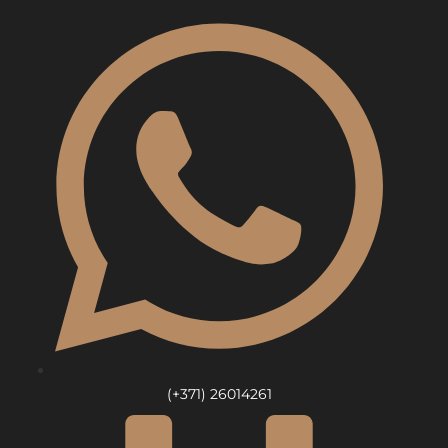
Skip
to
content
(+371) 26014261