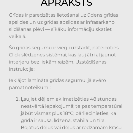
APRAKSTS
Grīdas ir paredzētas lietošanai uz ūdens grīdas
apsildes un uz grīdas apsildes ar infrasarkano
sildīšanas plēvi — sīkāku informāciju skatiet
veikalā.
Šo grīdas segumu ir viegli uzstādīt, pateicoties
Click slēdzenes sistēmai, kas ļauj ātri atjaunot
interjeru bez liekām raizēm. Uzstādīšanas
instrukcija:
Ieklājot lamināta grīdas segumu, jāievēro
pamatnoteikumi:
Ļaujiet dēļiem aklimatizēties 48 stundas
neatvērtā iepakojumā; telpas temperatūrai
jābūt vismaz plus 18°C; pārliecinieties, ka
grīda ir sausa, līdzena, stabila un tīra.
Bojātus dēļus vai dēļus ar redzamām krāsu