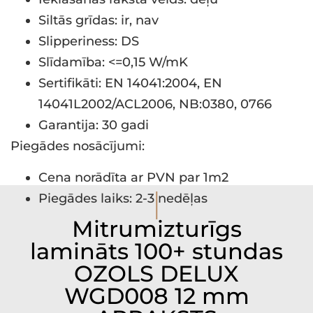
Siltās grīdas: ir, nav
Slipperiness: DS
Slīdamība: <=0,15 W/mK
Sertifikāti: EN 14041:2004, EN
14041L2002/ACL2006, NB:0380, 0766
Garantija: 30 gadi
Piegādes nosācījumi:
Cena norādīta ar PVN par 1m2
I
Piegādes laiks: 2-3 nedēļas
Mitrumizturīgs
lamināts 100+ stundas
OZOLS DELUX
WGD008 12 mm