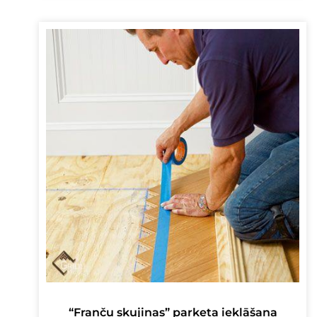
“Franču skujiņas” parketa ieklāšana