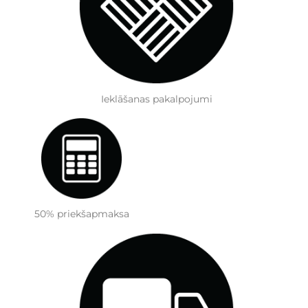
Ieklāšanas pakalpojumi
50% priekšapmaksa