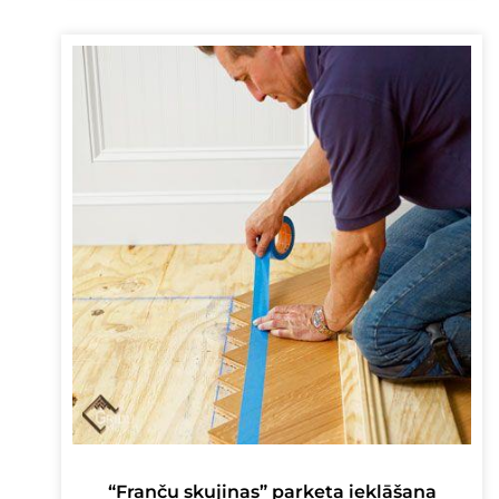
“Franču skujiņas” parketa ieklāšana