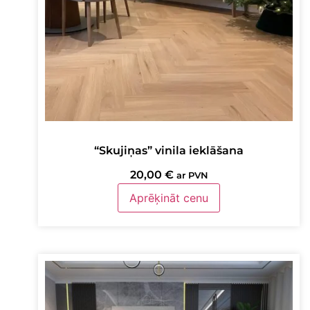
“Skujiņas” vinila ieklāšana
20,00
€
ar PVN
Aprēķināt cenu