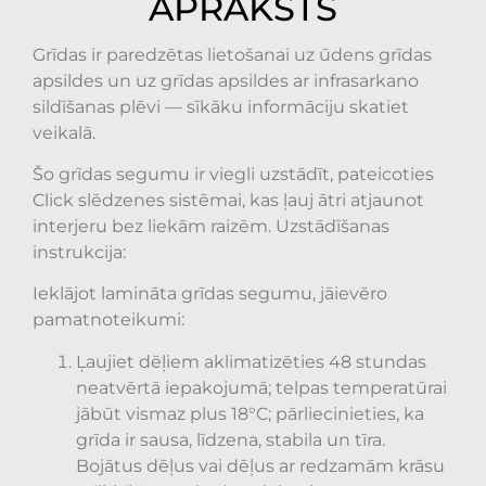
APRAKSTS
Grīdas ir paredzētas lietošanai uz ūdens grīdas
apsildes un uz grīdas apsildes ar infrasarkano
sildīšanas plēvi — sīkāku informāciju skatiet
veikalā.
Šo grīdas segumu ir viegli uzstādīt, pateicoties
Click slēdzenes sistēmai, kas ļauj ātri atjaunot
interjeru bez liekām raizēm. Uzstādīšanas
instrukcija:
Ieklājot lamināta grīdas segumu, jāievēro
pamatnoteikumi:
Ļaujiet dēļiem aklimatizēties 48 stundas
neatvērtā iepakojumā; telpas temperatūrai
jābūt vismaz plus 18°C; pārliecinieties, ka
grīda ir sausa, līdzena, stabila un tīra.
Bojātus dēļus vai dēļus ar redzamām krāsu