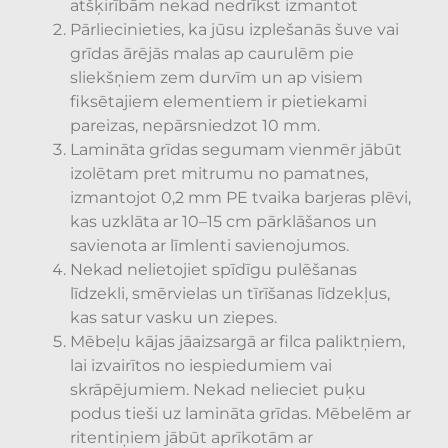
atšķirībām nekad nedrīkst izmantot
Pārliecinieties, ka jūsu izplešanās šuve vai
grīdas ārējās malas ap caurulēm pie
sliekšņiem zem durvīm un ap visiem
fiksētajiem elementiem ir pietiekami
pareizas, nepārsniedzot 10 mm.
Lamināta grīdas segumam vienmēr jābūt
izolētam pret mitrumu no pamatnes,
izmantojot 0,2 mm PE tvaika barjeras plēvi,
kas uzklāta ar 10–15 cm pārklāšanos un
savienota ar līmlenti savienojumos.
Nekad nelietojiet spīdīgu pulēšanas
līdzekli, smērvielas un tīrīšanas līdzekļus,
kas satur vasku un ziepes.
Mēbeļu kājas jāaizsargā ar filca paliktņiem,
lai izvairītos no iespiedumiem vai
skrāpējumiem. Nekad nelieciet puķu
podus tieši uz lamināta grīdas. Mēbelēm ar
ritentiņiem jābūt aprīkotām ar