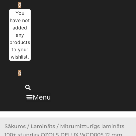
0
You
have not
added
any
products
to your
wishlist.
0
Menu
Sākums
/
Lamināts
/ Mitrumizturīgs lamināts
100+ stundas OZOLS DELUX WGD005 12 mm