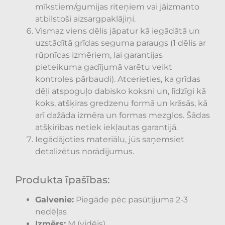
mīkstiem/gumijas riteņiem vai jāizmanto
atbilstoši aizsargpaklājiņi.
Vismaz viens dēlis jāpatur kā iegādātā un
uzstādītā grīdas seguma paraugs (1 dēlis ar
rūpnīcas izmēriem, lai garantijas
pieteikuma gadījumā varētu veikt
kontroles pārbaudi). Atcerieties, ka grīdas
dēļi atspoguļo dabisko koksni un, līdzīgi kā
koks, atšķiras gredzenu formā un krāsās, kā
arī dažāda izmēra un formas mezglos. Šādas
atšķirības netiek iekļautas garantijā.
Iegādājoties materiālu, jūs saņemsiet
detalizētus norādījumus.
Produkta īpašības:
Galvenie:
Piegāde pēc pasūtījuma 2-3
nedēļas
Izmērs:
M (vidējs)