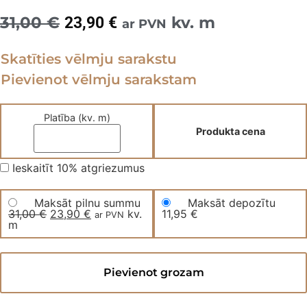
31,00
€
Original
Current
kv. m
23,90
€
ar PVN
price
price
Skatīties vēlmju sarakstu
was:
is:
Pievienot vēlmju sarakstam
31,00 €.
23,90 €.
Platība (kv. m)
Produkta cena
Ieskaitīt 10% atgriezumus
Maksāt pilnu summu
Maksāt depozītu
31,00
€
Original
23,90
€
Current
kv.
11,95
€
ar PVN
m
price
price
was:
is:
31,00 €.
23,90 €.
Mitrumizturīgs
lamināts
Pievienot grozam
100+
stundas
OZOLS