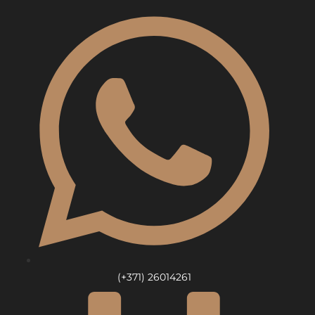
Skip
to
content
(+371) 26014261