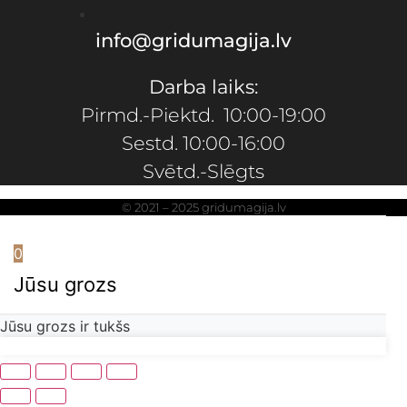
info@gridumagija.lv
Darba laiks:
Pirmd.-Piektd. 10:00-19:00
Sestd. 10:00-16:00
Svētd.-Slēgts
© 2021 – 2025 gridumagija.lv
0
Jūsu grozs
Jūsu grozs ir tukšs