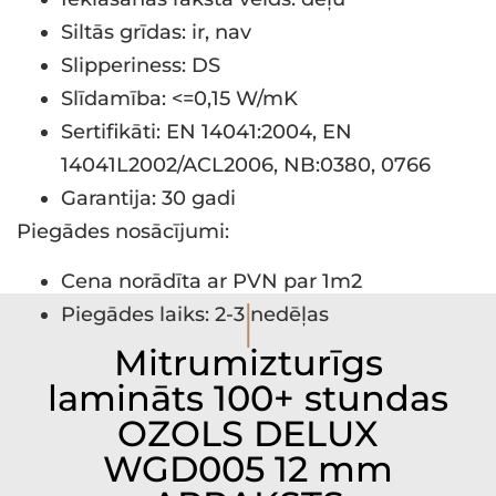
Siltās grīdas: ir, nav
Slipperiness: DS
Slīdamība: <=0,15 W/mK
Sertifikāti: EN 14041:2004, EN
14041L2002/ACL2006, NB:0380, 0766
Garantija: 30 gadi
Piegādes nosācījumi:
Cena norādīta ar PVN par 1m2
I
Piegādes laiks: 2-3 nedēļas
Mitrumizturīgs
lamināts 100+ stundas
OZOLS DELUX
WGD005 12 mm