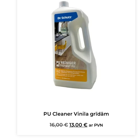
PU Cleaner Vinila grīdām
Original
Current
16,00
€
13,00
€
ar PVN
price
price
was:
is: