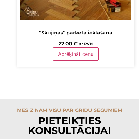
“Skujiņas” parketa ieklāšana
22,00
€
ar PVN
Aprēķināt cenu
MĒS ZINĀM VISU PAR GRĪDU SEGUMIEM
PIETEIKTIES
KONSULTĀCIJAI