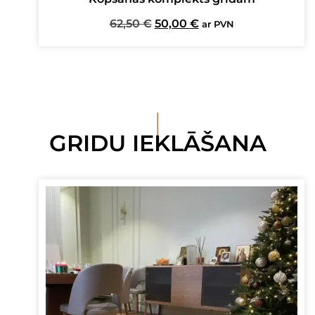
Original
Current
62,50
€
50,00
€
ar PVN
price
price
was:
is:
62,50 €.
50,00 €.
I
GRIDU IEKLĀŠANA