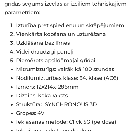
grīdas segums izceļas ar izciliem tehniskajiem
parametriem:
Izturība pret spiedienu un skrāpējumiem
Vienkārša kopšana un uzturēšana
Uzklāšana bez līmes
Videi draudzīgi paneļi
Piemērots apsildāmajai grīdai
Mitrumizturīgs: vairāk kā 100 stundas
Nodilumizturības klase: 34. klase (AC6)
Izmērs: 12x214x1286mm
Dizains: koka raksts
Struktūra: SYNCHRONOUS 3D
Gropes: 4V
Ieklāšanas metode: Click 5G (peldošā)
Ieklāšanas raksta veids: dēļu