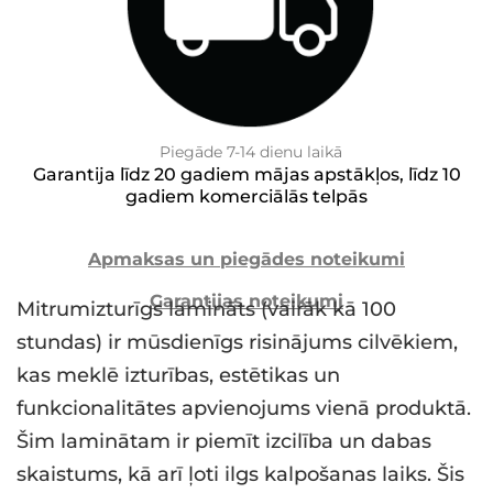
Piegāde 7-14 dienu laikā
Garantija līdz 20 gadiem mājas apstākļos, līdz 10
gadiem komerciālās telpās
Apmaksas un piegādes noteikumi
Garantijas noteikumi
Mitrumizturīgs lamināts (vairāk kā 100
stundas) ir mūsdienīgs risinājums cilvēkiem,
kas meklē izturības, estētikas un
funkcionalitātes apvienojums vienā produktā.
Šim laminātam ir piemīt izcilība un dabas
skaistums, kā arī ļoti ilgs kalpošanas laiks. Šis