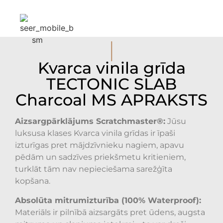
I
Kvarca vinila grīda
TECTONIC SLAB
Charcoal MS APRAKSTS
Aizsargpārklājums Scratchmaster®:
Jūsu
luksusa klases Kvarca vinila grīdas ir īpaši
izturīgas pret mājdzīvnieku nagiem, apavu
pēdām un sadzīves priekšmetu kritieniem,
turklāt tām nav nepieciešama sarežģīta
kopšana.
Absolūta mitrumizturība (100% Waterproof):
Materiāls ir pilnībā aizsargāts pret ūdens, augsta