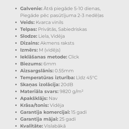
Galvenie:
Ātrā piegāde 5-10 dienas,
Piegāde pēc pasūtījuma 2-3 nedēļas
Veids:
Kvarca vinils
Telpas:
Privātās, Sabiedriskas
Slodze:
Liela, Vidēja
Dizains:
Akmens raksts
Izmērs:
M (vidējs)
Ieklāšanas metode:
Click
Biezums:
6mm
Aizsargslānis:
0.55mm
Temperatūras izturība:
Līdz 45°C
Skaņas izolācija:
20dB
Materiāla svars:
9820 g/m²
Apakšklājs:
Nav
Krāsa/tonis:
Vidēja
Garantija komercijai:
15 gadi
Garantija mājai:
25 gadi
Kvalitāte:
Vislabākā