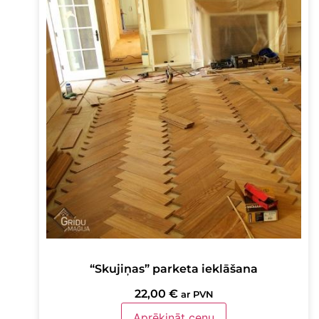
“Skujiņas” parketa ieklāšana
22,00
€
ar PVN
Aprēķināt cenu