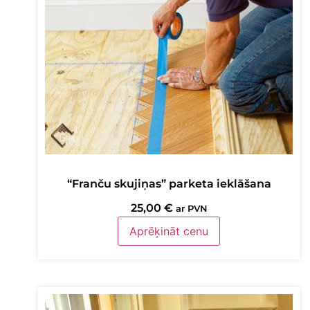
“Franču skujiņas” parketa ieklāšana
25,00
€
ar PVN
Aprēķināt cenu