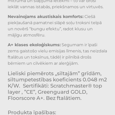
mitruma un slapjuma ietekmi – to var droši
ieklāt vannas istabās, priekšnamos un virtuvēs.
Nevainojams akustiskais komforts:
Ciešā
piekļaušanā pamatnei slāpē soļu troksni telpā
un novērš “bungu efektu”, radot klusu un
mājīgu atmosfēru.
A+ klases ekoloģiskums:
Segumam ir īpaši
zems gaistošo vielu emisijas līmenis, tas neizdala
ftalātus un toksīnus, tādēļ ir pilnībā drošs
bērniem un cilvēkiem ar alerģijām.
Lieliski piemērots „siltajām” grīdām,
siltumpetestības koeficients
0.048
m2
K/W.
Sertifikāti: Scratchmaster® top
layer , ”CE”, Greenguard GOLD,
Floorscore A+. Bez ftalātiem.
Produkta īpašības: