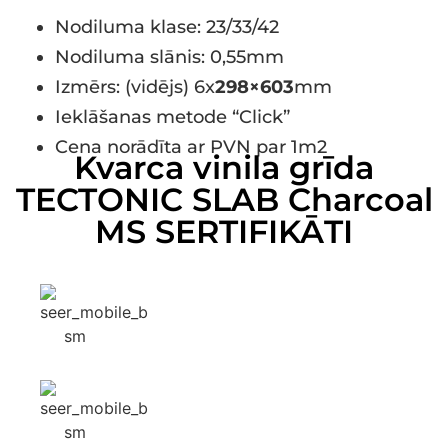
Nodiluma klase: 23/33/42
Nodiluma slānis: 0,55mm
Izmērs: (vidējs) 6x
298×603
mm
Ieklāšanas metode “Click”
Cena norādīta ar PVN par 1m2
Kvarca vinila grīda
TECTONIC SLAB Charcoal
MS SERTIFIKĀTI