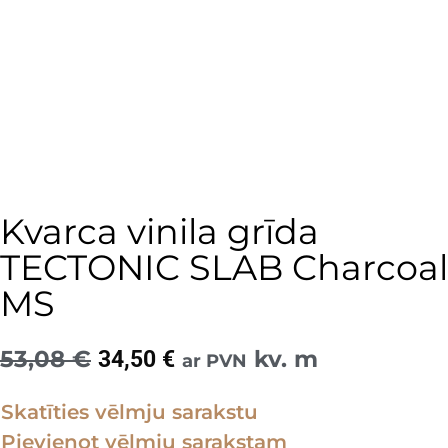
Kvarca vinila grīda
TECTONIC SLAB Charcoal
MS
53,08
€
Original
Current
kv. m
34,50
€
ar PVN
price
price
Skatīties vēlmju sarakstu
was:
is:
Pievienot vēlmju sarakstam