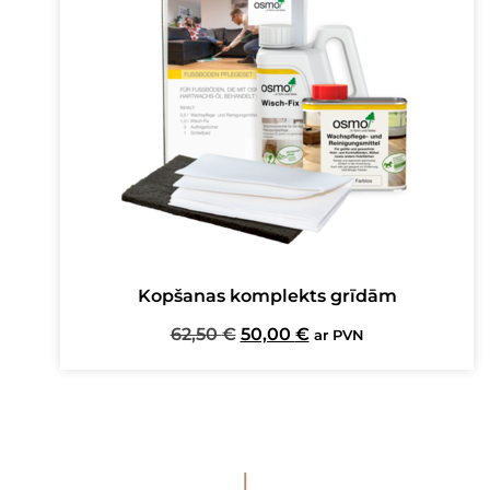
Kopšanas komplekts grīdām
Original
Current
62,50
€
50,00
€
ar PVN
price
price
was:
is:
62,50 €.
50,00 €.