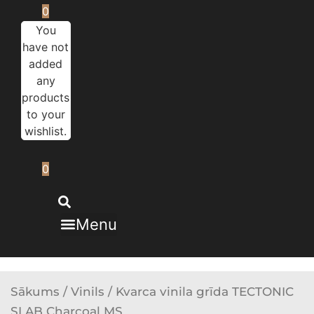
0
You
have not
added
any
products
to your
wishlist.
0
Menu
Sākums
/
Vinils
/ Kvarca vinila grīda TECTONIC
SLAB Charcoal MS