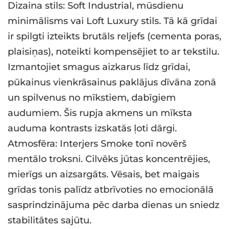
Dizaina stils: Soft Industrial, mūsdienu
minimālisms vai Loft Luxury stils. Tā kā grīdai
ir spilgti izteikts brutāls reljefs (cementa poras,
plaisiņas), noteikti kompensējiet to ar tekstilu.
Izmantojiet smagus aizkarus līdz grīdai,
pūkainus vienkrāsainus paklājus dīvāna zonā
un spilvenus no mīkstiem, dabīgiem
audumiem. Šis rupja akmens un mīksta
auduma kontrasts izskatās ļoti dārgi.
Atmosfēra: Interjers Smoke tonī novērš
mentālo troksni. Cilvēks jūtas koncentrējies,
mierīgs un aizsargāts. Vēsais, bet maigais
grīdas tonis palīdz atbrīvoties no emocionālā
sasprindzinājuma pēc darba dienas un sniedz
stabilitātes sajūtu.