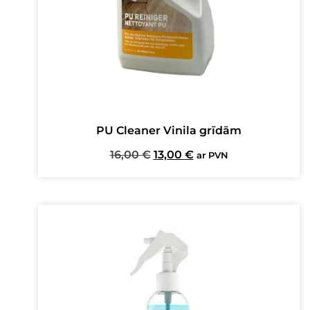
PU Cleaner Vinila grīdām
Original
Current
16,00
€
13,00
€
ar PVN
price
price
was:
is:
16,00 €.
13,00 €.