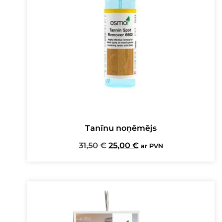
Tanīnu noņēmējs
Original
Current
31,50
€
25,00
€
ar PVN
price
price
was:
is:
31,50 €.
25,00 €.