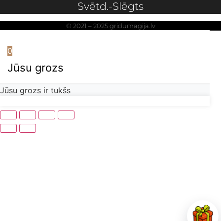
Svētd.-Slēgts
© 2021 – 2025 gridumagija.lv
0
Jūsu grozs
Jūsu grozs ir tukšs