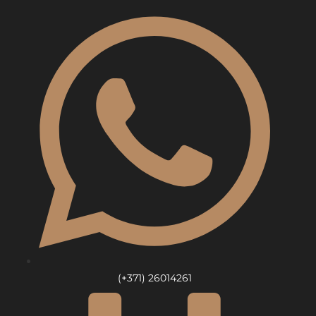
Skip
to
content
(+371) 26014261