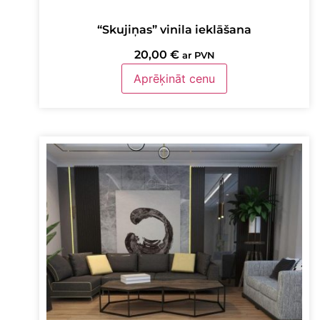
“Skujiņas” vinila ieklāšana
20,00
€
ar PVN
Aprēķināt cenu