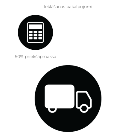
Ieklāšanas pakalpojumi
50% priekšapmaksa