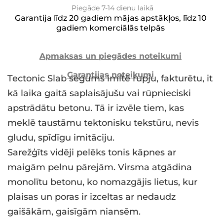
Piegāde 7-14 dienu laikā
Garantija līdz 20 gadiem mājas apstākļos, līdz 10
gadiem komerciālās telpās
Apmaksas un piegādes noteikumi
Garantijas noteikumi
Tectonic Slab segums imitē rupju, fakturētu, it
kā laika gaitā saplaisājušu vai rūpnieciski
apstrādātu betonu. Tā ir izvēle tiem, kas
meklē taustāmu tektonisku tekstūru, nevis
gludu, spīdīgu imitāciju.
Sarežģīts vidēji pelēks tonis kāpnes ar
maigām pelnu pārejām. Virsma atgādina
monolītu betonu, ko nomazgājis lietus, kur
plaisas un poras ir izceltas ar nedaudz
gaišākām, gaisīgām niansēm.