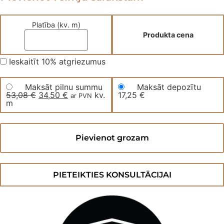
53,08 €.
34,50 €.
Platība (kv. m)
Produkta cena
Ieskaitīt 10% atgriezumus
Maksāt pilnu summu
Maksāt depozītu
53,08
€
Original
34,50
€
Current
kv.
17,25
€
ar PVN
m
price
price
was:
is:
53,08 €.
34,50 €.
Kvarca
vinila
Pievienot grozam
grīda
TECTONIC
SLAB
Charcoal
MS
PIETEIKTIES KONSULTĀCIJAI
daudzums