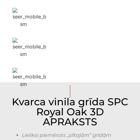
I
Kvarca vinila grīda SPC
Royal Oak 3D
APRAKSTS
Lieliksi
piemērots „siltajām” grīdām