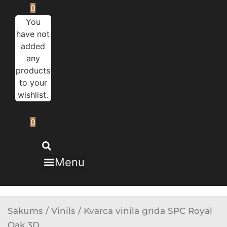
0
You
have not
added
any
products
to your
wishlist.
0
Menu
Sākums
/
Vinils
/ Kvarca vinila grīda SPC Royal
Oak 3D