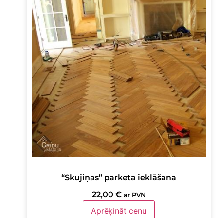
“Skujiņas” parketa ieklāšana
22,00
€
ar PVN
Aprēķināt cenu