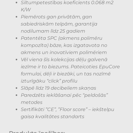
Siltumpetestības koeficients 0.068 m2
K/W
Piemērots gan privātām, gan
sabiedriskām telpām, garantija
nodilumam līdz 25 gadiem
Patentēta SPC (akmens polimēru
kompozīta) bāze, kas izgatavota no
akmens un inovatīviem polimēriem
Vēl viena šīs kolekcijas dēļu galvenā
iezīme ir to biezums. Pateicoties EpuCore
formulai, dēļi ir biezāki, un tas nozīmē
izturīgāku “click” profilu
Slāpē līdz 19 decibeliem skaņas
Paredzēts ieklāšanai pēc “peldošās”
metodes
Sertifikāti ”CE”, ”Floor score” – iekštelpu
gaisa kvalitātes standarts