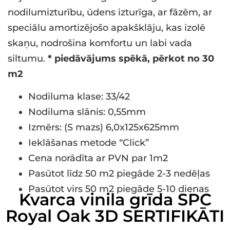
nodilumizturību, ūdens izturīga, ar fāzēm, ar
speciālu amortizējošo apakšklāju, kas izolē
skaņu, nodrošina komfortu un labi vada
siltumu.
* piedāvājums spēkā, pērkot no 30
m2
Nodiluma klase: 33/42
Nodiluma slānis: 0,55mm
Izmērs: (S mazs) 6,0x125x625mm
Ieklāšanas metode “Click”
Cena norādīta ar PVN par 1m2
Pasūtot līdz 50 m2 piegāde 2-3 nedēļas
Pasūtot virs 50 m2 piegāde 5-10 dienas
Kvarca vinila grīda SPC
Royal Oak 3D SERTIFIKĀTI