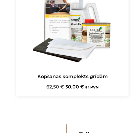
Kopšanas komplekts grīdām
Original
Current
62,50
€
50,00
€
ar PVN
price
price
was:
is:
62,50 €.
50,00 €.
I