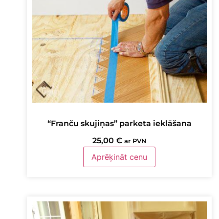
“Franču skujiņas” parketa ieklāšana
25,00
€
ar PVN
Aprēķināt cenu