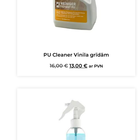
PU Cleaner Vinila grīdām
Original
Current
16,00
€
13,00
€
ar PVN
price
price
was:
is:
16,00 €.
13,00 €.