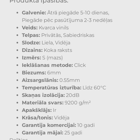
Produkta īpašības:
Galvenie:
Ātrā piegāde 5-10 dienas,
Piegāde pēc pasūtījuma 2-3 nedēļas
Veids:
Kvarca vinils
Telpas:
Privātās, Sabiedriskas
Slodze:
Liela, Vidēja
Dizains:
Koka raksts
Izmērs:
S (mazs)
Ieklāšanas metode:
Click
Biezums:
6mm
Aizsargslānis:
0.55mm
Temperatūras izturība:
Līdz 60°C
Skaņas izolācija:
20dB
Materiāla svars:
9200 g/m²
Apakšklājs:
Ir
Krāsa/tonis:
Vidēja
Garantija komercijai:
10 gadi
Garantija mājai:
25 gadi