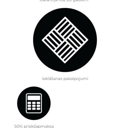
Ieklāšanas pakalpojumi
50% priekšapmaksa