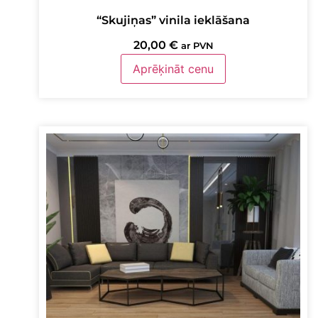
“Skujiņas” vinila ieklāšana
20,00
€
ar PVN
Aprēķināt cenu