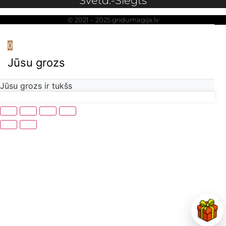
Svētd.-Slēgts
© 2021 – 2025 gridumagija.lv
0
Jūsu grozs
Jūsu grozs ir tukšs