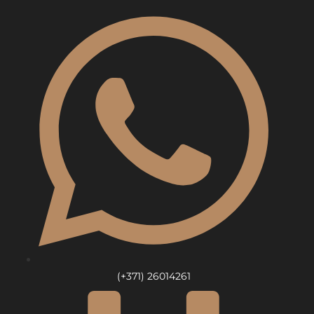
Skip
to
content
(+371) 26014261