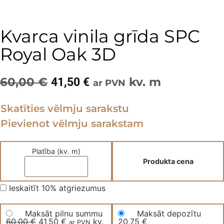
Kvarca vinila grīda SPC
Royal Oak 3D
60,00
€
Original
Current
kv. m
41,50
€
ar PVN
price
price
Skatīties vēlmju sarakstu
was:
is:
Pievienot vēlmju sarakstam
60,00 €.
41,50 €.
Platība (kv. m)
Produkta cena
Ieskaitīt 10% atgriezumus
Maksāt pilnu summu
Maksāt depozītu
60,00
€
Original
41,50
€
Current
kv.
20,75
€
ar PVN