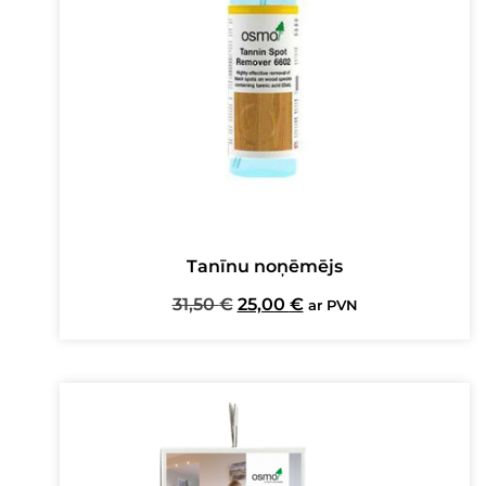
Tanīnu noņēmējs
Original
Current
31,50
€
25,00
€
ar PVN
price
price
was:
is:
31,50 €.
25,00 €.