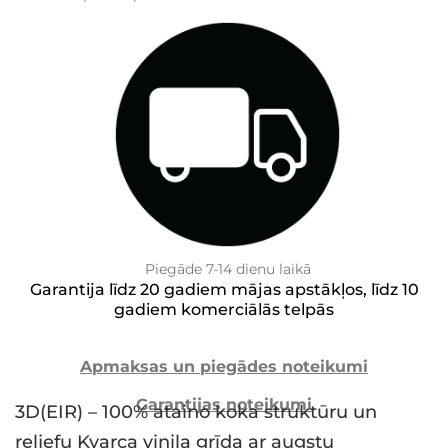
Piegāde 7-14 dienu laikā
Garantija līdz 20 gadiem mājas apstākļos, līdz 10
gadiem komerciālās telpās
Apmaksas un piegādes noteikumi
Garantijas noteikumi
3D(EIR) – 100% ataino koka struktūru un
reljefu Kvarca vinila grīda ar augstu