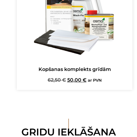
Kopšanas komplekts grīdām
Original
Current
62,50
€
50,00
€
ar PVN
price
price
was:
is:
62,50 €.
50,00 €.
I
GRIDU IEKLĀŠANA