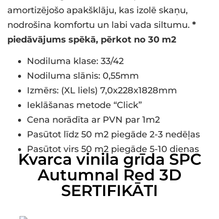
amortizējošo apakšklāju, kas izolē skaņu,
nodrošina komfortu un labi vada siltumu.
*
piedāvājums spēkā, pērkot no 30 m2
Nodiluma klase: 33/42
Nodiluma slānis: 0,55mm
Izmērs: (XL liels) 7,0x228x1828mm
Ieklāšanas metode “Click”
Cena norādīta ar PVN par 1m2
Pasūtot līdz 50 m2 piegāde 2-3 nedēļas
Pasūtot virs 50 m2 piegāde 5-10 dienas
Kvarca vinila grīda SPC
Autumnal Red 3D
SERTIFIKĀTI