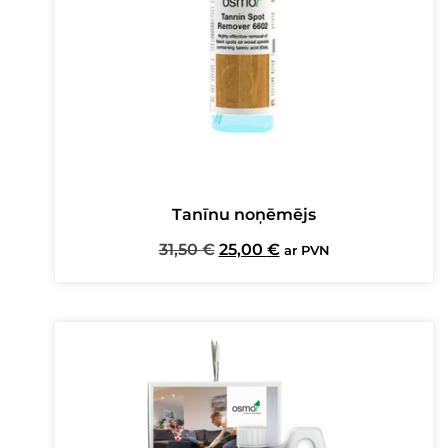
Tanīnu noņēmējs
Original
Current
31,50
€
25,00
€
ar PVN
price
price
was:
is:
31,50 €.
25,00 €.