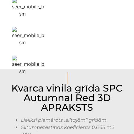
I
Kvarca vinila grīda SPC
Autumnal Red 3D
APRAKSTS
Lieliksi
piemērots „siltajām” grīdām
Siltumpetestības koeficients 0.068 m2