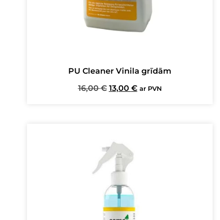
PU Cleaner Vinila grīdām
Original
Current
16,00
€
13,00
€
ar PVN
price
price
was:
is:
16,00 €.
13,00 €.