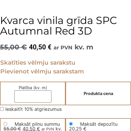
Kvarca vinila grīda SPC
Autumnal Red 3D
55,00
€
Original
Current
kv. m
40,50
€
ar PVN
price
price
Skatīties vēlmju sarakstu
was:
is:
Pievienot vēlmju sarakstam
55,00 €.
40,50 €.
Platība (kv. m)
Produkta cena
Ieskaitīt 10% atgriezumus
Maksāt pilnu summu
Maksāt depozītu
55,00
€
Original
40,50
€
Current
kv.
20,25
€
ar PVN