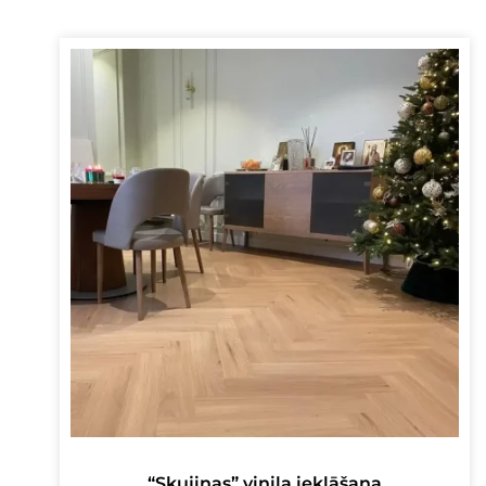
“Skujiņas” vinila ieklāšana