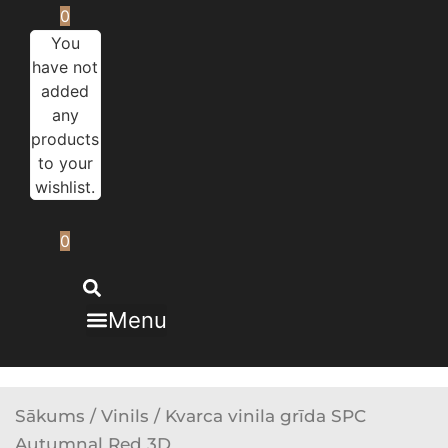
0
You
have not
added
any
products
to your
wishlist.
0
Menu
Sākums
/
Vinils
/ Kvarca vinila grīda SPC
Autumnal Red 3D