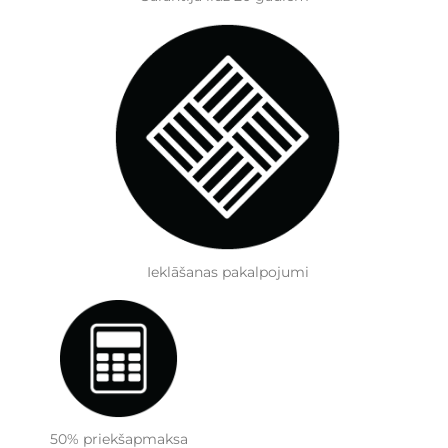
Ieklāšanas pakalpojumi
50% priekšapmaksa