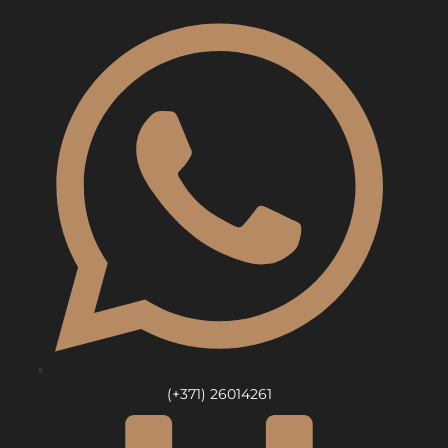
Skip
to
content
(+371) 26014261