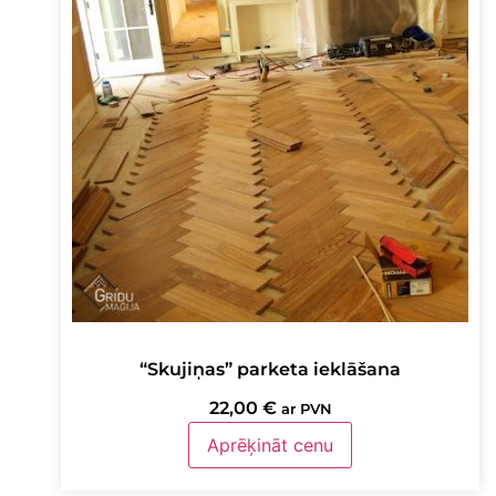
“Skujiņas” parketa ieklāšana
22,00
€
ar PVN
Aprēķināt cenu