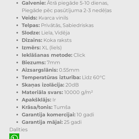
Galvenie:
Ātrā piegāde 5-10 dienas,
Piegāde pēc pasūtījuma 2-3 nedēļas
Veids:
Kvarca vinils
Telpas:
Privātās, Sabiedriskas
Slodze:
Liela, Vidēja
Dizains:
Koka raksts
Izmērs:
XL (liels)
Ieklāšanas metode:
Click
Biezums:
7mm
Aizsargslānis:
0.55mm
Temperatūras izturība:
Līdz 60°C
Skaņas izolācija:
20dB
Materiāla svars:
10000 g/m²
Apakšklājs:
Ir
Krāsa/tonis:
Tumša
Garantija komercijai:
10 gadi
Garantija mājai:
25 gadi
Dalīties