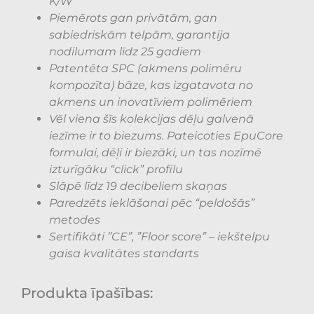
K/W
Piemērots gan privātām, gan
sabiedriskām telpām, garantija
nodilumam līdz 25 gadiem
Patentēta SPC (akmens polimēru
kompozīta) bāze, kas izgatavota no
akmens un inovatīviem polimēriem
Vēl viena šīs kolekcijas dēļu galvenā
iezīme ir to biezums. Pateicoties EpuCore
formulai, dēļi ir biezāki, un tas nozīmē
izturīgāku “click” profilu
Slāpē līdz 19 decibeliem skaņas
Paredzēts ieklāšanai pēc “peldošās”
metodes
Sertifikāti ”CE”, ”Floor score” – iekštelpu
gaisa kvalitātes standarts
Produkta īpašības: