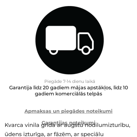
Piegāde 7-14 dienu laikā
Garantija līdz 20 gadiem mājas apstākļos, līdz 10
gadiem komerciālās telpās
Apmaksas un piegādes noteikumi
Garantijas noteikumi
Kvarca vinila grīda ar augstu nodilumizturību,
ūdens izturīga, ar fāzēm, ar speciālu