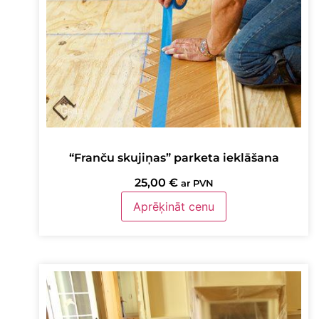
“Franču skujiņas” parketa ieklāšana
25,00
€
ar PVN
Aprēķināt cenu