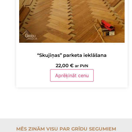
“Skujiņas” parketa ieklāšana
22,00
€
ar PVN
Aprēķināt cenu
MĒS ZINĀM VISU PAR GRĪDU SEGUMIEM