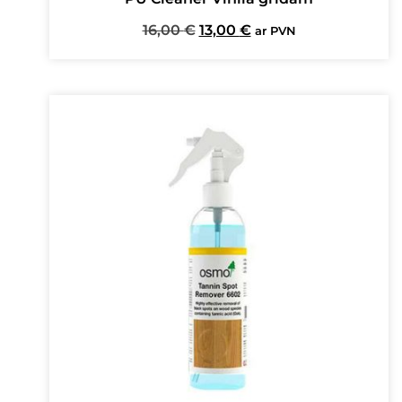
Original
Current
16,00
€
13,00
€
ar PVN
price
price
was:
is:
16,00 €.
13,00 €.