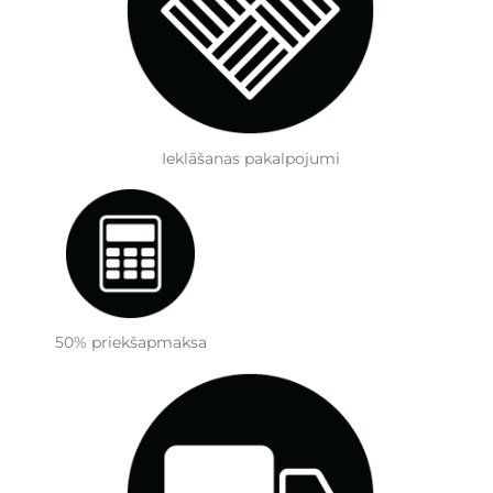
Ieklāšanas pakalpojumi
50% priekšapmaksa