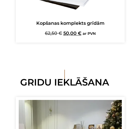
Kopšanas komplekts grīdām
Original
Current
62,50
€
50,00
€
ar PVN
price
price
was:
is:
62,50 €.
50,00 €.
I
GRIDU IEKLĀŠANA