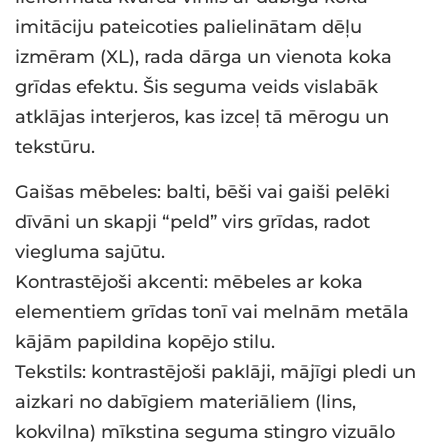
imitāciju pateicoties palielinātam dēļu
izmēram (XL), rada dārga un vienota koka
grīdas efektu. Šis seguma veids vislabāk
atklājas interjeros, kas izceļ tā mērogu un
tekstūru.
Gaišas mēbeles: balti, bēši vai gaiši pelēki
dīvāni un skapji “peld” virs grīdas, radot
viegluma sajūtu.
Kontrastējoši akcenti: mēbeles ar koka
elementiem grīdas tonī vai melnām metāla
kājām papildina kopējo stilu.
Tekstils: kontrastējoši paklāji, mājīgi pledi un
aizkari no dabīgiem materiāliem (lins,
kokvilna) mīkstina seguma stingro vizuālo