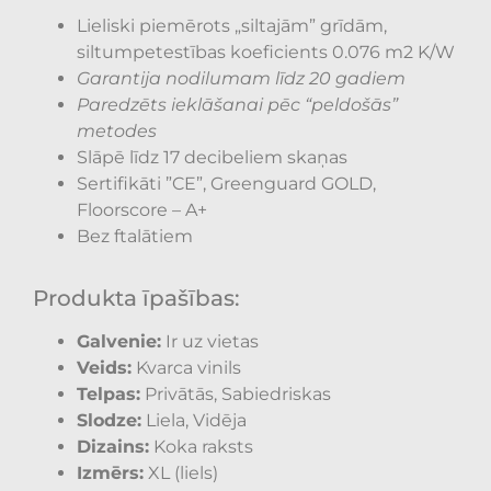
Lieliski piemērots „siltajām” grīdām,
siltumpetestības koeficients 0.076 m2 K/W
Garantija nodilumam līdz 20 gadiem
Paredzēts ieklāšanai pēc “peldošās”
metodes
Slāpē līdz 17 decibeliem skaņas
Sertifikāti ”CE”, Greenguard GOLD,
Floorscore – A+
Bez ftalātiem
Produkta īpašības:
Galvenie:
Ir uz vietas
Veids:
Kvarca vinils
Telpas:
Privātās, Sabiedriskas
Slodze:
Liela, Vidēja
Dizains:
Koka raksts
Izmērs:
XL (liels)