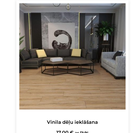
Vinila dēļu ieklāšana
17,00
€
ar PVN