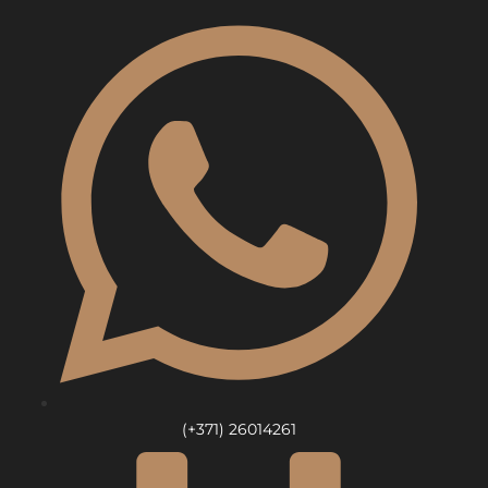
Skip
to
content
(+371) 26014261