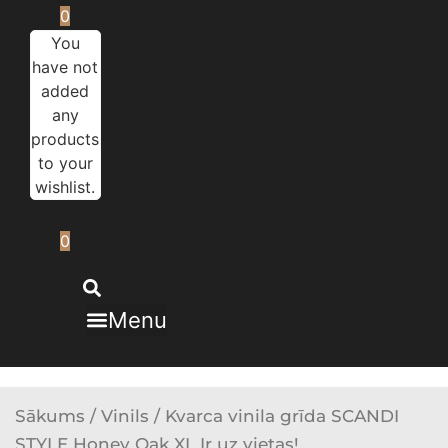
0
You
have not
added
any
products
to your
wishlist.
0
Menu
Sākums
/
Vinils
/ Kvarca vinila grīda SCANDI
STYLE Honey Oak XL Ir uz vietas!