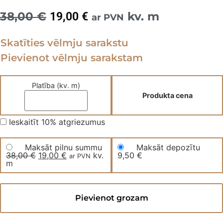
38,00
€
Original
Current
kv. m
19,00
€
ar PVN
price
price
Skatīties vēlmju sarakstu
was:
is:
Pievienot vēlmju sarakstam
38,00 €.
19,00 €.
Platība (kv. m)
Produkta cena
Ieskaitīt 10% atgriezumus
Maksāt pilnu summu
Maksāt depozītu
38,00
€
Original
19,00
€
Current
kv.
9,50
€
ar PVN
m
price
price
was:
is:
38,00 €.
19,00 €.
Kvarca
vinila
Pievienot grozam
grīda
SCANDI
STYLE