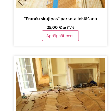
“Franču skujiņas” parketa ieklāšana
25,00
€
ar PVN
Aprēķināt cenu