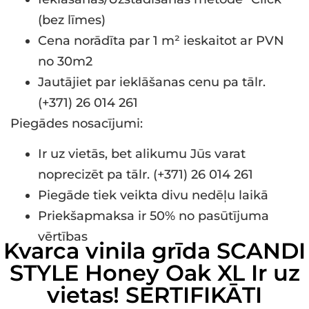
(bez līmes)
Cena norādīta par 1 m² ieskaitot ar PVN
no 30m2
Jautājiet par ieklāšanas cenu pa tālr.
(+371) 26 014 261
Piegādes nosacījumi:
Ir uz vietās, bet alikumu Jūs varat
noprecizēt pa tālr. (+371) 26 014 261
Piegāde tiek veikta divu nedēļu laikā
Priekšapmaksa ir 50% no pasūtījuma
vērtības
Kvarca vinila grīda SCANDI
STYLE Honey Oak XL Ir uz
vietas! SERTIFIKĀTI