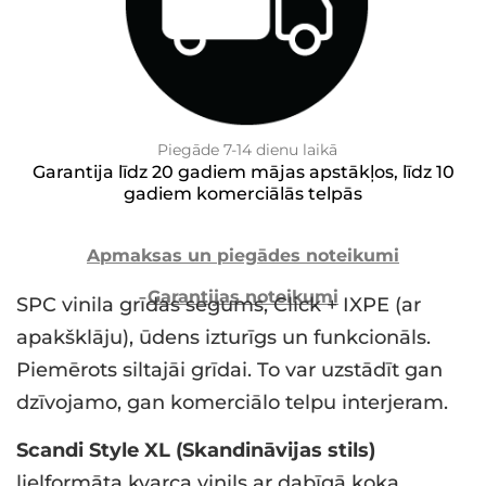
Piegāde 7-14 dienu laikā
Garantija līdz 20 gadiem mājas apstākļos, līdz 10
gadiem komerciālās telpās
Apmaksas un piegādes noteikumi
Garantijas noteikumi
SPC vinila grīdas segums, Click + IXPE (ar
apakšklāju), ūdens izturīgs un funkcionāls.
Piemērots siltajāi grīdai. To var uzstādīt gan
dzīvojamo, gan komerciālo telpu interjeram.
Scandi Style XL (Skandināvijas stils)
lielformāta kvarca vinils ar dabīgā koka