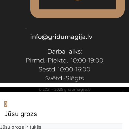
info@gridumagija.lv
Darba laiks:
Pirmd.-Piektd. 10:00-19:00
Sestd. 10:00-16:00
Svētd.-Slēgts
© 2021 – 2025 gridumagija.lv
0
Jūsu grozs
Jūsu grozs ir tukšs