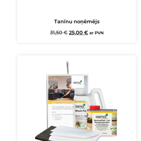
Tanīnu noņēmējs
Original
Current
31,50
€
25,00
€
ar PVN
price
price
was:
is:
31,50 €.
25,00 €.