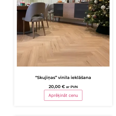
“Skujiņas” vinila ieklāšana
20,00
€
ar PVN
Aprēķināt cenu