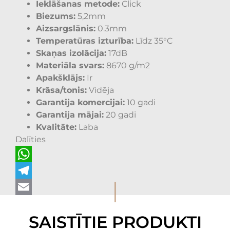
Ieklāšanas metode:
Click
Biezums:
5,2mm
Aizsargslānis:
0.3mm
Temperatūras izturība:
Līdz 35°C
Skaņas izolācija:
17dB
Materiāla svars:
8670 g/m2
Apakšklājs:
Ir
Krāsa/tonis:
Vidēja
Garantija komercijai:
10 gadi
Garantija mājai:
20 gadi
Kvalitāte:
Laba
Dalīties
WhatsApp
I
Telegram
Email
SAISTĪTIE PRODUKTI