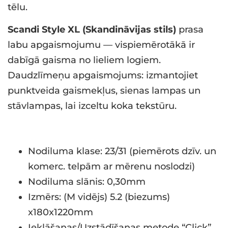
tēlu.
Scandi Style XL (Skandināvijas stils)
prasa
labu apgaismojumu — vispiemērotākā ir
dabīgā gaisma no lieliem logiem.
Daudzlīmeņu apgaismojums: izmantojiet
punktveida gaismekļus, sienas lampas un
stāvlampas, lai izceltu koka tekstūru.
Nodiluma klase: 23/31 (piemērots dzīv. un
komerc. telpām ar mērenu noslodzi)
Nodiluma slānis: 0,30mm
Izmērs: (M vidējs) 5.2 (biezums)
x180x1220mm
Ieklāšanas/Uzstādīšanas metode “Click”