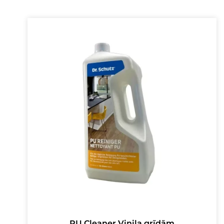
PU Cleaner Vinila grīdām