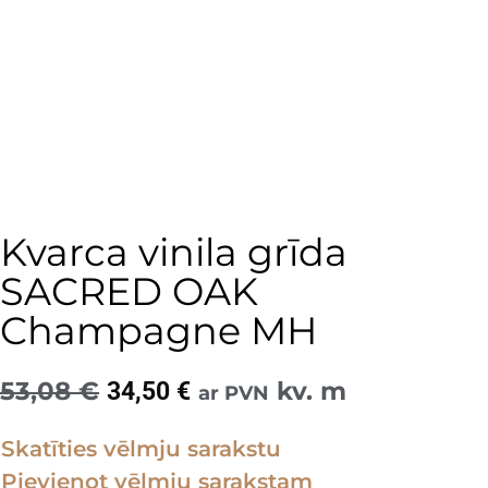
Kvarca vinila grīda
SACRED OAK
Champagne MH
53,08
€
Original
Current
kv. m
34,50
€
ar PVN
price
price
Skatīties vēlmju sarakstu
was:
is:
Pievienot vēlmju sarakstam