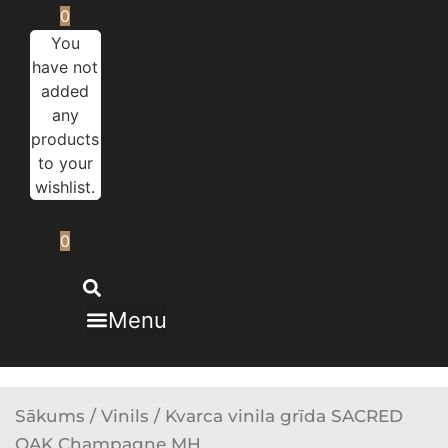
0
You
have not
added
any
products
to your
wishlist.
0
Menu
Sākums
/
Vinils
/ Kvarca vinila grīda SACRED
OAK Champagne MH