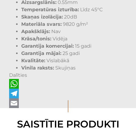
Aizsargslānis:
0.55mm
Temperatūras izturība:
Līdz 45°C
Skaņas izolācija:
20dB
Materiāla svars:
9820 g/m²
Apakšklājs:
Nav
Krāsa/tonis:
Vidēja
Garantija komercijai:
15 gadi
Garantija mājai:
25 gadi
Kvalitāte:
Vislabākā
Vinila raksts:
Skujiņas
Dalīties
WhatsApp
I
Telegram
Email
SAISTĪTIE PRODUKTI