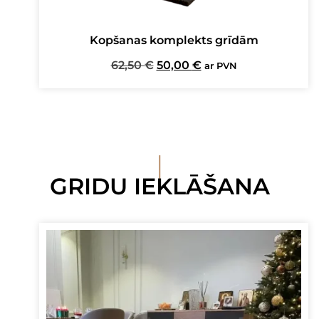
Kopšanas komplekts grīdām
Original
Current
62,50
€
50,00
€
ar PVN
price
price
was:
is:
62,50 €.
50,00 €.
I
GRIDU IEKLĀŠANA