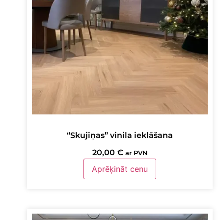
“Skujiņas” vinila ieklāšana
20,00
€
ar PVN
Aprēķināt cenu