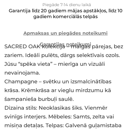
Piegāde 7-14 dienu laikā
Garantija līdz 20 gadiem mājas apstākļos, līdz 10
gadiem komerciālās telpās
Apmaksas un piegādes noteikumi
Garantijas noteikumi
SACRED OAK kolekcija – maigas pārejas, bez
zariem. Ideāli pulēts, dārgs selektīvais ozols.
Jūsu “spēka vieta” – mierīga un vizuāli
nevainojama.
Champagne – svētku un izsmalcinātības
krāsa. Krēmkrāsa ar vieglu mirdzumu kā
šampanieša burbuļi saulē.
Dizaina stils: Neoklasikas šiks. Vienmēr
svinīgs interjers. Mēbeles: Samts, zelta vai
misiņa detaļas. Telpas: Galvenā guļamistaba