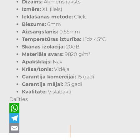
Dizains:
Akmens raksts
Izmērs:
XL (liels)
Ieklāšanas metode:
Click
Biezums:
6mm
Aizsargslānis:
0.55mm
Temperatūras izturība:
Līdz 45°C
Skaņas izolācija:
20dB
Materiāla svars:
9820 g/m²
Apakšklājs:
Nav
Krāsa/tonis:
Vidēja
Garantija komercijai:
15 gadi
Garantija mājai:
25 gadi
Kvalitāte:
Vislabākā
Dalīties
WhatsApp
I
Telegram
Email