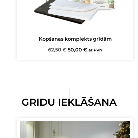
Kopšanas komplekts grīdām
Original
Current
62,50
€
50,00
€
ar PVN
price
price
was:
is:
62,50 €.
50,00 €.
I
GRIDU IEKLĀŠANA