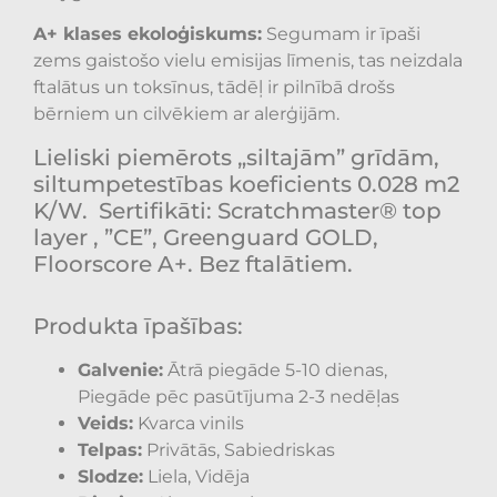
A+ klases ekoloģiskums:
Segumam ir īpaši
zems gaistošo vielu emisijas līmenis, tas neizdala
ftalātus un toksīnus, tādēļ ir pilnībā drošs
bērniem un cilvēkiem ar alerģijām.
Lieliski piemērots „siltajām” grīdām,
siltumpetestības koeficients 0.028 m2
K/W.
Sertifikāti: Scratchmaster® top
layer , ”CE”, Greenguard GOLD,
Floorscore A+. Bez ftalātiem.
Produkta īpašības:
Galvenie:
Ātrā piegāde 5-10 dienas,
Piegāde pēc pasūtījuma 2-3 nedēļas
Veids:
Kvarca vinils
Telpas:
Privātās, Sabiedriskas
Slodze:
Liela, Vidēja