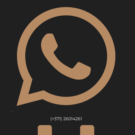
Skip
to
content
(+371) 26014261