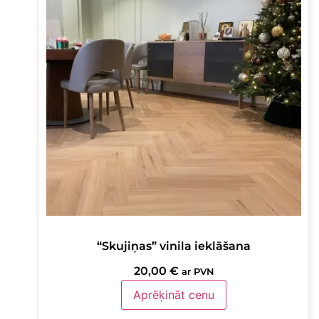
“Skujiņas” vinila ieklāšana
20,00
€
ar PVN
Aprēķināt cenu