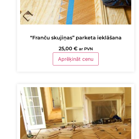
“Franču skujiņas” parketa ieklāšana
25,00
€
ar PVN
Aprēķināt cenu