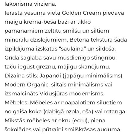
lakonisma virzienā.
Ierastā vēsuma vietā Golden Cream piedāvā
maigu krēma-bēša bāzi ar tikko
pamanāmiem zeltītu smilšu un siltiem
minerālu dzīslojumiem. Betona tekstūra šādā
izpildījumā izskatās “saulaina” un sildoša.
Grīda saglabā savu mūsdienīgo stingrību,
taču iegūst greznu, mājīgu skanējumu.
Dizaina stils: Japandi (japāņu minimālisms),
Modern Organic, siltais minimālisms vai
izsmalcināts Vidusjūras modernisms.
Mēbeles: Mēbeles ar noapaļotiem siluetiem
no gaiša koka (dabīgā ozola, oša) vai rotanga.
Mīkstās mēbeles ar ekru (ecru), piena
šokolādes vai pūtraini smilškrāsas auduma