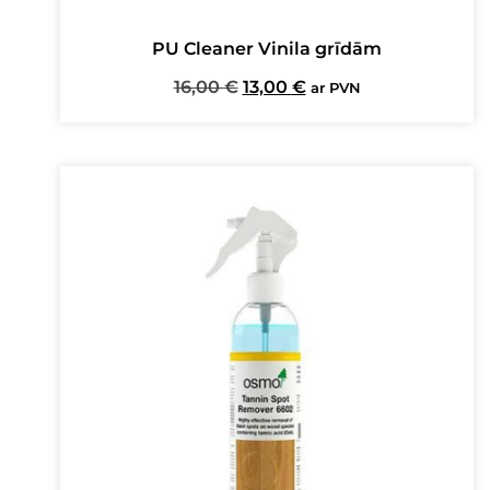
PU Cleaner Vinila grīdām
Original
Current
16,00
€
13,00
€
ar PVN
price
price
was:
is:
16,00 €.
13,00 €.