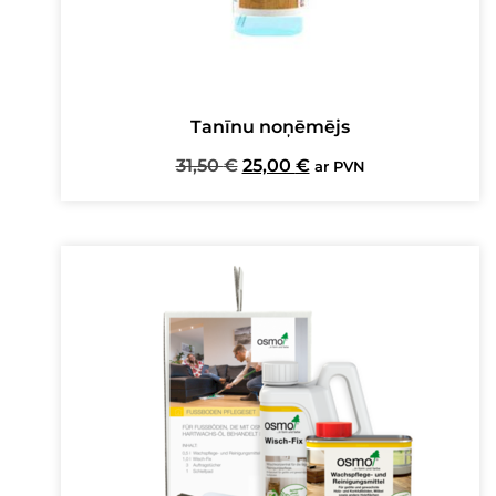
Tanīnu noņēmējs
Original
Current
31,50
€
25,00
€
ar PVN
price
price
was:
is:
31,50 €.
25,00 €.