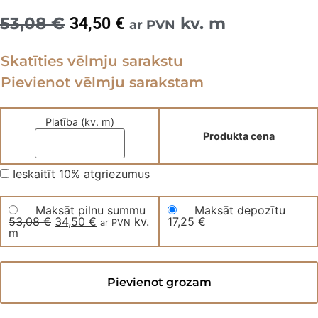
53,08
€
Original
Current
kv. m
34,50
€
ar PVN
price
price
Skatīties vēlmju sarakstu
was:
is:
Pievienot vēlmju sarakstam
53,08 €.
34,50 €.
Platība (kv. m)
Produkta cena
Ieskaitīt 10% atgriezumus
Maksāt pilnu summu
Maksāt depozītu
53,08
€
Original
34,50
€
Current
kv.
17,25
€
ar PVN
m
price
price
was:
is:
53,08 €.
34,50 €.
Kvarca
vinila
Pievienot grozam
grīda
PEARL
STONE