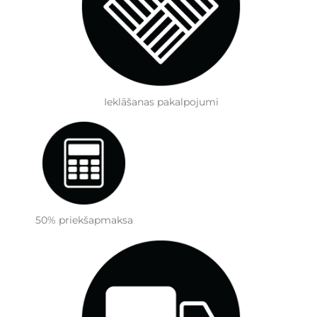
Ieklāšanas pakalpojumi
50% priekšapmaksa