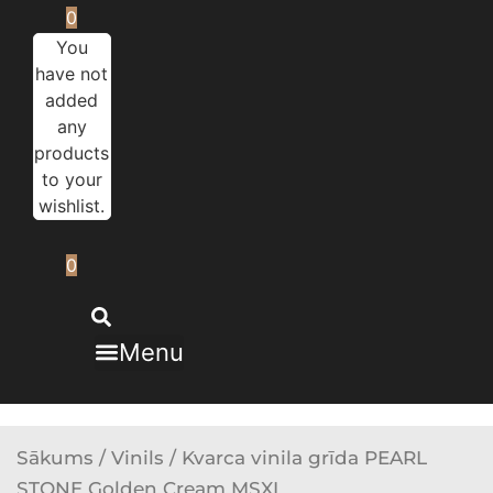
0
You
have not
added
any
products
to your
wishlist.
0
Menu
Sākums
/
Vinils
/ Kvarca vinila grīda PEARL
STONE Golden Cream MSXL