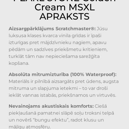
Cream MSXL
APRAKSTS
Aizsargpārklājums Scratchmaster®:
Jūsu
luksusa klases kvarca vinila grīdas ir īpaši
izturīgas pret mājdzīvnieku nagiem, apavu
pēdām un sadzīves priekšmetu kritieniem,
turklāt tām nav nepieciešama sarežģīta
kopšana.
Absolūta mitrumizturība (100% Waterproof):
Materiāls ir pilnībā aizsargāts pret ūdens, augsta
mitruma un slapjuma ietekmi – to var droši
ieklāt vannas istabās, priekšnamos un virtuvēs.
Nevainojams akustiskais komforts:
Ciešā
piekļaušanā pamatnei slāpē soļu troksni telpā
un novērš “bungu efektu”, radot klusu un
mājīgu atmosfēru.