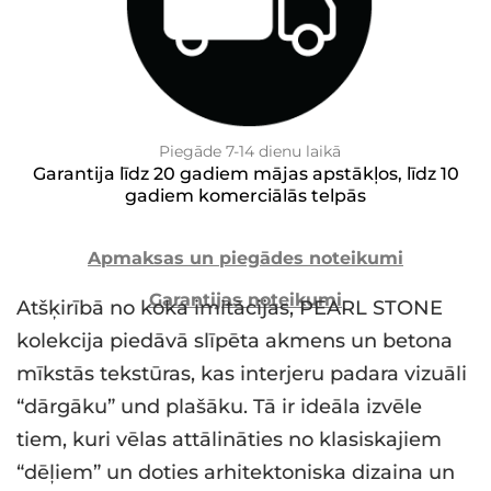
Piegāde 7-14 dienu laikā
Garantija līdz 20 gadiem mājas apstākļos, līdz 10
gadiem komerciālās telpās
Apmaksas un piegādes noteikumi
Garantijas noteikumi
Atšķirībā no koka imitācijas, PEARL STONE
kolekcija piedāvā slīpēta akmens un betona
mīkstās tekstūras, kas interjeru padara vizuāli
“dārgāku” und plašāku. Tā ir ideāla izvēle
tiem, kuri vēlas attālināties no klasiskajiem
“dēļiem” un doties arhitektoniska dizaina un