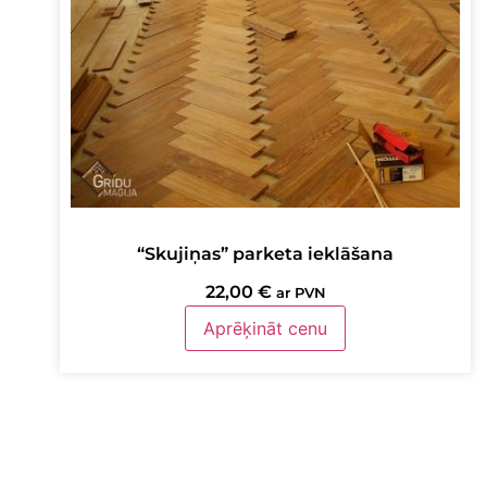
“Skujiņas” parketa ieklāšana
22,00
€
ar PVN
Aprēķināt cenu