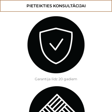
Golden
Cream
PIETEIKTIES KONSULTĀCIJAI
MSXL
daudzums
Garantija līdz 20 gadiem