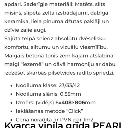
apdari. Saderīgie materiāli: Matēts, silts
misiņš, slīpēta zelta izstrādājumi, dabīgā
keramika, liela pinuma džutas paklāji un
dzīvie zaļie augi.
Sajūta telpā sniedz absolūtu dvēselisku
komfortu, siltumu un vizuālu viesmīlību.
Maigais betona tonis zem kājām atslābina,
maigi “iezemē” un dāvā harmoniju ar dabu,
izdzēšot skarbās pilsētvides radīto spriedzi.
Nodiluma klase: 23/33/42
Nodiluma slānis: 0,55mm
Izmērs: (vidējs) 6x
408×806
mm
Ieklāšanas metode “Click”
Cena norādīta ar PVN par 1m2
Kvarca vinila grīda PEARL