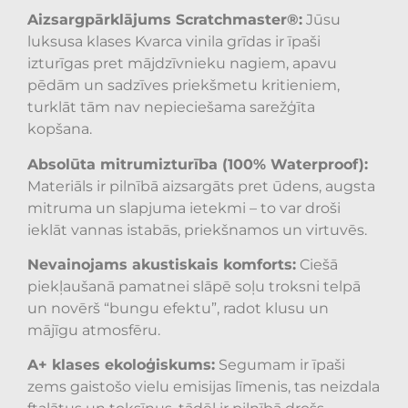
Aizsargpārklājums Scratchmaster®:
Jūsu
luksusa klases Kvarca vinila grīdas ir īpaši
izturīgas pret mājdzīvnieku nagiem, apavu
pēdām un sadzīves priekšmetu kritieniem,
turklāt tām nav nepieciešama sarežģīta
kopšana.
Absolūta mitrumizturība (100% Waterproof):
Materiāls ir pilnībā aizsargāts pret ūdens, augsta
mitruma un slapjuma ietekmi – to var droši
ieklāt vannas istabās, priekšnamos un virtuvēs.
Nevainojams akustiskais komforts:
Ciešā
piekļaušanā pamatnei slāpē soļu troksni telpā
un novērš “bungu efektu”, radot klusu un
mājīgu atmosfēru.
A+ klases ekoloģiskums:
Segumam ir īpaši
zems gaistošo vielu emisijas līmenis, tas neizdala