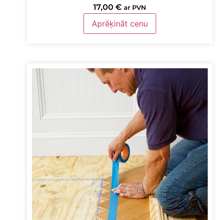
17,00
€
ar PVN
Aprēķināt cenu