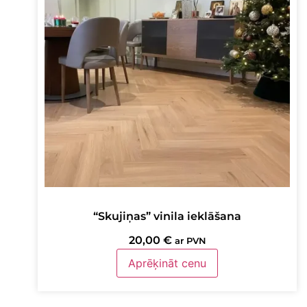
“Skujiņas” vinila ieklāšana
20,00
€
ar PVN
Aprēķināt cenu