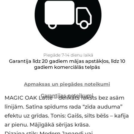
Piegāde 7-14 dienu laikā
Garantija līdz 20 gadiem mājas apstākļos, līdz 10
gadiem komerciālās telpās
Apmaksas un piegādes noteikumi
Garantijas noteikumi
MAGIC OAK Latte – delikāts raksts bez asām
līnijām. Satīna spīdums rada “zīda auduma”
efektu uz grīdas. Tonis: Gaišs, silts bēšs – kafija
ar pienu. Mājīgākā sērijas krāsa.
Dizaina stils: Modern Japandi vai