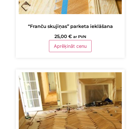
“Franču skujiņas” parketa ieklāšana
25,00
€
ar PVN
Aprēķināt cenu