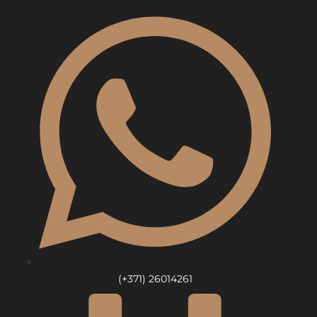
Skip
to
content
(+371) 26014261