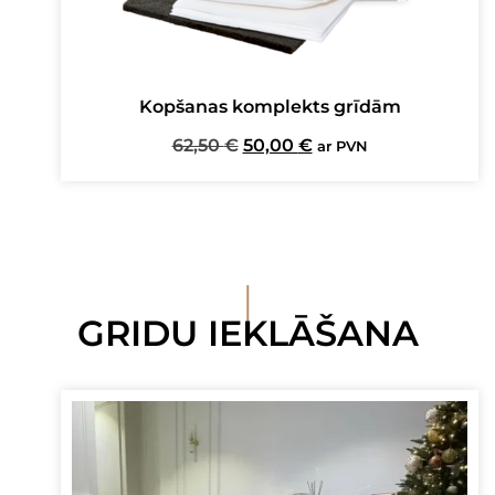
Kopšanas komplekts grīdām
Original
Current
62,50
€
50,00
€
ar PVN
price
price
was:
is:
62,50 €.
50,00 €.
I
GRIDU IEKLĀŠANA