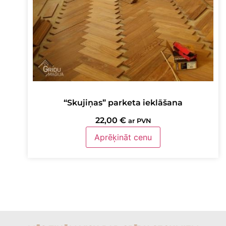
“Skujiņas” parketa ieklāšana
22,00
€
ar PVN
Aprēķināt cenu