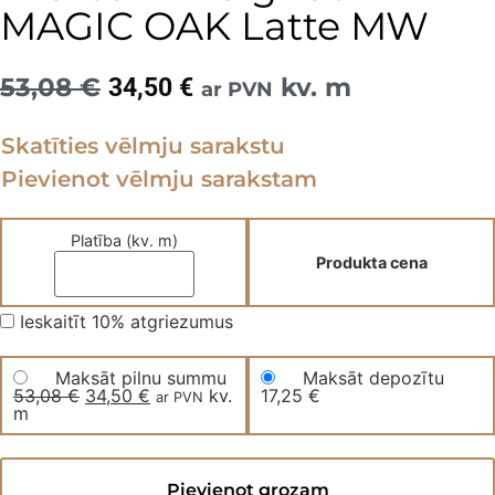
MAGIC OAK Latte MW
53,08
€
Original
Current
kv. m
34,50
€
ar PVN
price
price
Skatīties vēlmju sarakstu
was:
is:
Pievienot vēlmju sarakstam
53,08 €.
34,50 €.
Platība (kv. m)
Produkta cena
Ieskaitīt 10% atgriezumus
Maksāt pilnu summu
Maksāt depozītu
53,08
€
Original
34,50
€
Current
kv.
17,25
€
ar PVN
m
price
price
was:
is:
53,08 €.
34,50 €.
Kvarca
vinila
Pievienot grozam