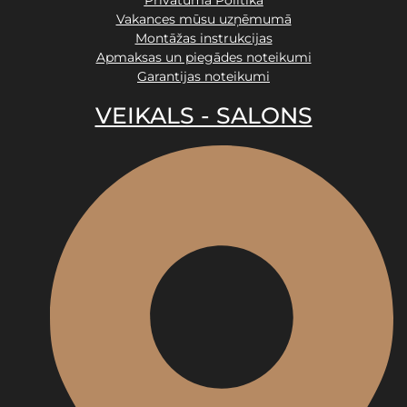
Privātuma Politika
Vakances mūsu uzņēmumā
Montāžas instrukcijas
Apmaksas un piegādes noteikumi
Garantijas noteikumi
VEIKALS - SALONS