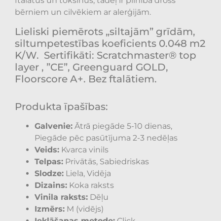
ftalātus un toksīnus, tādēļ ir pilnībā drošs
bērniem un cilvēkiem ar alerģijām.
Lieliski piemērots „siltajām” grīdām,
siltumpetestības koeficients
0.048
m2
K/W.
Sertifikāti: Scratchmaster® top
layer , ”CE”, Greenguard GOLD,
Floorscore A+. Bez ftalātiem.
Produkta īpašības:
Galvenie:
Ātrā piegāde 5-10 dienas,
Piegāde pēc pasūtījuma 2-3 nedēļas
Veids:
Kvarca vinils
Telpas:
Privātās, Sabiedriskas
Slodze:
Liela, Vidēja
Dizains:
Koka raksts
Vinila raksts:
Dēļu
Izmērs:
M (vidējs)
Ieklāšanas metode:
Click