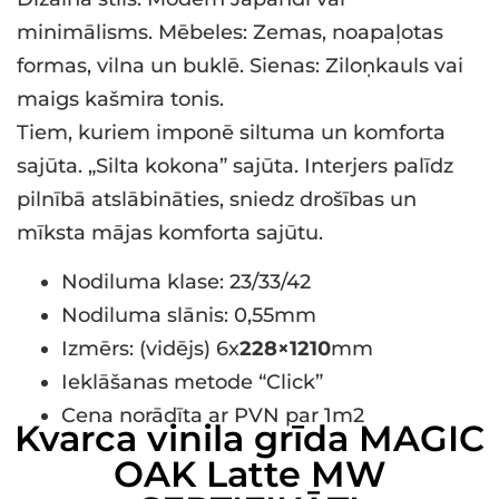
minimālisms. Mēbeles: Zemas, noapaļotas
formas, vilna un buklē. Sienas: Ziloņkauls vai
maigs kašmira tonis.
Tiem, kuriem imponē siltuma un komforta
sajūta. „Silta kokona” sajūta. Interjers palīdz
pilnībā atslābināties, sniedz drošības un
mīksta mājas komforta sajūtu.
Nodiluma klase: 23/33/42
Nodiluma slānis: 0,55mm
Izmērs: (vidējs) 6x
228×1210
mm
Ieklāšanas metode “Click”
Cena norādīta ar PVN par 1m2
Kvarca vinila grīda MAGIC
OAK Latte MW