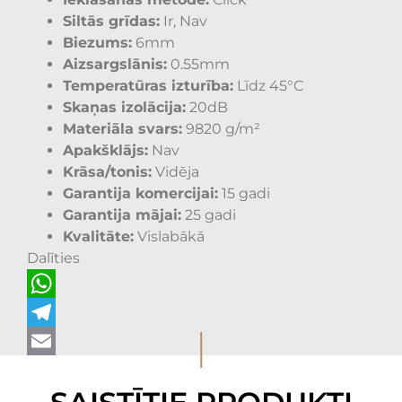
Siltās grīdas:
Ir, Nav
Biezums:
6mm
Aizsargslānis:
0.55mm
Temperatūras izturība:
Līdz 45°C
Skaņas izolācija:
20dB
Materiāla svars:
9820 g/m²
Apakšklājs:
Nav
Krāsa/tonis:
Vidēja
Garantija komercijai:
15 gadi
Garantija mājai:
25 gadi
Kvalitāte:
Vislabākā
Dalīties
WhatsApp
I
Telegram
Email