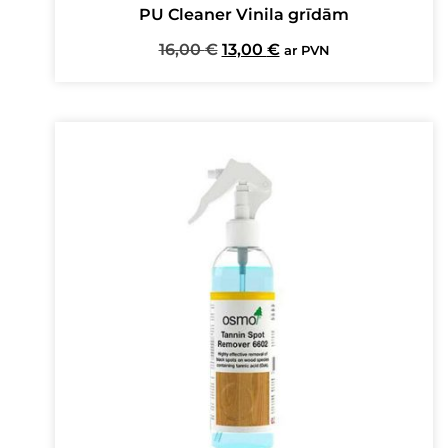
PU Cleaner Vinila grīdām
Original
Current
16,00
€
13,00
€
ar PVN
price
price
was:
is:
16,00 €.
13,00 €.