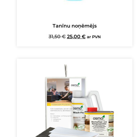
Tanīnu noņēmējs
Original
Current
31,50
€
25,00
€
ar PVN
price
price
was:
is:
31,50 €.
25,00 €.