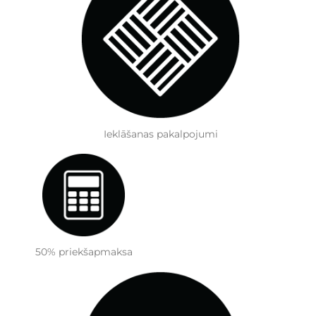
Ieklāšanas pakalpojumi
50% priekšapmaksa