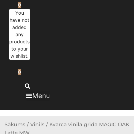
0
You
have not
added
any
products
to your
wishlist.
0
Menu
Sākums
/
Vinils
/ Kvarca vinila grīda MAGIC OAK
Latte MW