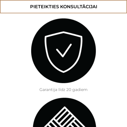
Scone
MWXL
PIETEIKTIES KONSULTĀCIJAI
daudzums
Garantija līdz 20 gadiem