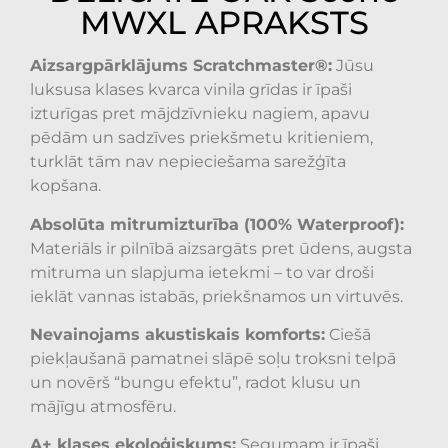
MWXL APRAKSTS
Aizsargpārklājums Scratchmaster®:
Jūsu
luksusa klases kvarca vinila grīdas ir īpaši
izturīgas pret mājdzīvnieku nagiem, apavu
pēdām un sadzīves priekšmetu kritieniem,
turklāt tām nav nepieciešama sarežģīta
kopšana.
Absolūta mitrumizturība (100% Waterproof):
Materiāls ir pilnībā aizsargāts pret ūdens, augsta
mitruma un slapjuma ietekmi – to var droši
ieklāt vannas istabās, priekšnamos un virtuvēs.
Nevainojams akustiskais komforts:
Ciešā
piekļaušanā pamatnei slāpē soļu troksni telpā
un novērš “bungu efektu”, radot klusu un
mājīgu atmosfēru.
A+ klases ekoloģiskums:
Segumam ir īpaši