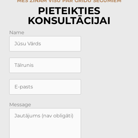
MĒS ZINĀM VISU PAR GRĪDU SEGUMIEM
PIETEIKTIES
KONSULTĀCIJAI
Name
Message