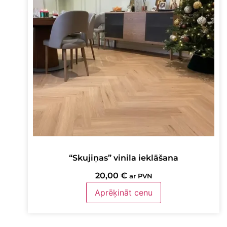
“Skujiņas” vinila ieklāšana
20,00
€
ar PVN
Aprēķināt cenu