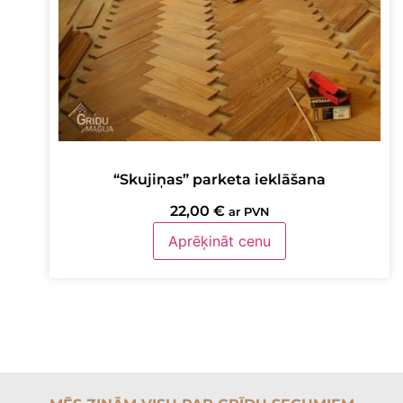
“Skujiņas” parketa ieklāšana
22,00
€
ar PVN
Aprēķināt cenu