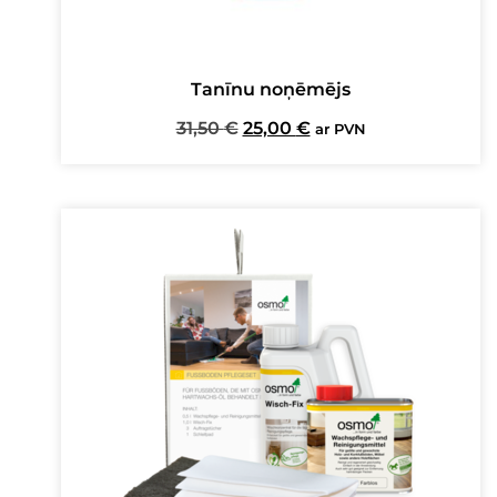
Tanīnu noņēmējs
Original
Current
31,50
€
25,00
€
ar PVN
price
price
was:
is:
31,50 €.
25,00 €.