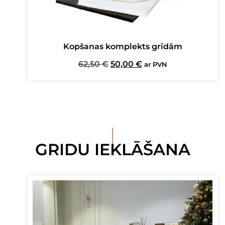
Kopšanas komplekts grīdām
Original
Current
62,50
€
50,00
€
ar PVN
price
price
was:
is:
62,50 €.
50,00 €.
I
GRIDU IEKLĀŠANA