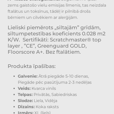
zems gaistošo vielu emisijas līmenis, tas neizdala
ftalātus un toksīnus, tādēļ ir pilnībā drošs
bērniem un cilvēkiem ar alerģijām.
Lieliski piemērots „siltajām” grīdām,
siltumpetestības koeficients 0.028 m2
K/W.
Sertifikāti: Scratchmaster® top
layer , ”CE”, Greenguard GOLD,
Floorscore A+. Bez ftalātiem.
Produkta īpašības:
Galvenie:
Ātrā piegāde 5-10 dienas,
Piegāde pēc pasūtījuma 2-3 nedēļas
Veids:
Kvarca vinils
Telpas:
Privātās, Sabiedriskas
Slodze:
Liela, Vidēja
Dizains:
Koka raksts
Izmērs:
XL (liels)