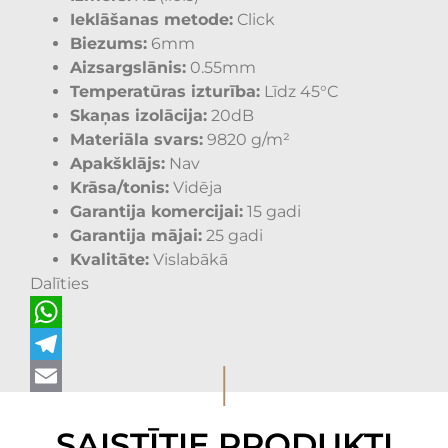
Ieklāšanas metode:
Click
Biezums:
6mm
Aizsargslānis:
0.55mm
Temperatūras izturība:
Līdz 45°C
Skaņas izolācija:
20dB
Materiāla svars:
9820 g/m²
Apakšklājs:
Nav
Krāsa/tonis:
Vidēja
Garantija komercijai:
15 gadi
Garantija mājai:
25 gadi
Kvalitāte:
Vislabākā
Dalīties
WhatsApp
I
Telegram
Email
SAISTĪTIE PRODUKTI