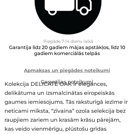
Piegāde 7-14 dienu laikā
Garantija līdz 20 gadiem mājas apstākļos, līdz 10
gadiem komerciālās telpās
Apmaksas un piegādes noteikumi
Garantijas noteikumi
Kolekcija DELICATE OAK ir elegances,
delikātuma un izsmalcinātas eiropeiskās
gaumes iemiesojums. Tās raksturīgā iezīme ir
neticami mīksta, “zīvaina” ozola selekcija bez
raupjiem zariem un krasām krāsu pārejām,
kas veido vienmērīgu, plūstošu grīdas