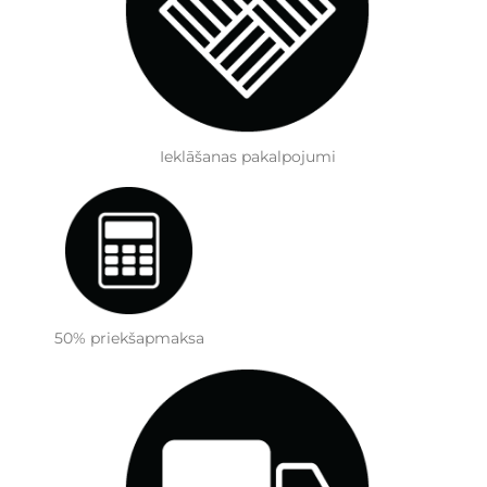
Ieklāšanas pakalpojumi
50% priekšapmaksa