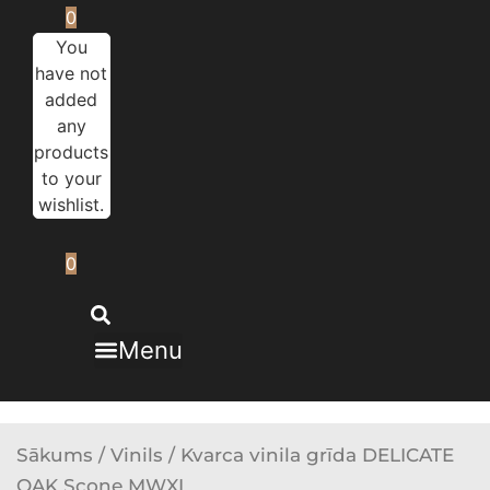
0
You
have not
added
any
products
to your
wishlist.
0
Menu
Sākums
/
Vinils
/ Kvarca vinila grīda DELICATE
OAK Scone MWXL