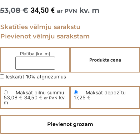
53,08
€
Original
Current
kv. m
34,50
€
ar PVN
price
price
Skatīties vēlmju sarakstu
was:
is:
Pievienot vēlmju sarakstam
53,08 €.
34,50 €.
Platība (kv. m)
Produkta cena
Ieskaitīt 10% atgriezumus
Maksāt pilnu summu
Maksāt depozītu
53,08
€
Original
34,50
€
Current
kv.
17,25
€
ar PVN
m
price
price
was:
is:
53,08 €.
34,50 €.
Kvarca
vinila
Pievienot grozam
grīda
DELICATE
OAK