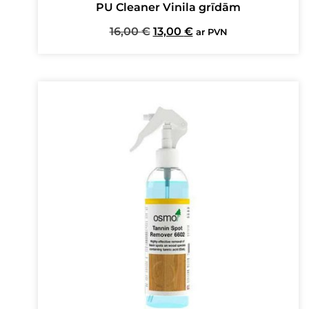
PU Cleaner Vinila grīdām
Original
Current
16,00
€
13,00
€
ar PVN
price
price
was:
is:
16,00 €.
13,00 €.