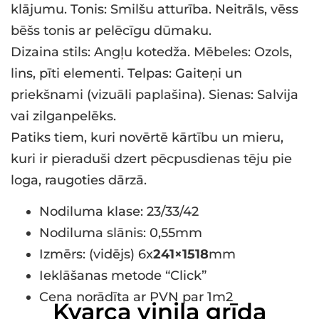
klājumu. Tonis: Smilšu atturība. Neitrāls, vēss
bēšs tonis ar pelēcīgu dūmaku.
Dizaina stils: Angļu kotedža. Mēbeles: Ozols,
lins, pīti elementi. Telpas: Gaiteņi un
priekšnami (vizuāli paplašina). Sienas: Salvija
vai zilganpelēks.
Patiks tiem, kuri novērtē kārtību un mieru,
kuri ir pieraduši dzert pēcpusdienas tēju pie
loga, raugoties dārzā.
Nodiluma klase: 23/33/42
Nodiluma slānis: 0,55mm
Izmērs: (vidējs) 6x
241×1518
mm
Ieklāšanas metode “Click”
Cena norādīta ar PVN par 1m2
Kvarca vinila grīda