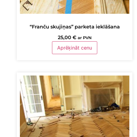
“Franču skujiņas” parketa ieklāšana
25,00
€
ar PVN
Aprēķināt cenu