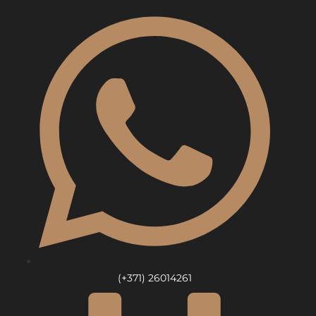
Skip
to
content
(+371) 26014261