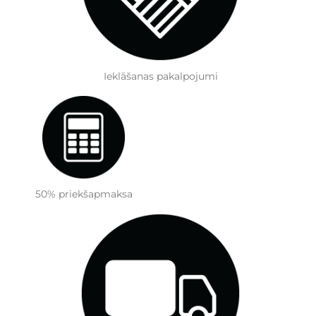
Ieklāšanas pakalpojumi
50% priekšapmaksa