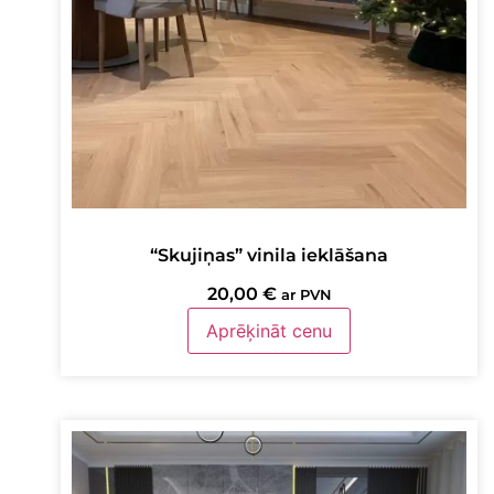
“Skujiņas” vinila ieklāšana
20,00
€
ar PVN
Aprēķināt cenu