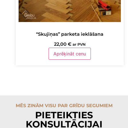
“Skujiņas” parketa ieklāšana
22,00
€
ar PVN
Aprēķināt cenu
MĒS ZINĀM VISU PAR GRĪDU SEGUMIEM
PIETEIKTIES
KONSULTĀCIJAI