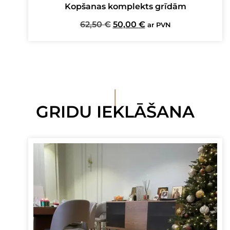
Kopšanas komplekts grīdām
Original
Current
62,50
€
50,00
€
ar PVN
price
price
was:
is:
62,50 €.
50,00 €.
I
GRIDU IEKLĀŠANA