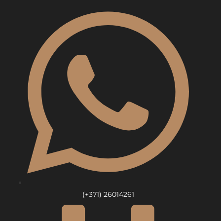
Skip
to
content
(+371) 26014261