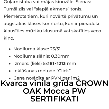
Guļamistaba vai mājas kinozāle. Sienas:
Tumši zils vai “slapjā akmens” tonis.
Piemērots tiem, kuri novērtē privātumu un
augstākās klases komfortu, kuri ir pieraduši
klausīties mūziku klusumā vai skatīties veco
kino.
Nodiluma klase: 23/31
Nodiluma slānis: 0,30mm
Izmērs: (liels) 5x
181×1213
mm
Ieklāšanas metode “Click”
Cena norādīta ar PVN par 1m2
Kvarca vinila grīda CROWN
OAK Mocca PW
SERTIFIKĀTI