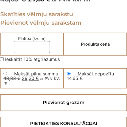
price
price
Skatīties vēlmju sarakstu
was:
is:
Pievienot vēlmju sarakstam
48,83 €.
29,30 €.
Platība (kv. m)
Produkta cena
Ieskaitīt 10% atgriezumus
Maksāt pilnu summu
Maksāt depozītu
48,83
€
Original
29,30
€
Current
kv.
14,65
€
ar PVN
m
price
price
was:
is:
48,83 €.
29,30 €.
Kvarca
vinila
Pievienot grozam
grīda
CROWN
OAK
Mocca
PW
PIETEIKTIES KONSULTĀCIJAI