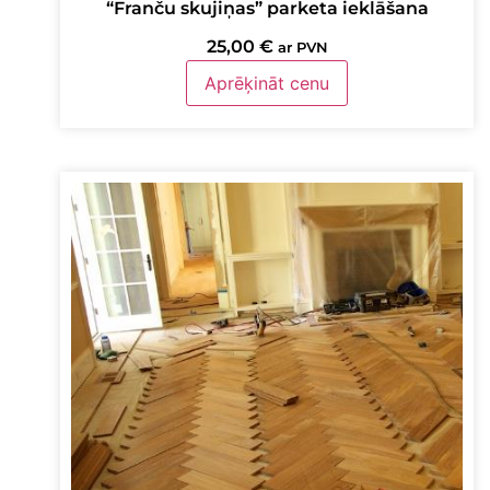
“Franču skujiņas” parketa ieklāšana
25,00
€
ar PVN
Aprēķināt cenu