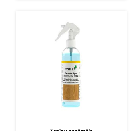
was:
is:
16,00 €.
13,00 €.