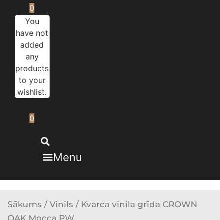
0
You
have not
added
any
products
to your
wishlist.
0
Menu
Sākums
/
Vinils
/ Kvarca vinila grīda CROWN
OAK Mocca PW