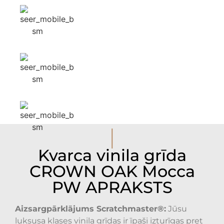
I
Kvarca vinila grīda
CROWN OAK Mocca
PW APRAKSTS
Aizsargpārklājums Scratchmaster®:
Jūsu
luksusa klases vinila grīdas ir īpaši izturīgas pret