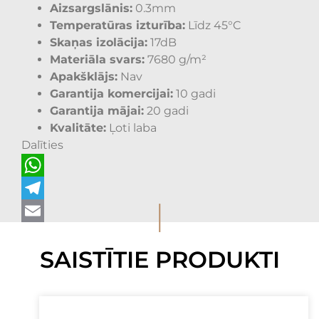
Aizsargslānis:
0.3mm
Temperatūras izturība:
Līdz 45°C
Skaņas izolācija:
17dB
Materiāla svars:
7680 g/m²
Apakšklājs:
Nav
Garantija komercijai:
10 gadi
Garantija mājai:
20 gadi
Kvalitāte:
Ļoti laba
Dalīties
WhatsApp
I
Telegram
Email
SAISTĪTIE PRODUKTI