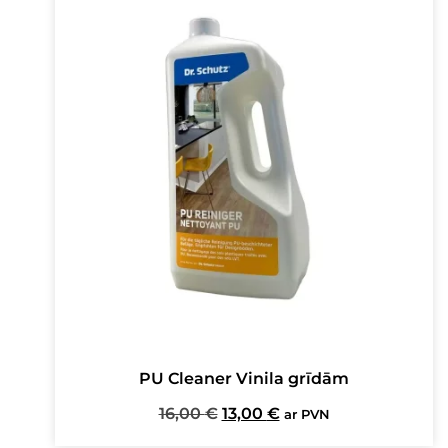
PU Cleaner Vinila grīdām
Original
Current
16,00
€
13,00
€
ar PVN
price
price