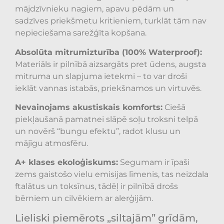
mājdzīvnieku nagiem, apavu pēdām un
sadzīves priekšmetu kritieniem, turklāt tām nav
nepieciešama sarežģīta kopšana.
Absolūta mitrumizturība (100% Waterproof):
Materiāls ir pilnībā aizsargāts pret ūdens, augsta
mitruma un slapjuma ietekmi – to var droši
ieklāt vannas istabās, priekšnamos un virtuvēs.
Nevainojams akustiskais komforts:
Ciešā
piekļaušanā pamatnei slāpē soļu troksni telpā
un novērš “bungu efektu”, radot klusu un
mājīgu atmosfēru.
A+ klases ekoloģiskums:
Segumam ir īpaši
zems gaistošo vielu emisijas līmenis, tas neizdala
ftalātus un toksīnus, tādēļ ir pilnībā drošs
bērniem un cilvēkiem ar alerģijām.
Lieliski piemērots „siltajām” grīdām,