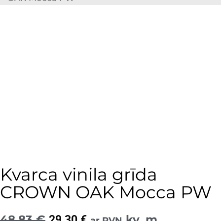
Kvarca vinila grīda
CROWN OAK Mocca PW
48,83
€
Original
Current
kv. m
29,30
€
ar PVN