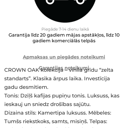
Piegāde 7-14 dienu laikā
Garantija līdz 20 gadiem mājas apstākļos, līdz 10
gadiem komerciālās telpās
Apmaksas un piegādes noteikumi
Garantijas noteikumi
CROWN OAK kolekcija – vinila grīdu “zelta
standarts”. Klasika ārpus laika. Investīcija
gadu desmitiem.
Tonis: Dziļš kafijas pupiņu tonis. Luksuss, kas
ieskauj un sniedz drošības sajūtu.
Dizaina stils: Kamertipa luksuss. Mēbeles:
Tumšs riekstkoks, samts, misiņš. Telpas: