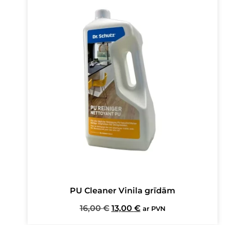
PU Cleaner Vinila grīdām
Original
Current
16,00
€
13,00
€
ar PVN
price
price