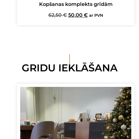
Kopšanas komplekts grīdām
Original
Current
62,50
€
50,00
€
ar PVN
price
price
was:
is:
62,50 €.
50,00 €.
I
GRIDU IEKLĀŠANA