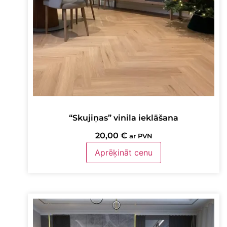
“Skujiņas” vinila ieklāšana
20,00
€
ar PVN
Aprēķināt cenu