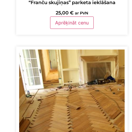
“Franču skujiņas” parketa ieklāšana
25,00
€
ar PVN
Aprēķināt cenu