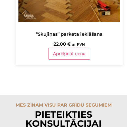
“Skujiņas” parketa ieklāšana
22,00
€
ar PVN
Aprēķināt cenu
MĒS ZINĀM VISU PAR GRĪDU SEGUMIEM
PIETEIKTIES
KONSULTĀCIJAI