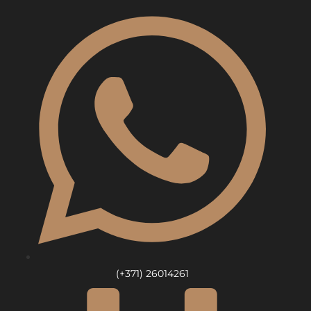
Skip
to
content
(+371) 26014261