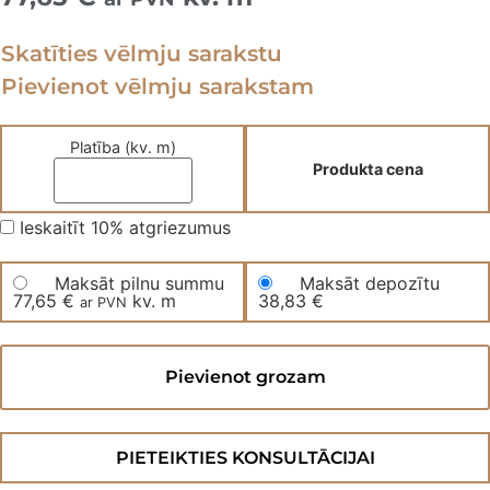
Skatīties vēlmju sarakstu
Pievienot vēlmju sarakstam
Platība (kv. m)
Produkta cena
Ieskaitīt 10% atgriezumus
Maksāt pilnu summu
Maksāt depozītu
77,65
€
kv. m
38,83
€
ar PVN
Divslāņu
skujiņas
Pievienot grozam
parkets
600TARARBB
daudzums
PIETEIKTIES KONSULTĀCIJAI