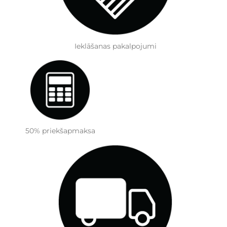
Ieklāšanas pakalpojumi
50% priekšapmaksa