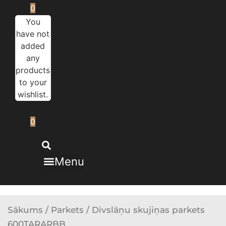
0
You
have not
added
any
products
to your
wishlist.
0
Menu
Sākums
/
Parkets
/ Divslāņu skujiņas parkets
600TARARBB