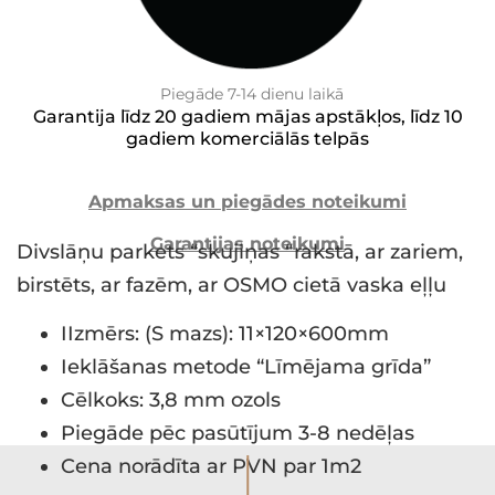
Piegāde 7-14 dienu laikā
Garantija līdz 20 gadiem mājas apstākļos, līdz 10
gadiem komerciālās telpās
Apmaksas un piegādes noteikumi
Garantijas noteikumi
Divslāņu parkets “skujiņas “rakstā, ar zariem,
birstēts, ar fazēm, ar OSMO cietā vaska eļļu
IIzmērs: (S mazs): 11×120×600mm
Ieklāšanas metode “Līmējama grīda”
Cēlkoks: 3,8 mm ozols
Piegāde pēc pasūtījum 3-8 nedēļas
I
Cena norādīta ar PVN par 1m2