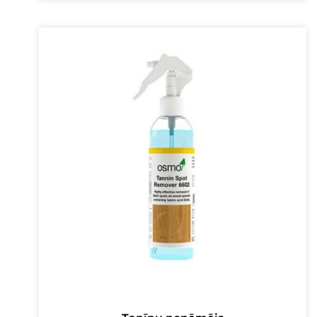
was:
is:
16,00 €.
13,00 €.