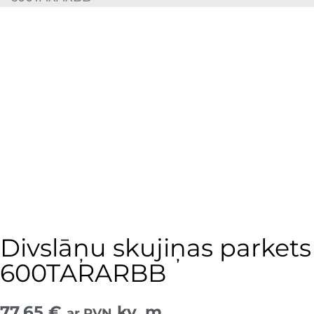
Divslāņu skujiņas parkets
600TARARBB
77,65
€
kv. m
ar PVN