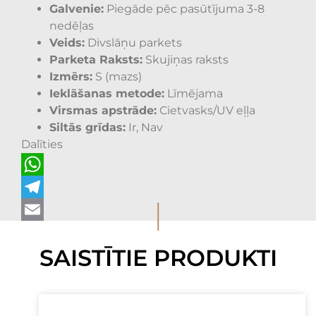
Galvenie:
Piegāde pēc pasūtījuma 3-8
nedēļas
Veids:
Divslāņu parkets
Parketa Raksts:
Skujiņas raksts
Izmērs:
S (mazs)
Ieklāšanas metode:
Līmējama
Virsmas apstrāde:
Cietvasks/UV eļļa
Siltās grīdas:
Ir, Nav
Dalīties
WhatsApp
I
Telegram
Email
SAISTĪTIE PRODUKTI