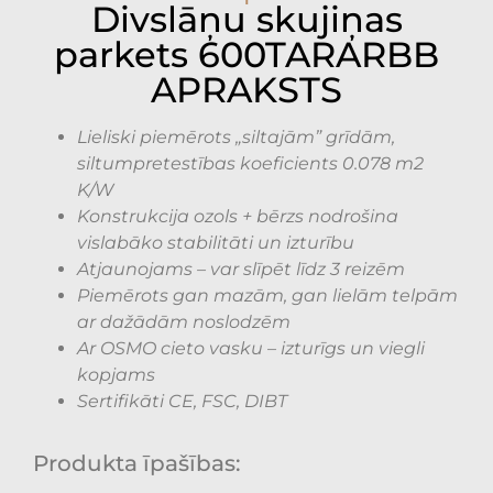
Divslāņu skujiņas
parkets 600TARARBB
APRAKSTS
Lieliski piemērots „siltajām” grīdām,
siltumpretestības koeficients 0.078 m2
K/W
Konstrukcija ozols + bērzs nodrošina
vislabāko stabilitāti un izturību
Atjaunojams – var slīpēt līdz 3 reizēm
Piemērots gan mazām, gan lielām telpām
ar dažādām noslodzēm
Ar OSMO cieto vasku – izturīgs un viegli
kopjams
Sertifikāti CE, FSC, DIBT
Produkta īpašības: