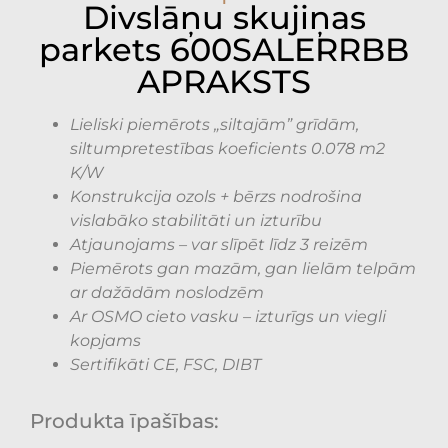
Divslāņu skujiņas
parkets 600SALERRBB
APRAKSTS
Lieliski piemērots „siltajām” grīdām,
siltumpretestības koeficients 0.078 m2
K/W
Konstrukcija ozols + bērzs nodrošina
vislabāko stabilitāti un izturību
Atjaunojams – var slīpēt līdz 3 reizēm
Piemērots gan mazām, gan lielām telpām
ar dažādām noslodzēm
Ar OSMO cieto vasku – izturīgs un viegli
kopjams
Sertifikāti CE, FSC, DIBT
Produkta īpašības: