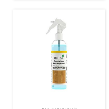
was:
is:
16,00 €.
13,00 €.