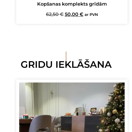
Kopšanas komplekts grīdām
Original
Current
62,50
€
50,00
€
ar PVN
price
price
was:
is:
62,50 €.
50,00 €.
I
GRIDU IEKLĀŠANA