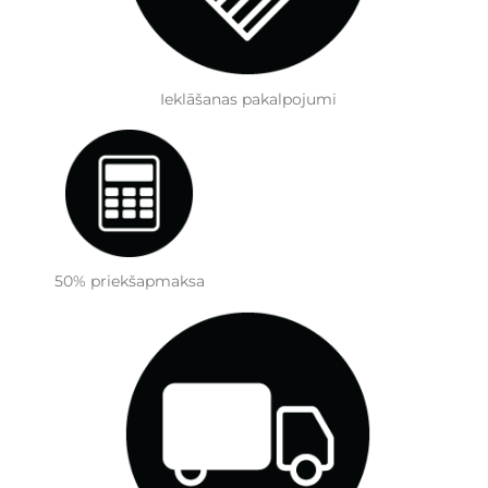
Ieklāšanas pakalpojumi
50% priekšapmaksa