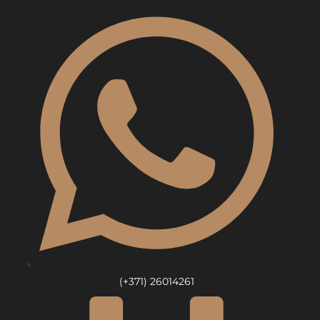
Skip
to
content
(+371) 26014261