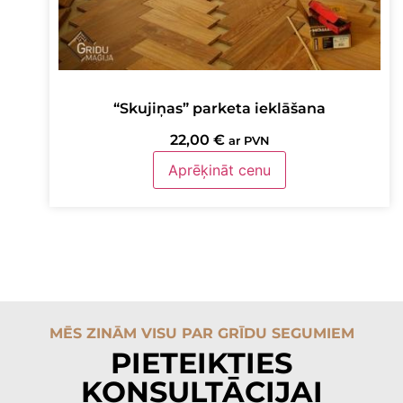
“Skujiņas” parketa ieklāšana
22,00
€
ar PVN
Aprēķināt cenu
MĒS ZINĀM VISU PAR GRĪDU SEGUMIEM
PIETEIKTIES
KONSULTĀCIJAI