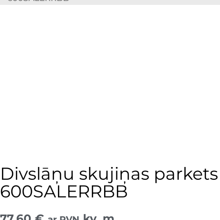
Divslāņu skujiņas parkets
600SALERRBB
77,60
€
kv. m
ar PVN