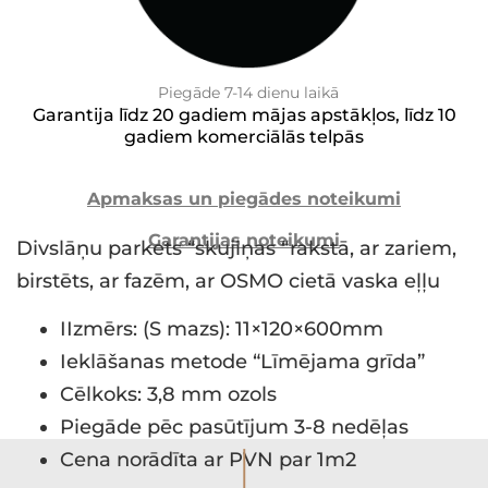
Piegāde 7-14 dienu laikā
Garantija līdz 20 gadiem mājas apstākļos, līdz 10
gadiem komerciālās telpās
Apmaksas un piegādes noteikumi
Garantijas noteikumi
Divslāņu parkets “skujiņas “rakstā, ar zariem,
birstēts, ar fazēm, ar OSMO cietā vaska eļļu
IIzmērs: (S mazs): 11×120×600mm
Ieklāšanas metode “Līmējama grīda”
Cēlkoks: 3,8 mm ozols
Piegāde pēc pasūtījum 3-8 nedēļas
I
Cena norādīta ar PVN par 1m2