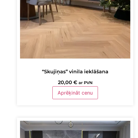
“Skujiņas” vinila ieklāšana
20,00
€
ar PVN
Aprēķināt cenu