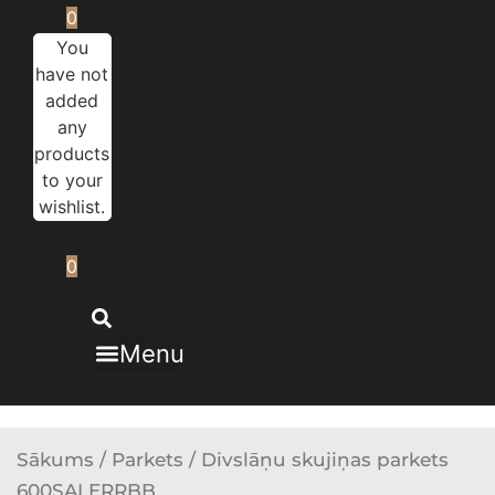
0
You
have not
added
any
products
to your
wishlist.
0
Menu
Sākums
/
Parkets
/ Divslāņu skujiņas parkets
600SALERRBB