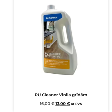
PU Cleaner Vinila grīdām
Original
Current
16,00
€
13,00
€
ar PVN
price
price