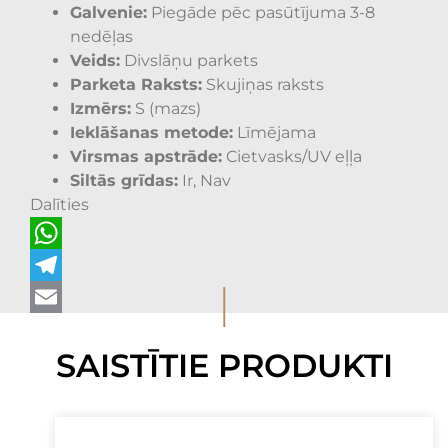
Galvenie:
Piegāde pēc pasūtījuma 3-8
nedēļas
Veids:
Divslāņu parkets
Parketa Raksts:
Skujiņas raksts
Izmērs:
S (mazs)
Ieklāšanas metode:
Līmējama
Virsmas apstrāde:
Cietvasks/UV eļļa
Siltās grīdas:
Ir, Nav
Dalīties
WhatsApp
I
Telegram
Email
SAISTĪTIE PRODUKTI