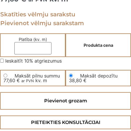
Skatīties vēlmju sarakstu
Pievienot vēlmju sarakstam
Platība (kv. m)
Produkta cena
Ieskaitīt 10% atgriezumus
Maksāt pilnu summu
Maksāt depozītu
77,60
€
kv. m
38,80
€
ar PVN
Divslāņu
skujiņas
Pievienot grozam
parkets
600SALERRBB
daudzums
PIETEIKTIES KONSULTĀCIJAI