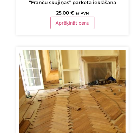
“Franču skujiņas” parketa ieklāšana
25,00
€
ar PVN
Aprēķināt cenu