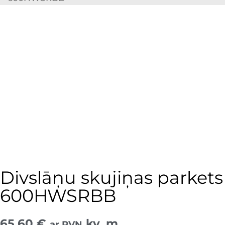
Divslāņu skujiņas parkets
600HWSRBB
65,60
€
kv. m
ar PVN