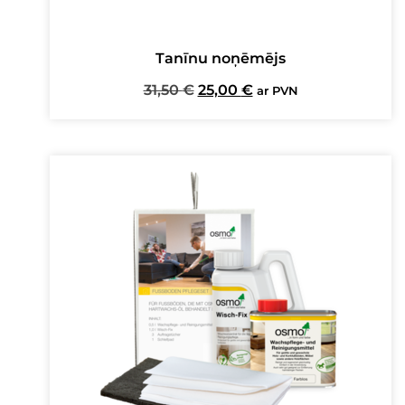
Tanīnu noņēmējs
Original
Current
31,50
€
25,00
€
ar PVN
price
price
was:
is:
31,50 €.
25,00 €.