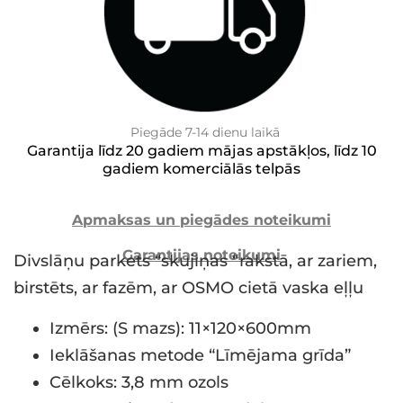
Piegāde 7-14 dienu laikā
Garantija līdz 20 gadiem mājas apstākļos, līdz 10
gadiem komerciālās telpās
Apmaksas un piegādes noteikumi
Garantijas noteikumi
Divslāņu parkets “skujiņas “rakstā, ar zariem,
birstēts, ar fazēm, ar OSMO cietā vaska eļļu
Izmērs: (S mazs): 11×120×600mm
Ieklāšanas metode “Līmējama grīda”
Cēlkoks: 3,8 mm ozols