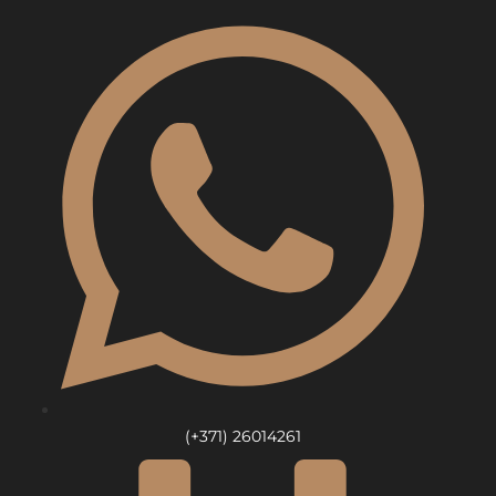
Skip
to
content
(+371) 26014261