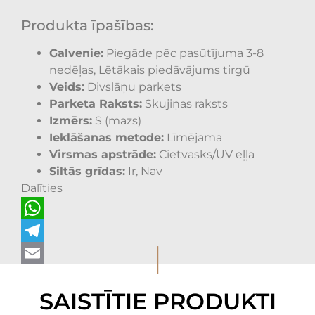
Produkta īpašības:
Galvenie:
Piegāde pēc pasūtījuma 3-8
nedēļas, Lētākais piedāvājums tirgū
Veids:
Divslāņu parkets
Parketa Raksts:
Skujiņas raksts
Izmērs:
S (mazs)
Ieklāšanas metode:
Līmējama
Virsmas apstrāde:
Cietvasks/UV eļļa
Siltās grīdas:
Ir, Nav
Dalīties
WhatsApp
I
Telegram
Email
SAISTĪTIE PRODUKTI