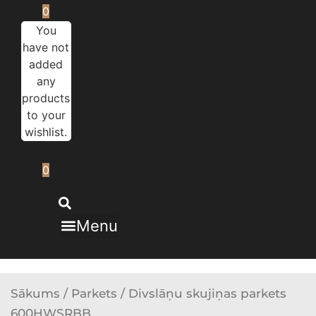
0
You
have not
added
any
products
to your
wishlist.
0
Menu
Sākums
/
Parkets
/ Divslāņu skujiņas parkets
600HWSRBB