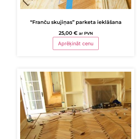
“Franču skujiņas” parketa ieklāšana
25,00
€
ar PVN
Aprēķināt cenu