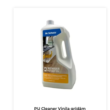
PU Cleaner Vinila grīdām