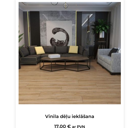
Vinila dēļu ieklāšana
17,00
€
ar PVN