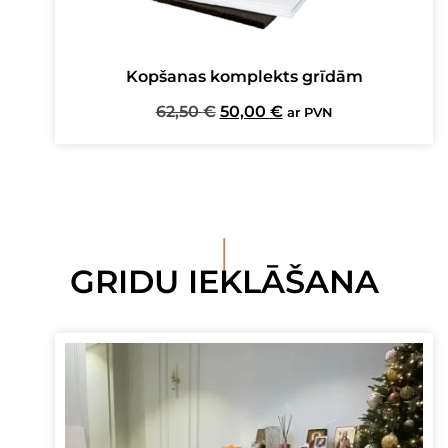
Kopšanas komplekts grīdām
Original
Current
62,50
€
50,00
€
ar PVN
price
price
was:
is:
62,50 €.
50,00 €.
I
GRIDU IEKLĀŠANA