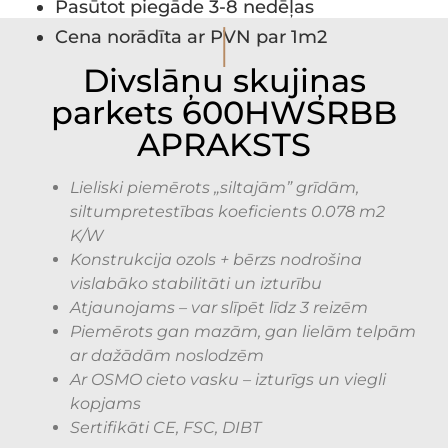
Pasūtot piegāde 3-8 nedēļas
I
Cena norādīta ar PVN par 1m2
Divslāņu skujiņas
parkets 600HWSRBB
APRAKSTS
Lieliski piemērots „siltajām” grīdām,
siltumpretestības koeficients 0.078 m2
K/W
Konstrukcija ozols + bērzs nodrošina
vislabāko stabilitāti un izturību
Atjaunojams – var slīpēt līdz 3 reizēm
Piemērots gan mazām, gan lielām telpām
ar dažādām noslodzēm
Ar OSMO cieto vasku – izturīgs un viegli
kopjams
Sertifikāti CE, FSC, DIBT