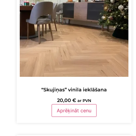
“Skujiņas” vinila ieklāšana
20,00
€
ar PVN
Aprēķināt cenu