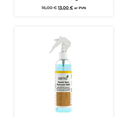
Original
Current
16,00
€
13,00
€
ar PVN
price
price
was:
is:
16,00 €.
13,00 €.