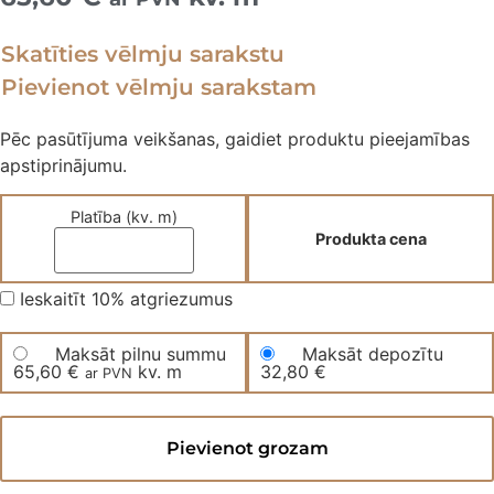
Skatīties vēlmju sarakstu
Pievienot vēlmju sarakstam
Pēc pasūtījuma veikšanas, gaidiet produktu pieejamības
apstiprinājumu.
Platība (kv. m)
Produkta cena
Ieskaitīt 10% atgriezumus
Maksāt pilnu summu
Maksāt depozītu
65,60
€
kv. m
32,80
€
ar PVN
Divslāņu
skujiņas
Pievienot grozam
parkets
600HWSRBB