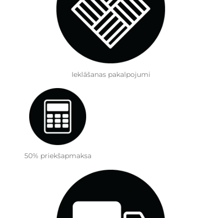
Ieklāšanas pakalpojumi
50% priekšapmaksa