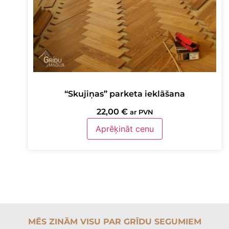
“Skujiņas” parketa ieklāšana
22,00
€
ar PVN
Aprēķināt cenu
MĒS ZINĀM VISU PAR GRĪDU SEGUMIEM