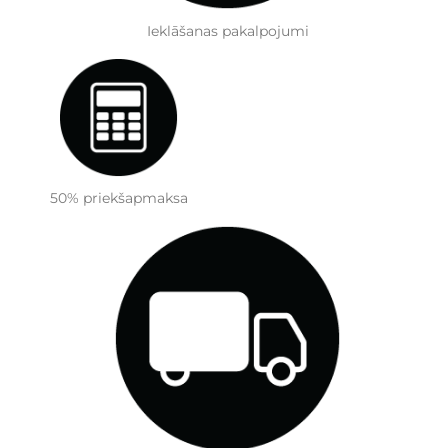
Ieklāšanas pakalpojumi
50% priekšapmaksa