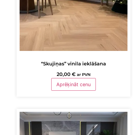
“Skujiņas” vinila ieklāšana
20,00
€
ar PVN
Aprēķināt cenu