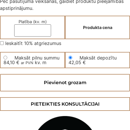
Pēc pasūtījuma veikšanas, gaidiet produktu pieejamības
apstiprinājumu.
Platība (kv. m)
Produkta cena
Ieskaitīt 10% atgriezumus
Maksāt pilnu summu
Maksāt depozītu
84,10
€
kv. m
42,05
€
ar PVN
Divslāņu
skujiņas
Pievienot grozam
parkets
500MIXWWO414BB
daudzums
PIETEIKTIES KONSULTĀCIJAI