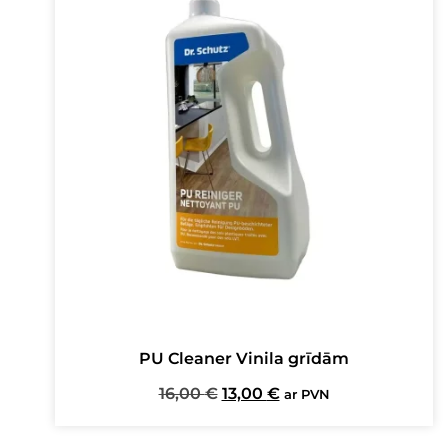
PU Cleaner Vinila grīdām
Original
Current
16,00
€
13,00
€
ar PVN
price
price
was:
is: