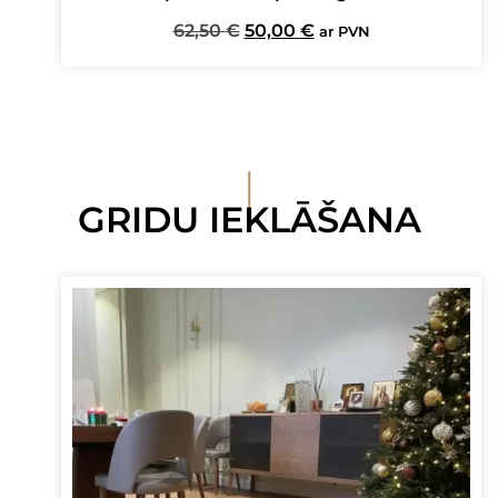
Original
Current
62,50
€
50,00
€
ar PVN
price
price
was:
is:
62,50 €.
50,00 €.
I
GRIDU IEKLĀŠANA