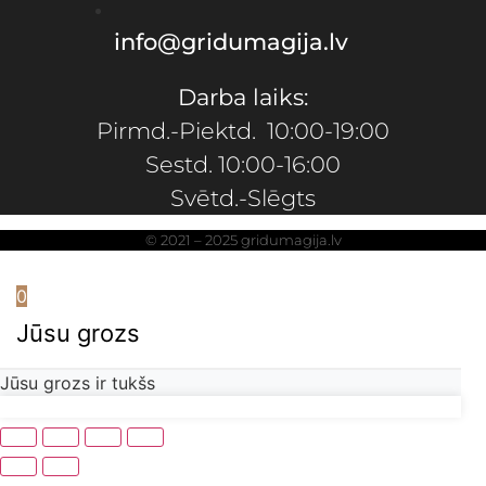
info@gridumagija.lv
Darba laiks:
Pirmd.-Piektd. 10:00-19:00
Sestd. 10:00-16:00
Svētd.-Slēgts
© 2021 – 2025 gridumagija.lv
0
Jūsu grozs
Jūsu grozs ir tukšs