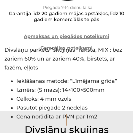
Piegāde 7-14 dienu laikā
Garantija līdz 20 gadiem mājas apstākļos, līdz 10
gadiem komerciālās telpās
Apmaksas un piegādes noteikumi
Garantijas noteikumi
Divslāņu parkets “skujiņas “rakstā, MIX : bez
zariem 60% un ar zariem 40%, birstēts, ar
fazēm, eļļots
Ieklāšanas metode: “Līmējama grīda”
Izmērs: (S mazs): 14×100×500mm
Cēlkoks: 4 mm ozols
Pasūtot piegāde 2 nedēļas
I
Cena norādīta ar PVN par 1m2
Divslāņu skujiņas