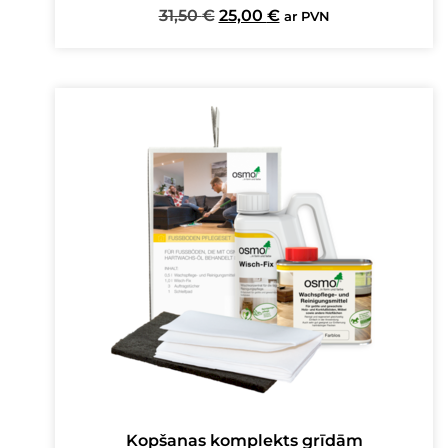
Original
Current
31,50
€
25,00
€
ar PVN
price
price
was:
is:
31,50 €.
25,00 €.
Kopšanas komplekts grīdām