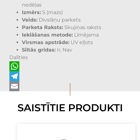
nedēļas
Izmērs:
S (mazs)
Veids:
Divslāņu parkets
Parketa Raksts:
Skujiņas raksts
Ieklāšanas metode:
Līmējama
Virsmas apstrāde:
UV eļļots
Siltās grīdas:
Ir, Nav
Dalīties
WhatsApp
I
Telegram
Email
SAISTĪTIE PRODUKTI