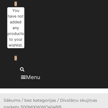
0
You
have not
added
any
products
to your
wishlist.
0
Menu
Sākums
/
bez kategorijas
/ Divslāņu skujiņas
parkets 500MIXWWO414BB