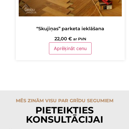
“Skujiņas” parketa ieklāšana
22,00
€
ar PVN
Aprēķināt cenu
MĒS ZINĀM VISU PAR GRĪDU SEGUMIEM
PIETEIKTIES
KONSULTĀCIJAI