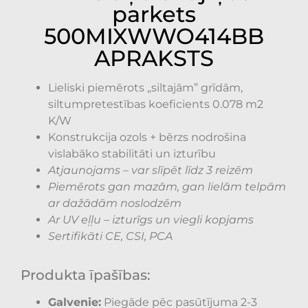
parkets
500MIXWWO414BB
APRAKSTS
Lieliski piemērots „siltajām” grīdām,
siltumpretestības koeficients 0.078 m2
K/W
Konstrukcija ozols + bērzs nodrošina
vislabāko stabilitāti un izturību
Atjaunojams – var slīpēt līdz 3 reizēm
Piemērots gan mazām, gan lielām telpām
ar dažādām noslodzēm
Ar UV eļļu – izturīgs un viegli kopjams
Sertifikāti CE, CSI, PCA
Produkta īpašības:
Galvenie:
Piegāde pēc pasūtījuma 2-3