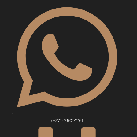
Skip
to
content
(+371) 26014261