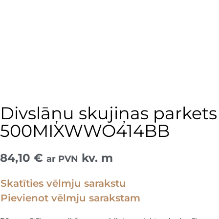
Divslāņu skujiņas parkets
500MIXWWO414BB
84,10
€
kv. m
ar PVN
Skatīties vēlmju sarakstu
Pievienot vēlmju sarakstam