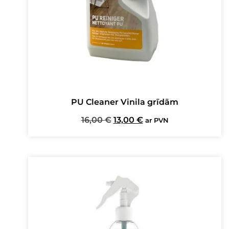
PU Cleaner Vinila grīdām
Original
Current
16,00
€
13,00
€
ar PVN
price
price
was:
is:
16,00 €.
13,00 €.