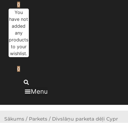
0
You
have not
added
any
products
to your
wishlist.
0
Menu
Sākums
/
Parkets
/ Divslāņu parketa dēļi Cypr