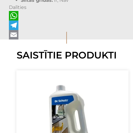
Siltās grīdas:
Ir, Nav
Dalīties
WhatsApp
I
Telegram
Email
SAISTĪTIE PRODUKTI