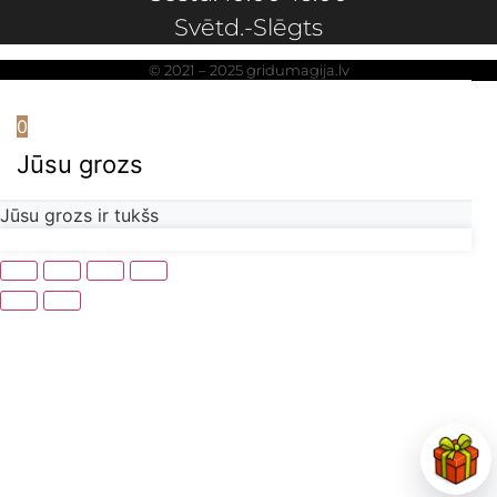
Svētd.-Slēgts
© 2021 – 2025 gridumagija.lv
0
Jūsu grozs
Jūsu grozs ir tukšs