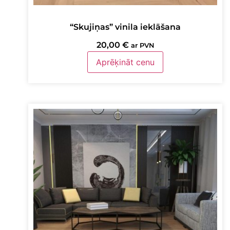
“Skujiņas” vinila ieklāšana
20,00
€
ar PVN
Aprēķināt cenu