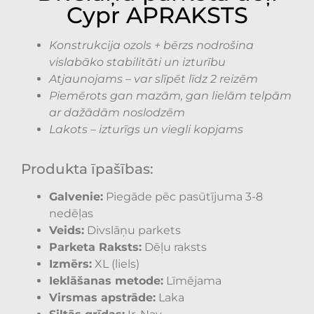
Cypr APRAKSTS
Konstrukcija ozols + bērzs nodrošina
vislabāko stabilitāti un izturību
Atjaunojams – var slīpēt līdz 2 reizēm
Piemērots gan mazām, gan lielām telpām
ar dažādām noslodzēm
Lakots – izturīgs un viegli kopjams
Produkta īpašības:
Galvenie:
Piegāde pēc pasūtījuma 3-8
nedēļas
Veids:
Divslāņu parkets
Parketa Raksts:
Dēļu raksts
Izmērs:
XL (liels)
Ieklāšanas metode:
Līmējama
Virsmas apstrāde:
Laka