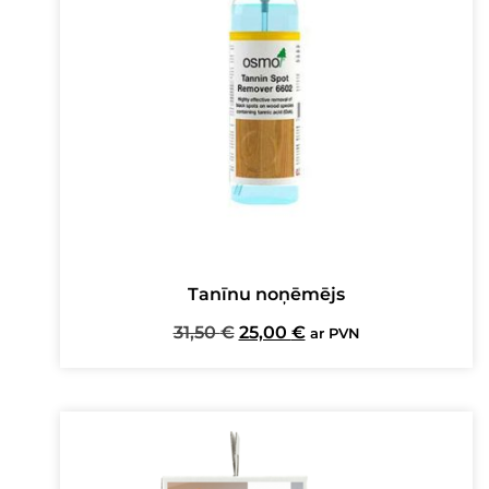
Tanīnu noņēmējs
Original
Current
31,50
€
25,00
€
ar PVN
price
price
was:
is:
31,50 €.
25,00 €.