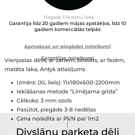
Piegāde 7-14 dienu laikā
Garantija līdz 20 gadiem mājas apstākļos, līdz 10
gadiem komerciālās telpās
Apmaksas un piegādes noteikumi
Garantijas noteikumi
Vienjoslas dēlis, ar zariem, birstēts, ar fazēm,
matēta laka, Antyk atlasījums
Izmērs: (XL liels): 11x180x600-2200mm
Ieklāšanas metode “Līmējama grīda”
Cēlkoks: 3 mm ozols
Pasūtot, piegāde 3-8 nedēļas
I
Cena norādīta ar PVN par 1m2
Divslāņu parketa dēļi