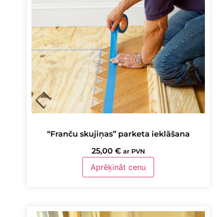
“Franču skujiņas” parketa ieklāšana
25,00
€
ar PVN
Aprēķināt cenu