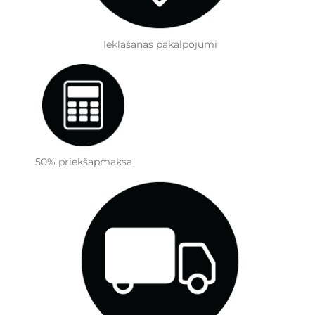
Ieklāšanas pakalpojumi
50% priekšapmaksa