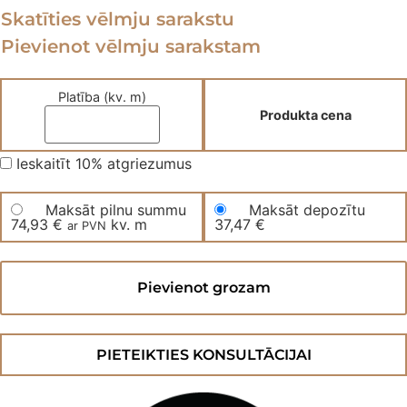
Skatīties vēlmju sarakstu
Pievienot vēlmju sarakstam
Platība (kv. m)
Produkta cena
Ieskaitīt 10% atgriezumus
Maksāt pilnu summu
Maksāt depozītu
74,93
€
kv. m
37,47
€
ar PVN
Divslāņu
parketa
Pievienot grozam
dēļi
Cypr
daudzums
PIETEIKTIES KONSULTĀCIJAI