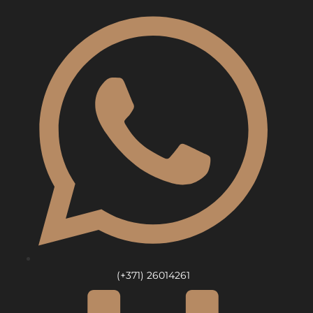
Skip
to
content
(+371) 26014261