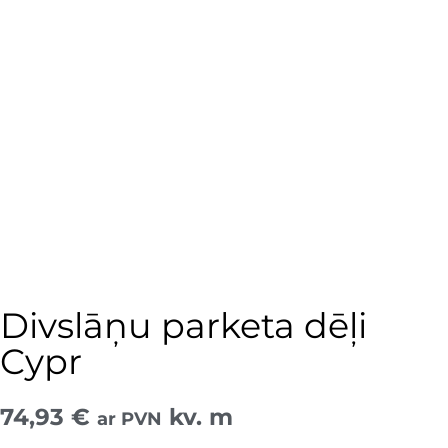
Divslāņu parketa dēļi
Cypr
74,93
€
kv. m
ar PVN