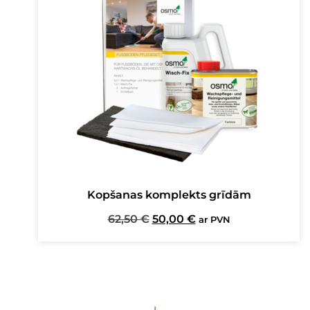
Kopšanas komplekts grīdām
Original
Current
62,50
€
50,00
€
ar PVN
price
price
was:
is:
62,50 €.
50,00 €.