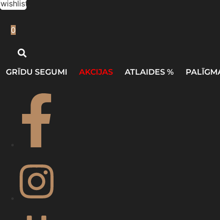
wishlist.
0
GRĪDU SEGUMI
AKCIJAS
ATLAIDES %
PALĪGM