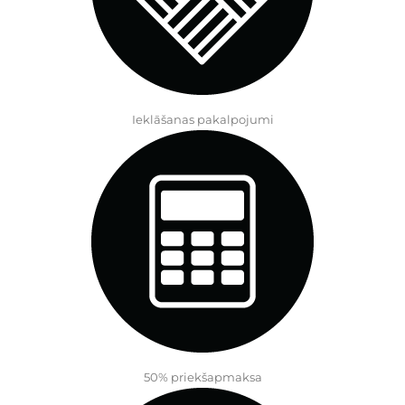
Ieklāšanas pakalpojumi
50% priekšapmaksa