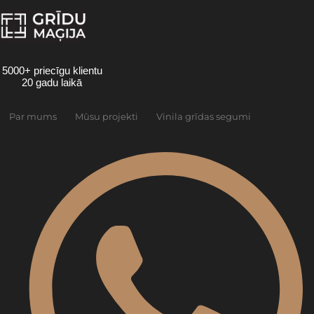
Skip
to
content
5000+ priecīgu klientu
20 gadu laikā
Par mums
Mūsu projekti
Vinila grīdas segumi