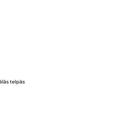
ālās telpās