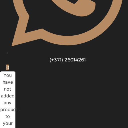
(+371) 26014261
0
You
have
not
added
any
products
to
your