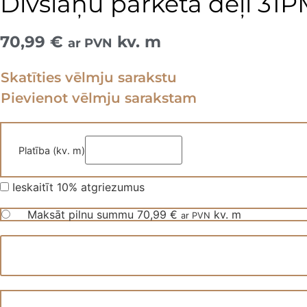
Divslāņu parketa dēļi 31
70,99
€
kv. m
ar PVN
Skatīties vēlmju sarakstu
Pievienot vēlmju sarakstam
Platība (kv. m)
Ieskaitīt 10% atgriezumus
Maksāt pilnu summu
70,99
€
kv. m
ar PVN
Divslāņu
parketa
dēļi
31PM
daudzums