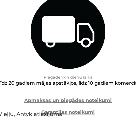
Piegāde 7-14 dienu laikā
līdz 20 gadiem mājas apstākļos, līdz 10 gadiem komerci
Apmaksas un piegādes noteikumi
Garantijas noteikumi
UV eļļu, Antyk atlasījums