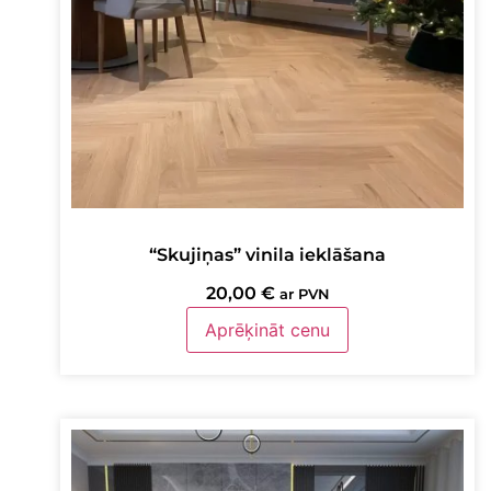
“Skujiņas” vinila ieklāšana
20,00
€
ar PVN
Aprēķināt cenu