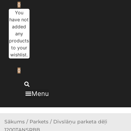
0
You
have not
added
any
products
to your
wishlist.
0
Menu
Sākums
/
Parkets
/ Divslāņu parketa dēļi
1200TANSRBB