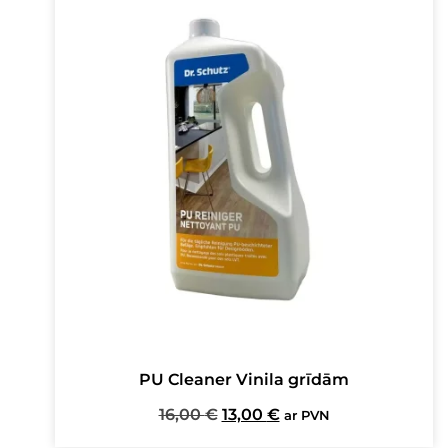
PU Cleaner Vinila grīdām
Original
Current
16,00
€
13,00
€
ar PVN
price
price