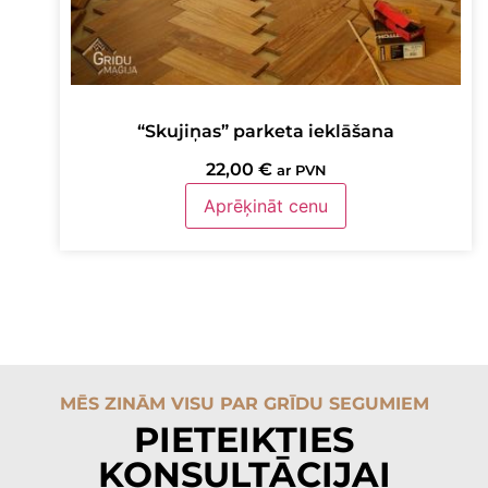
“Skujiņas” parketa ieklāšana
22,00
€
ar PVN
Aprēķināt cenu
MĒS ZINĀM VISU PAR GRĪDU SEGUMIEM
PIETEIKTIES
KONSULTĀCIJAI