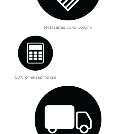
Ieklāšanas pakalpojumi
50% priekšapmaksa