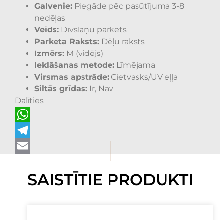
Galvenie:
Piegāde pēc pasūtījuma 3-8
nedēļas
Veids:
Divslāņu parkets
Parketa Raksts:
Dēļu raksts
Izmērs:
M (vidējs)
Ieklāšanas metode:
Līmējama
Virsmas apstrāde:
Cietvasks/UV eļļa
Siltās grīdas:
Ir, Nav
Dalīties
WhatsApp
I
Telegram
Email
SAISTĪTIE PRODUKTI