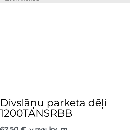
Divslāņu parketa dēļi
1200TANSRBB
67,50
€
kv. m
ar PVN