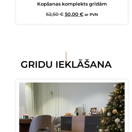
Kopšanas komplekts grīdām
Original
Current
62,50
€
50,00
€
ar PVN
price
price
was:
is:
62,50 €.
50,00 €.
I
GRIDU IEKLĀŠANA