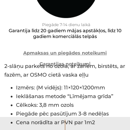
Piegāde 7-14 dienu laikā
Garantija līdz 20 gadiem mājas apstākļos, līdz 10
gadiem komerciālās telpās
Apmaksas un piegādes noteikumi
Garantijas noteikumi
2-slāņu parkets no ozola, ar zariem, birstēts, ar
fazēm, ar OSMO cietā vaska eļļu
Izmērs: (M vidējs): 11×120×1200mm
Ieklāšanas metode “Līmējama grīda”
Cēlkoks: 3,8 mm ozols
Piegāde pēc pasūtījum 3-8 nedēļas
I
Cena norādīta ar PVN par 1m2