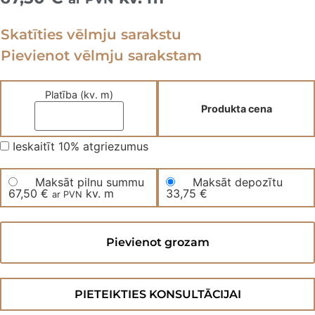
Skatīties vēlmju sarakstu
Pievienot vēlmju sarakstam
Platība (kv. m)
Produkta cena
Ieskaitīt 10% atgriezumus
Maksāt pilnu summu
Maksāt depozītu
67,50
€
kv. m
33,75
€
ar PVN
Divslāņu
parketa
Pievienot grozam
dēļi
1200TANSRBB
daudzums
PIETEIKTIES KONSULTĀCIJAI