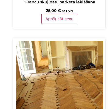
“Franču skujiņas” parketa ieklāšana
25,00
€
ar PVN
Aprēķināt cenu