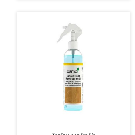
was:
is:
16,00 €.
13,00 €.