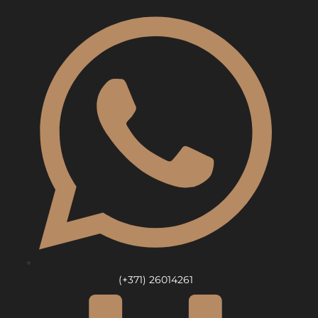
Skip
to
content
(+371) 26014261