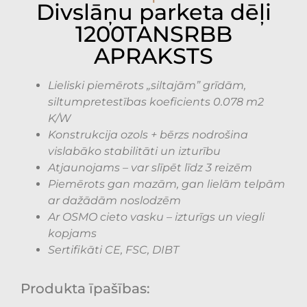
Divslāņu parketa dēļi
1200TANSRBB
APRAKSTS
Lieliski piemērots „siltajām” grīdām,
siltumpretestības koeficients 0.078 m2
K/W
Konstrukcija ozols + bērzs nodrošina
vislabāko stabilitāti un izturību
Atjaunojams – var slīpēt līdz 3 reizēm
Piemērots gan mazām, gan lielām telpām
ar dažādām noslodzēm
Ar OSMO cieto vasku – izturīgs un viegli
kopjams
Sertifikāti CE, FSC, DIBT
Produkta īpašības: