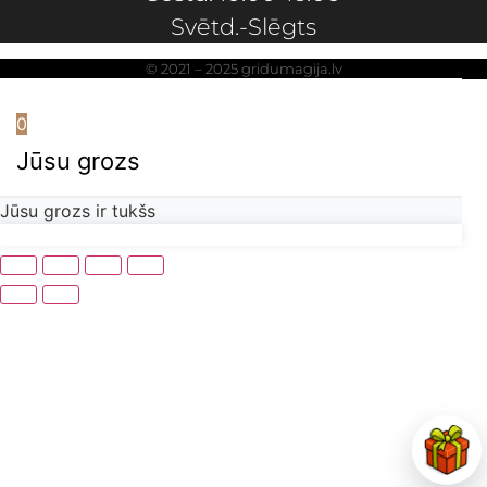
Svētd.-Slēgts
© 2021 – 2025 gridumagija.lv
0
Jūsu grozs
Jūsu grozs ir tukšs