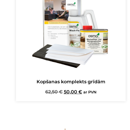
Kopšanas komplekts grīdām
Original
Current
62,50
€
50,00
€
ar PVN
price
price
was:
is:
62,50 €.
50,00 €.