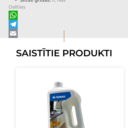
Siltās grīdas:
Ir, Nav
Dalīties
WhatsApp
I
Telegram
Email
SAISTĪTIE PRODUKTI