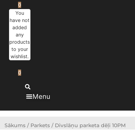
0
You
have not
added
any
products
to your
wishlist.
0
Menu
Sākums
/
Parkets
/ Divslāņu parketa dēļi 10PM