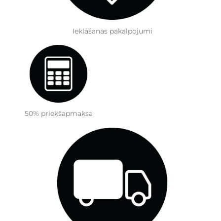
Ieklāšanas pakalpojumi
50% priekšapmaksa