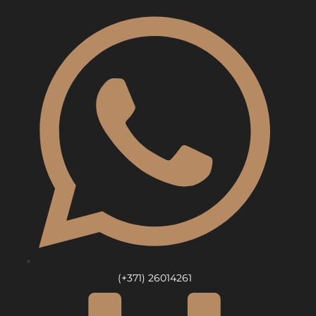
Skip
to
content
(+371) 26014261