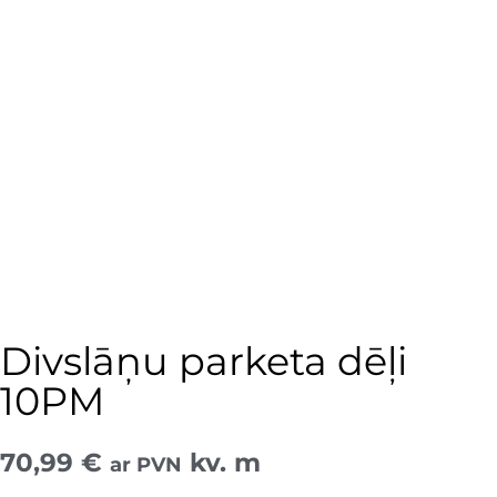
Divslāņu parketa dēļi
10PM
70,99
€
kv. m
ar PVN