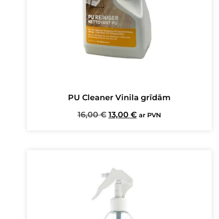
PU Cleaner Vinila grīdām
Original
Current
16,00
€
13,00
€
ar PVN
price
price
was:
is:
16,00 €.
13,00 €.