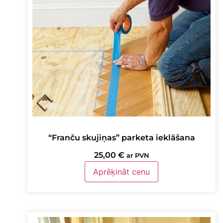
“Franču skujiņas” parketa ieklāšana
25,00
€
ar PVN
Aprēķināt cenu