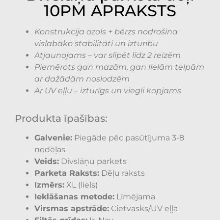
10PM APRAKSTS
Konstrukcija ozols + bērzs nodrošina
vislabāko stabilitāti un izturību
Atjaunojams – var slīpēt līdz 2 reizēm
Piemērots gan mazām, gan lielām telpām
ar dažādām noslodzēm
Ar UV eļļu – izturīgs un viegli kopjams
Produkta īpašības:
Galvenie:
Piegāde pēc pasūtījuma 3-8
nedēļas
Veids:
Divslāņu parkets
Parketa Raksts:
Dēļu raksts
Izmērs:
XL (liels)
Ieklāšanas metode:
Līmējama
Virsmas apstrāde:
Cietvasks/UV eļļa