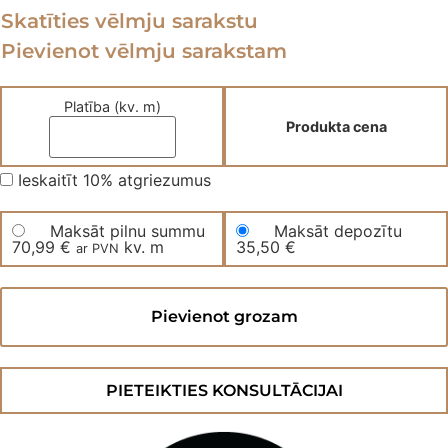
Skatīties vēlmju sarakstu
Pievienot vēlmju sarakstam
Platība (kv. m)
Produkta cena
Ieskaitīt 10% atgriezumus
Maksāt pilnu summu
Maksāt depozītu
70,99
€
kv. m
35,50
€
ar PVN
Divslāņu
parketa
Pievienot grozam
dēļi
10PM
daudzums
PIETEIKTIES KONSULTĀCIJAI