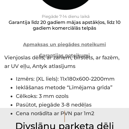
Piegāde 7-14 dienu laikā
Garantija līdz 20 gadiem mājas apstākļos, līdz 10
gadiem komerciālās telpās
Apmaksas un piegādes noteikumi
Garantijas noteikumi
Vienjoslas dēlis, ar zariem, birstēts, ar fazēm,
ar UV eļļu, Antyk atlasījums
Izmērs: (XL liels): 11x180x600-2200mm
Ieklāšanas metode “Līmējama grīda”
Cēlkoks: 3 mm ozols
Pasūtot, piegāde 3-8 nedēļas
I
Cena norādīta ar PVN par 1m2
Divslāņu parketa dēļi