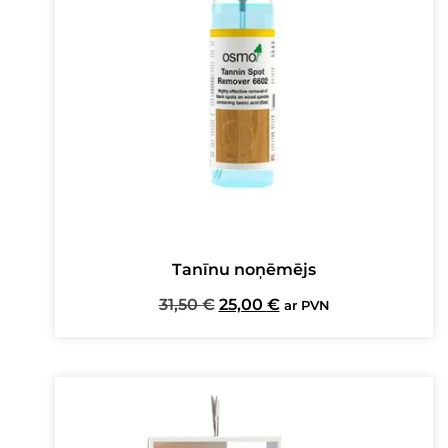
Tanīnu noņēmējs
Original
Current
31,50
€
25,00
€
ar PVN
price
price
was:
is:
31,50 €.
25,00 €.