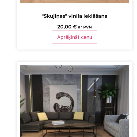
“Skujiņas” vinila ieklāšana
20,00
€
ar PVN
Aprēķināt cenu