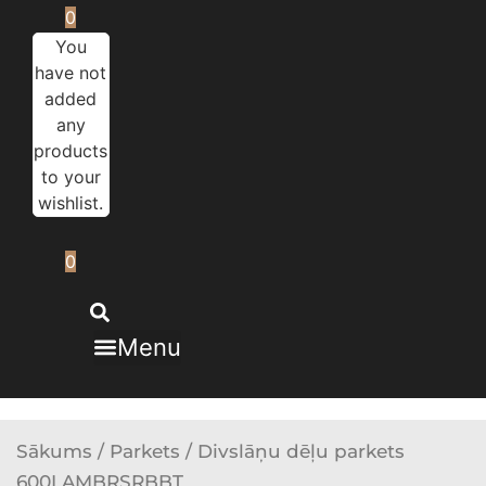
0
You
have not
added
any
products
to your
wishlist.
0
Menu
Sākums
/
Parkets
/ Divslāņu dēļu parkets
600LAMBRSRBBT