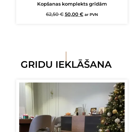
Kopšanas komplekts grīdām
Original
Current
62,50
€
50,00
€
ar PVN
price
price
was:
is:
62,50 €.
50,00 €.
I
GRIDU IEKLĀŠANA