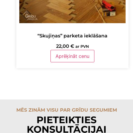
“Skujiņas” parketa ieklāšana
22,00
€
ar PVN
Aprēķināt cenu
MĒS ZINĀM VISU PAR GRĪDU SEGUMIEM
PIETEIKTIES
KONSULTĀCIJAI