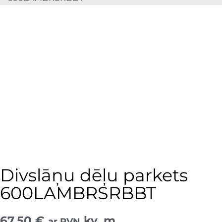
Divslāņu dēļu parkets
600LAMBRSRBBT
67,50
€
kv. m
ar PVN