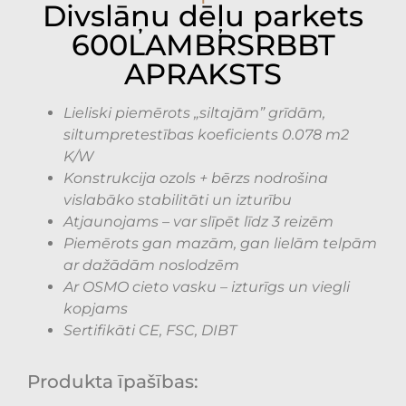
Divslāņu dēļu parkets
600LAMBRSRBBT
APRAKSTS
Lieliski piemērots „siltajām” grīdām,
siltumpretestības koeficients 0.078 m2
K/W
Konstrukcija ozols + bērzs nodrošina
vislabāko stabilitāti un izturību
Atjaunojams – var slīpēt līdz 3 reizēm
Piemērots gan mazām, gan lielām telpām
ar dažādām noslodzēm
Ar OSMO cieto vasku – izturīgs un viegli
kopjams
Sertifikāti CE, FSC, DIBT
Produkta īpašības: