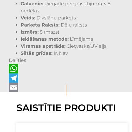
Galvenie:
Piegāde pēc pasūtījuma 3-8
nedēļas
Veids:
Divslāņu parkets
Parketa Raksts:
Dēļu raksts
Izmērs:
S (mazs)
Ieklāšanas metode:
Līmējama
Virsmas apstrāde:
Cietvasks/UV eļļa
Siltās grīdas:
Ir, Nav
Dalīties
WhatsApp
I
Telegram
Email
SAISTĪTIE PRODUKTI