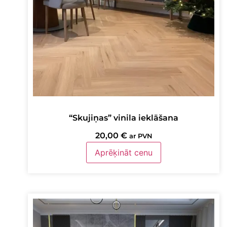
“Skujiņas” vinila ieklāšana
20,00
€
ar PVN
Aprēķināt cenu