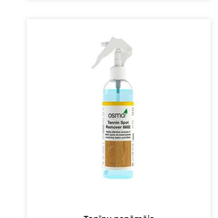
was:
is:
16,00 €.
13,00 €.