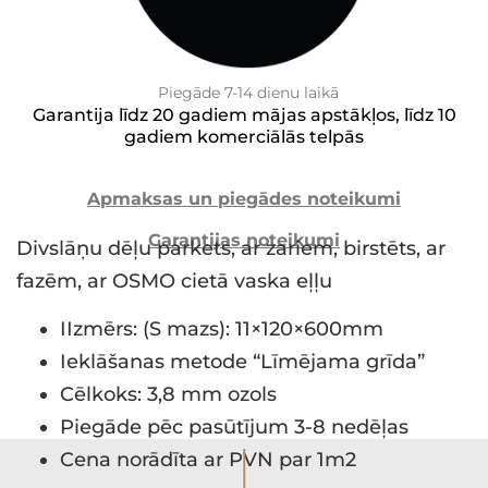
Piegāde 7-14 dienu laikā
Garantija līdz 20 gadiem mājas apstākļos, līdz 10
gadiem komerciālās telpās
Apmaksas un piegādes noteikumi
Garantijas noteikumi
Divslāņu dēļu parkets, ar zariem, birstēts, ar
fazēm, ar OSMO cietā vaska eļļu
IIzmērs: (S mazs): 11×120×600mm
Ieklāšanas metode “Līmējama grīda”
Cēlkoks: 3,8 mm ozols
Piegāde pēc pasūtījum 3-8 nedēļas
I
Cena norādīta ar PVN par 1m2