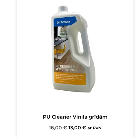
PU Cleaner Vinila grīdām
Original
Current
16,00
€
13,00
€
ar PVN
price
price