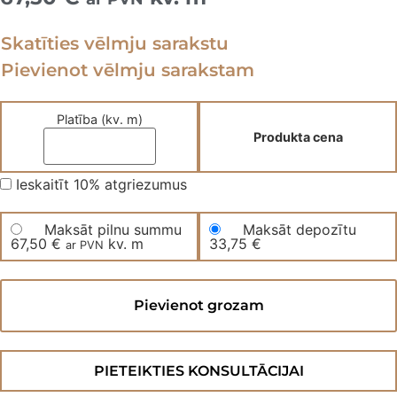
Skatīties vēlmju sarakstu
Pievienot vēlmju sarakstam
Platība (kv. m)
Produkta cena
Ieskaitīt 10% atgriezumus
Maksāt pilnu summu
Maksāt depozītu
67,50
€
kv. m
33,75
€
ar PVN
Divslāņu
dēļu
Pievienot grozam
parkets
600LAMBRSRBBT
daudzums
PIETEIKTIES KONSULTĀCIJAI