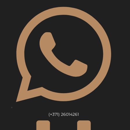
Skip
to
content
(+371) 26014261