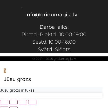
info@gridumagija.lv
Darba laiks:
Pirmd.-Piektd. 10:00-19:00
Sestd. 10:00-16:00
Svētd.-Slēgts
© 2021 – 2025 gridumagija.lv
0
Jūsu grozs
Jūsu grozs ir tukšs