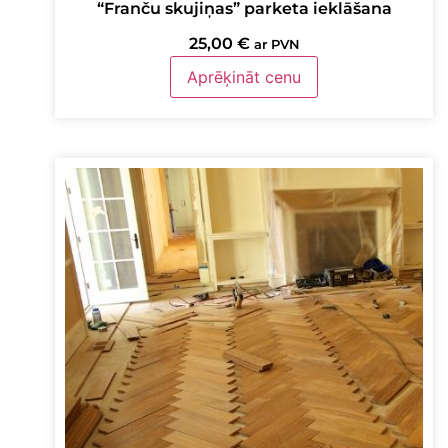
“Franču skujiņas” parketa ieklāšana
25,00
€
ar PVN
Aprēķināt cenu