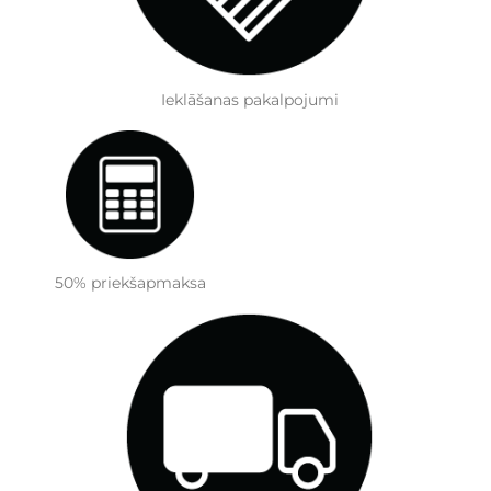
Ieklāšanas pakalpojumi
50% priekšapmaksa