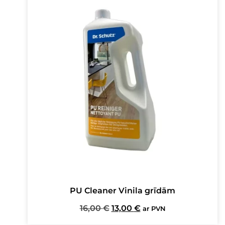
PU Cleaner Vinila grīdām
Original
Current
16,00
€
13,00
€
ar PVN
price
price