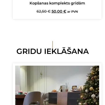
Kopšanas komplekts grīdām
Original
Current
62,50
€
50,00
€
ar PVN
price
price
was:
is:
62,50 €.
50,00 €.
I
GRIDU IEKLĀŠANA