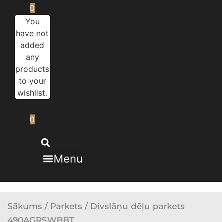
0
You
have not
added
any
products
to your
wishlist.
0
Menu
Sākums
/
Parkets
/ Divslāņu dēļu parkets
490AGRSWBBT