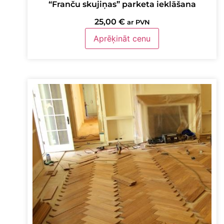
“Franču skujiņas” parketa ieklāšana
25,00
€
ar PVN
Aprēķināt cenu