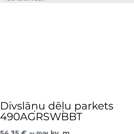
Divslāņu dēļu parkets
490AGRSWBBT
54,35
€
kv. m
ar PVN