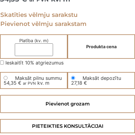
Skatīties vēlmju sarakstu
Pievienot vēlmju sarakstam
Platība (kv. m)
Produkta cena
Ieskaitīt 10% atgriezumus
Maksāt pilnu summu
Maksāt depozītu
54,35
€
kv. m
27,18
€
ar PVN
Divslāņu
dēļu
Pievienot grozam
parkets
490AGRSWBBT
daudzums
PIETEIKTIES KONSULTĀCIJAI