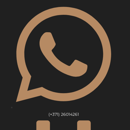
Skip
to
content
(+371) 26014261