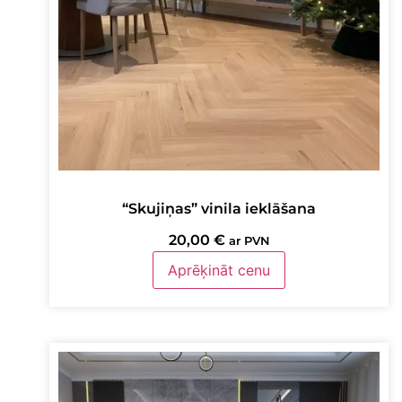
“Skujiņas” vinila ieklāšana
20,00
€
ar PVN
Aprēķināt cenu