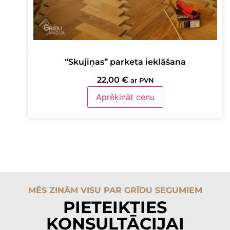
“Skujiņas” parketa ieklāšana
22,00
€
ar PVN
Aprēķināt cenu
MĒS ZINĀM VISU PAR GRĪDU SEGUMIEM
PIETEIKTIES
KONSULTĀCIJAI