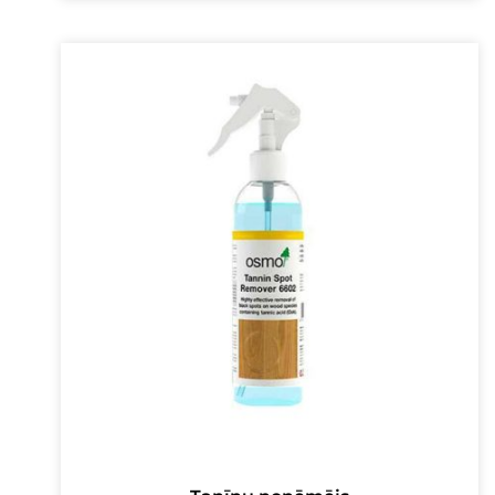
was:
is:
16,00 €.
13,00 €.