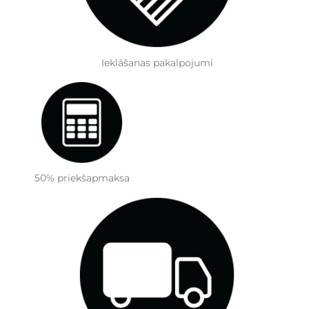
Ieklāšanas pakalpojumi
50% priekšapmaksa