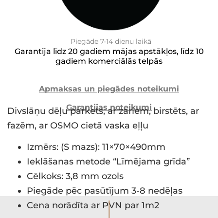
Piegāde 7-14 dienu laikā
Garantija līdz 20 gadiem mājas apstākļos, līdz 10
gadiem komerciālās telpās
Apmaksas un piegādes noteikumi
Garantijas noteikumi
Divslāņu dēļu parkets, ar zariem, birstēts, ar
fazēm, ar OSMO cietā vaska eļļu
Izmērs: (S mazs): 11×70×490mm
Ieklāšanas metode “Līmējama grīda”
Cēlkoks: 3,8 mm ozols
Piegāde pēc pasūtījum 3-8 nedēļas
I
Cena norādīta ar PVN par 1m2