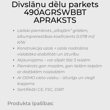
Divslāņu dēļu parkets
490AGRSWBBT
APRAKSTS
Lieliski piemērots „siltajām” grīdām,
siltumpretestības koeficients 0.078 m2
K/W
Konstrukcija ozols + ozols nodrošina
vislabāko stabilitāti un izturību
Atjaunojams – var slīpēt līdz 3 reizēm
Piemērots gan mazām, gan lielām telpām
ar dažādām noslodzēm
Ar OSMO cieto vasku – izturīgs un viegli
kopjams
Sertifikāti CE, FSC, DIBT
Produkta īpašības: