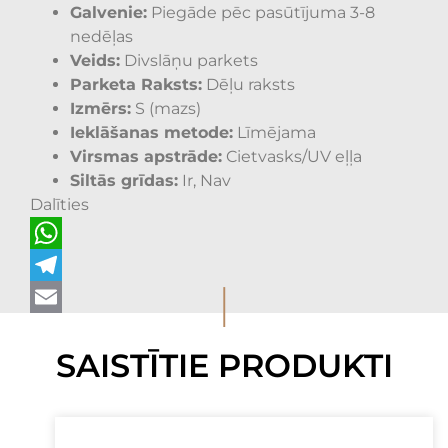
Galvenie:
Piegāde pēc pasūtījuma 3-8
nedēļas
Veids:
Divslāņu parkets
Parketa Raksts:
Dēļu raksts
Izmērs:
S (mazs)
Ieklāšanas metode:
Līmējama
Virsmas apstrāde:
Cietvasks/UV eļļa
Siltās grīdas:
Ir, Nav
Dalīties
WhatsApp
I
Telegram
Email
SAISTĪTIE PRODUKTI