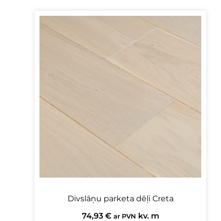
Divslāņu parketa dēļi Creta
74,93
€
kv. m
ar PVN