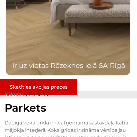
Skatīties akcijas preces
Sākums
/ Parkets
Parkets
Dabīgā koka grīda ir neatņemama sastāvdaļa katra
mājokļa interjerā. Koka grīdas ir zināma vērtība jau