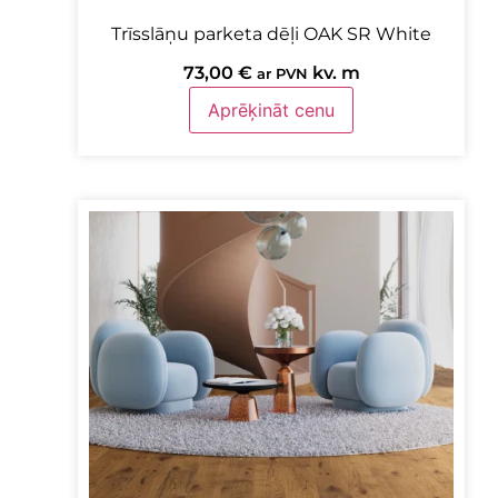
Trīsslāņu parketa dēļi OAK SR White
73,00
€
kv. m
ar PVN
Aprēķināt cenu