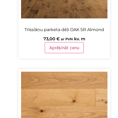
Trīsslāņu parketa dēļi OAK SR Almond
73,00
€
kv. m
ar PVN
Aprēķināt cenu