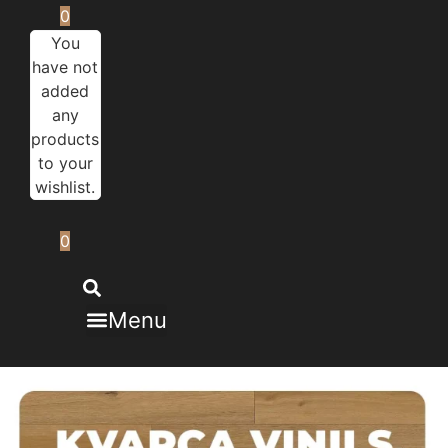
0
You
have not
added
any
products
to your
wishlist.
0
Menu