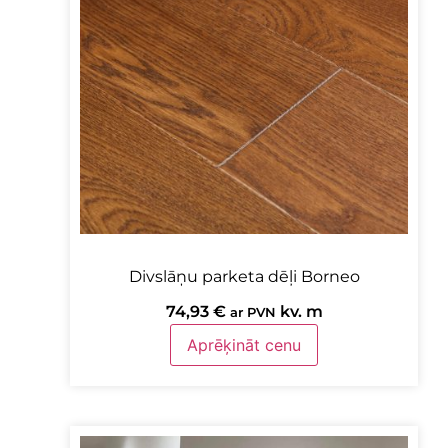
Divslāņu parketa dēļi Borneo
74,93
€
kv. m
ar PVN
Aprēķināt cenu