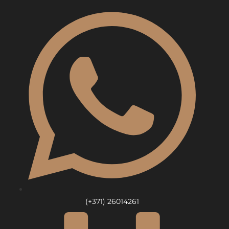
Skip
to
content
(+371) 26014261