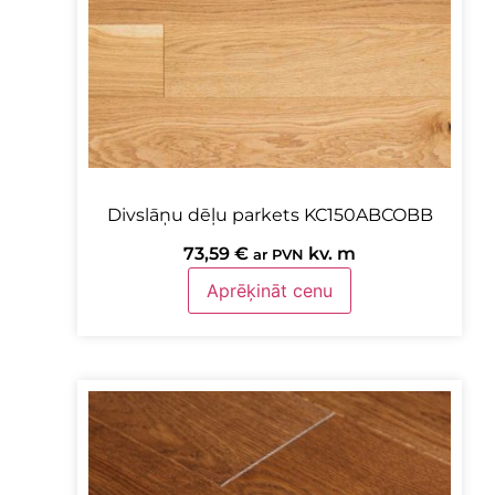
Divslāņu dēļu parkets KC150ABCOBB
73,59
€
kv. m
ar PVN
Aprēķināt cenu