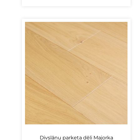
Divslāņu parketa dēļi Majorka