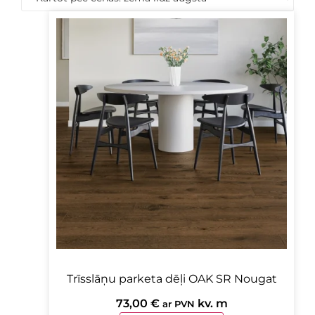
low
to
high
Trīsslāņu parketa dēļi OAK SR Nougat
73,00
€
kv. m
ar PVN