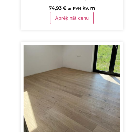
74,93
€
kv. m
ar PVN
Aprēķināt cenu