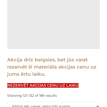
Akcija drīz beigsies, bet jūs varat
rezervēt šī materiāla akcijas cenu uz
jums ērtu laiku.
REZERVĒT AKCIJAS CENU UZ LAIKU
Showing 121–132 of 189 results
Sorted
by
price: