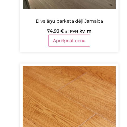
Divslāņu parketa dēļi Jamaica
74,93
€
kv. m
ar PVN
Aprēķināt cenu