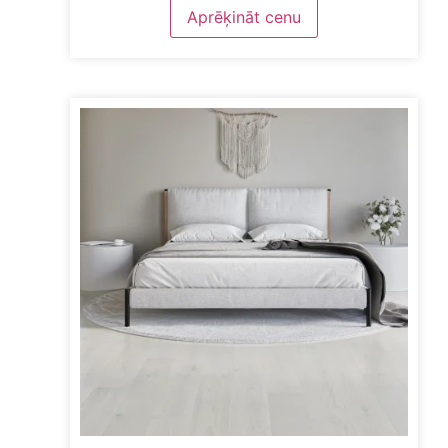
DZĒST FILTRUS
Aprēķināt cenu