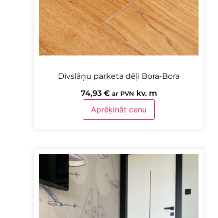
Divslāņu parketa dēļi Bora-Bora
74,93
€
kv. m
ar PVN
Aprēķināt cenu