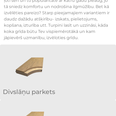
ļoti sen un to popularitāte ar katru gadu pieaug, jo
tā sniedz komfortu un nodrošina ilgmūžību. Bet kā
izvēlēties pareizo? Starp pieejamajiem variantiem ir
daudz dažādu atšķirību- izskats, pielietojums,
kopšana, izturība utt. Turpini lasīt un uzzināsi, kāda
koka grīda būtu Tev vispiemērotākā un kam
jāpievērš uzmanību, izvēloties grīdu.
Divslāņu parkets