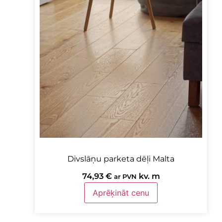
Divslāņu parketa dēļi Malta
74,93
€
kv. m
ar PVN
Aprēķināt cenu