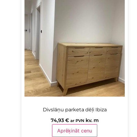
Divslāņu parketa dēļi Ibiza
74,93
€
kv. m
ar PVN
Aprēķināt cenu