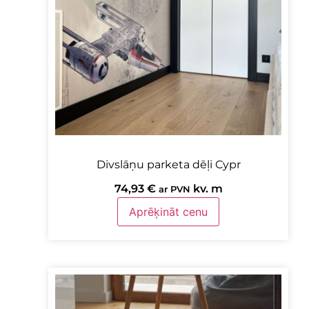
Divslāņu parketa dēļi Cypr
74,93
€
kv. m
ar PVN
Aprēķināt cenu