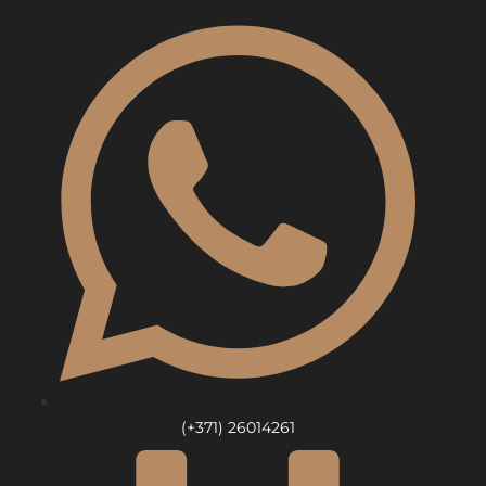
Skip
to
content
(+371) 26014261