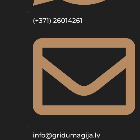
(+371) 26014261
info@gridumagija.lv