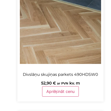
Divslāņu skujiņas parkets 490HDSW0
52,90
€
kv. m
ar PVN
Aprēķināt cenu