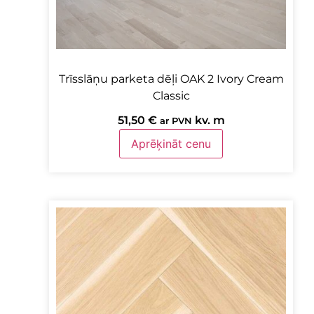
Trīsslāņu parketa dēļi OAK 2 Ivory Cream
Classic
51,50
€
kv. m
ar PVN
Aprēķināt cenu