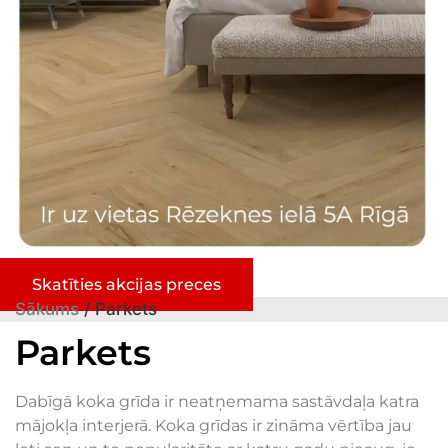
Skatīties akcijas preces
Sākums
/ Parkets
Parkets
Dabīgā koka grīda ir neatņemama sastāvdaļa katra
mājokļa interjerā. Koka grīdas ir zināma vērtība jau