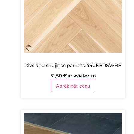
Divslāņu skujiņas parkets 490EBRSWBB
51,50
€
kv. m
ar PVN
Aprēķināt cenu