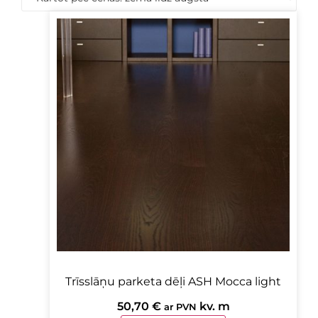
low
to
high
Trīsslāņu parketa dēļi ASH Mocca light
50,70
€
kv. m
ar PVN