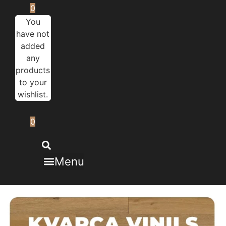
0
You
have not
added
any
products
to your
wishlist.
0
Menu