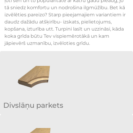
ļoti sen un to popularitāte ar katru gadu pieaug, jo
tā sniedz komfortu un nodrošina ilgmūžību. Bet kā
izvēlēties pareizo? Starp pieejamajiem variantiem ir
daudz dažādu atšķirību- izskats, pielietojums,
kopšana, izturība utt. Turpini lasīt un uzzināsi, kāda
koka grīda būtu Tev vispiemērotākā un kam
jāpievērš uzmanību, izvēloties grīdu.
Divslāņu parkets