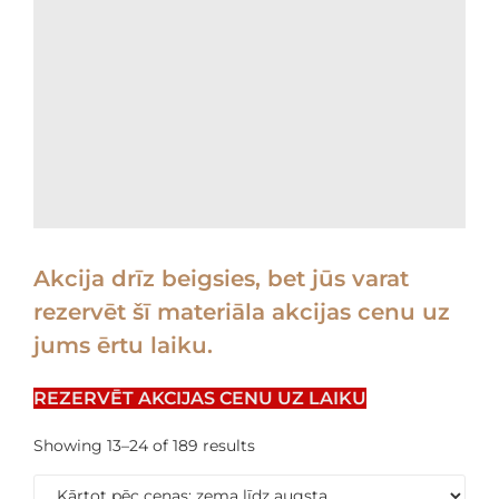
Akcija drīz beigsies, bet jūs varat
rezervēt šī materiāla akcijas cenu uz
jums ērtu laiku.
REZERVĒT AKCIJAS CENU UZ LAIKU
Showing 13–24 of 189 results
Sorted
by
price: