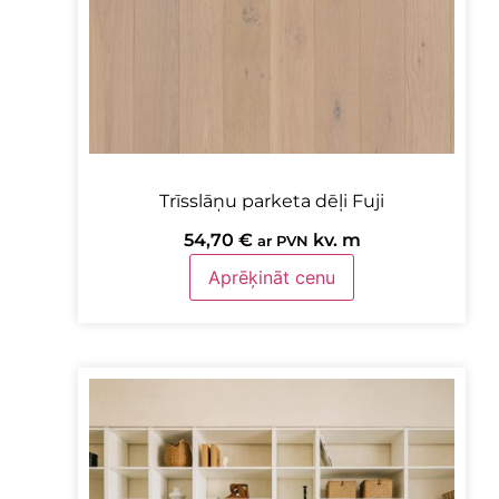
Trīsslāņu parketa dēļi Fuji
54,70
€
kv. m
ar PVN
Aprēķināt cenu