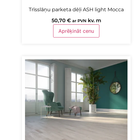
Trīsslāņu parketa dēļi ASH light Mocca
50,70
€
kv. m
ar PVN
Aprēķināt cenu