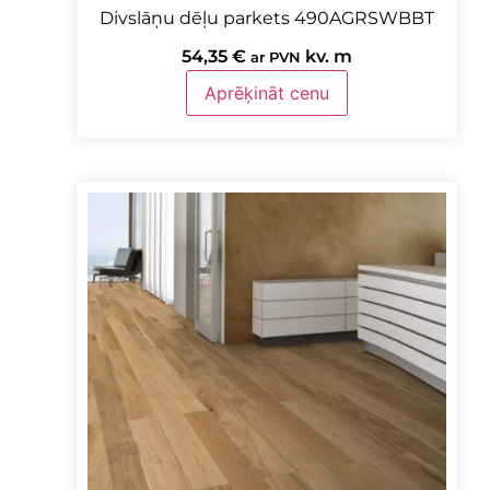
Divslāņu dēļu parkets 490AGRSWBBT
54,35
€
kv. m
ar PVN
Aprēķināt cenu