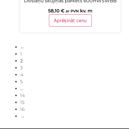
Divslāņu skujiņas parkets 600HWSWBB
58,10
€
kv. m
ar PVN
Aprēķināt cenu
←
1
2
3
4
5
…
14
15
16
→