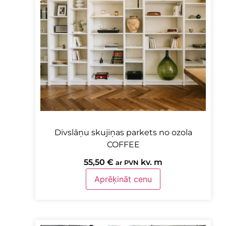
Divslāņu skujiņas parkets no ozola
COFFEE
55,50
€
kv. m
ar PVN
Aprēķināt cenu