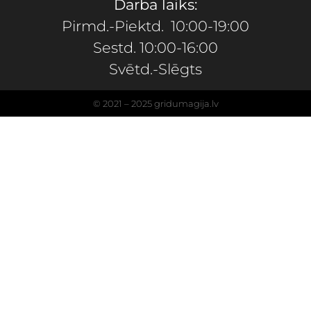
Darba laiks:
Pirmd.-Piektd. 10:00-19:00
Sestd. 10:00-16:00
Svētd.-Slēgts
© 2021 – 2025 gridumagija.lv