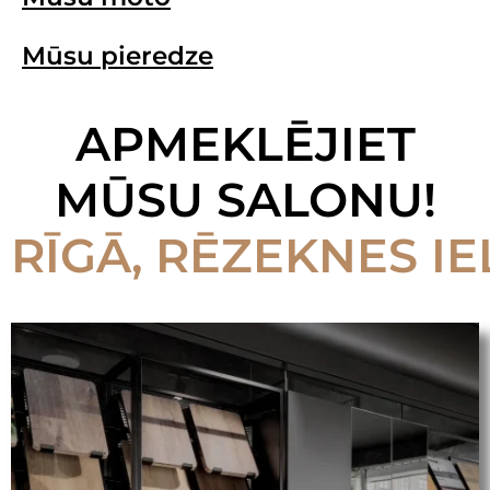
Mūsu pieredze
APMEKLĒJIET
MŪSU SALONU!
RĪGĀ, RĒZEKNES IE