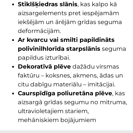
Stiklšķiedras slānis
, kas kalpo kā
aizsargelements pret iespējamām
iekšējām un ārējām grīdas seguma
deformācijām.
Ar kvarcu vai smilti papildināts
polivinilhlorīda starpslānis
seguma
papildus izturībai.
Dekoratīvā plēve
dažādu virsmas
faktūru – koksnes, akmens, ādas un
citu dabīgu materiālu – imitācijai.
Caurspīdīga poliuretāna plēve
, kas
aizsargā grīdas segumu no mitruma,
ultravioletajiem stariem,
mehāniskiem bojājumiem