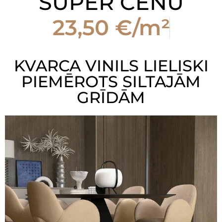
SUPER CENU
23,50 €/m²
KVARCA VINILS LIELISKI
PIEMĒROTS SILTAJĀM
GRĪDĀM