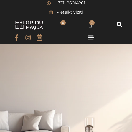
(+371) 26014261
Pieteikt vizīti
0
0