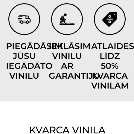
PIEGĀDĀSIM
IEKLĀSIM
ATLAIDE
JŪSU
VINILU
LĪDZ
IEGĀDĀTO
AR
50%
VINILU
GARANTIJU
KVARCA
VINILAM
KVARCA VINILA